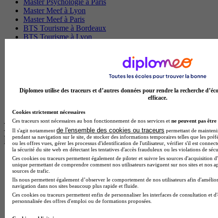
Master Psychologie à Paris
Master Meef à Lyon
Master Meef à Paris
BTS Tourisme à Bordeaux
BTS Tourisme à Lyon
BTS Tourisme à Paris
BTS Tourisme à Toulouse
Licence Psychologie à Lille
Master Informatique à Paris
BTS Communication à Bordeaux
Master Psychologie à Angers
Diplomeo utilise des traceurs et d’autres données pour rendre la recherche d’éco
BTS Communication à Lyon
efficace.
BTS Ndrc à Lyon
Cookies strictement nécessaires
Ces traceurs sont nécessaires au bon fonctionnement de nos services et
ne peuvent pas être 
Les intitulés de diplôme par alternance
de l'ensemble des cookies ou traceurs
Il s'agit notamment
permettant de maintenir 
pendant sa navigation sur le site, de stocker des informations temporaires telles que les préf
les plus recherchés
ou les offres vues, gérer les processus d'identification de l'utilisateur, vérifier s'il est conn
la sécurité du site web en détectant les tentatives d'accès frauduleux ou les violations de sécu
Ces cookies ou traceurs permettent également de piloter et suivre les sources d'acquisition d'
BTS Esf en alternance
unique permettant de comprendre comment nos utilisateurs naviguent sur nos sites et nos ap
BTS Dietetique en alternance
sources de trafic.
BTS Mco en alternance
Ils nous permettent également d’observer le comportement de nos utilisateurs afin d'amélior
navigation dans nos sites beaucoup plus rapide et fluide.
BTS Pi en alternance
Ces cookies ou traceurs permettent enfin de personnaliser les interfaces de consultation et d
BTS Sp3s en alternance
personnalisée des offres d'emploi ou de formations proposées.
Master CCA en alternance
BTS Ndrc en alternance