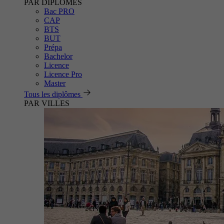
PAR DIPLÔMES
Bac PRO
CAP
BTS
BUT
Prépa
Bachelor
Licence
Licence Pro
Master
Tous les diplômes
PAR VILLES