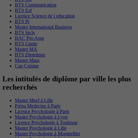
BTS Communication
BTS Esf
Licence Science de l education
BTS Pi
Master International Business
BTS Sp3s
BAC Pro Assp
BTS Gpme
Master MA
BTS Dietetique
Master Mass
Cap Cuisine
Les intitulés de diplôme par ville les plus
recherchés
Master Meef à Lille
Prépa Medecine à Paris
Licence Psychologie à Paris
Master Psychologie à Lyon
Licence Psychologie à Toulouse
Master Psychologie à Lille
Master Psychologie à Montpellier