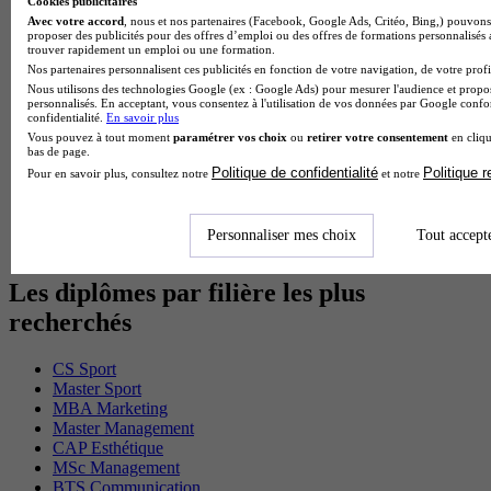
Cookies publicitaires
BTS Sam en alternance
Avec votre accord
, nous et nos partenaires (Facebook, Google Ads, Critéo, Bing,) pouvons 
Cap Fleuriste en alternance
proposer des publicités pour des offres d’emploi ou des offres de formations personnalisés
BTS Sio en alternance
trouver rapidement un emploi ou une formation.
MSc Marketing Digital en alternance
Nos partenaires personnalisent ces publicités en fonction de votre navigation, de votre profil
BTS Gpme en alternance
Nous utilisons des technologies Google (ex : Google Ads) pour mesurer l'audience et propos
personnalisés. En acceptant, vous consentez à l'utilisation de vos données par Google conf
Cap Electricien en alternance
confidentialité.
En savoir plus
BTS Gpn en alternance
Vous pouvez à tout moment
paramétrer vos choix
ou
retirer votre consentement
en cliqu
BTS Domotique en alternance
bas de page.
BAC Pro Agora en alternance
Politique de confidentialité
Politique 
Pour en savoir plus, consultez notre
et notre
BTS Sta en alternance
BTS Iris en alternance
BTS Tpl en alternance
Personnaliser mes choix
Tout accept
BTS Ati en alternance
Les diplômes par filière les plus
recherchés
CS Sport
Master Sport
MBA Marketing
Master Management
CAP Esthétique
MSc Management
BTS Communication