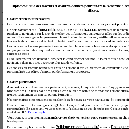
BTS Ndrc à Lyon
Diplomeo utilise des traceurs et d’autres données pour rendre la recherche d’éco
efficace.
Les intitulés de diplôme par alternance
Cookies strictement nécessaires
les plus recherchés
Ces traceurs sont nécessaires au bon fonctionnement de nos services et
ne peuvent pas être 
de l'ensemble des cookies ou traceurs
Il s'agit notamment
permettant de maintenir 
pendant sa navigation sur le site, de stocker des informations temporaires telles que les préf
BTS Esf en alternance
ou les offres vues, gérer les processus d'identification de l'utilisateur, vérifier s'il est conn
BTS Dietetique en alternance
la sécurité du site web en détectant les tentatives d'accès frauduleux ou les violations de sécu
BTS Mco en alternance
Ces cookies ou traceurs permettent également de piloter et suivre les sources d'acquisition d'
BTS Pi en alternance
unique permettant de comprendre comment nos utilisateurs naviguent sur nos sites et nos ap
sources de trafic.
BTS Sp3s en alternance
Ils nous permettent également d’observer le comportement de nos utilisateurs afin d'amélior
Master CCA en alternance
navigation dans nos sites beaucoup plus rapide et fluide.
BTS Ndrc en alternance
Ces cookies ou traceurs permettent enfin de personnaliser les interfaces de consultation et d
BTS Sam en alternance
personnalisée des offres d'emploi ou de formations proposées.
Cap Fleuriste en alternance
BTS Sio en alternance
Cookies publicitaires
MSc Marketing Digital en alternance
Avec votre accord
, nous et nos partenaires (Facebook, Google Ads, Critéo, Bing,) pouvons 
proposer des publicités pour des offres d’emploi ou des offres de formations personnalisés
BTS Gpme en alternance
trouver rapidement un emploi ou une formation.
Cap Electricien en alternance
Nos partenaires personnalisent ces publicités en fonction de votre navigation, de votre profil
BTS Gpn en alternance
Nous utilisons des technologies Google (ex : Google Ads) pour mesurer l'audience et propos
BTS Domotique en alternance
personnalisés. En acceptant, vous consentez à l'utilisation de vos données par Google conf
BAC Pro Agora en alternance
confidentialité.
En savoir plus
BTS Sta en alternance
Vous pouvez à tout moment
paramétrer vos choix
ou
retirer votre consentement
en cliqu
bas de page.
BTS Iris en alternance
Politique de confidentialité
Politique 
Pour en savoir plus, consultez notre
et notre
BTS Tpl en alternance