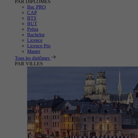
PAR DIPLÔMES
Bac PRO
CAP
BTS
BUT
Prépa
Bachelor
Licence
Licence Pro
Master
Tous les diplômes
PAR VILLES