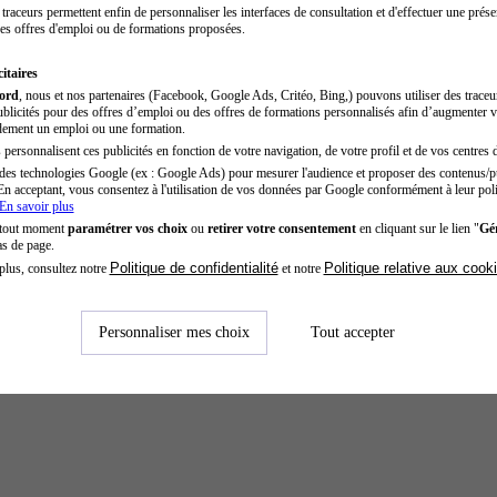
traceurs permettent enfin de personnaliser les interfaces de consultation et d'effectuer une prése
es offres d'emploi ou de formations proposées.
itaires
cord
, nous et nos partenaires (Facebook, Google Ads, Critéo, Bing,) pouvons utiliser des trace
blicités pour des offres d’emploi ou des offres de formations personnalisés afin d’augmenter v
dement un emploi ou une formation.
personnalisent ces publicités en fonction de votre navigation, de votre profil et de vos centres d
des technologies Google (ex : Google Ads) pour mesurer l'audience et proposer des contenus/pu
En acceptant, vous consentez à l'utilisation de vos données par Google conformément à leur poli
En savoir plus
 tout moment
paramétrer vos choix
ou
retirer votre consentement
en cliquant sur le lien "
Gér
as de page.
Politique de confidentialité
Politique relative aux cook
plus, consultez notre
et notre
Personnaliser mes choix
Tout accepter