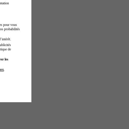
ntation
urs pour vous
os probabilités
’intérêt.
blicités
tique de
er les
ies
.