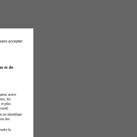
sans accepter
es et de
ateur active
urs, les
 et plus
curité.
t un identifiant
ion des
endre la