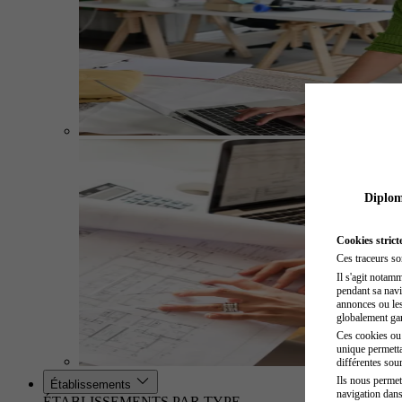
Diplome
Cookies strict
Ces traceurs so
Il s'agit notam
pendant sa navig
annonces ou les 
globalement gara
Ces cookies ou t
unique permetta
différentes sour
Ils nous permet
Établissements
navigation dans
ÉTABLISSEMENTS PAR TYPE