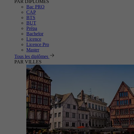
PAR DIPLÔMES
Bac PRO
CAP
BTS
BUT
Prépa
Bachelor
Licence
Licence Pro
Master
Tous les diplômes
PAR VILLES