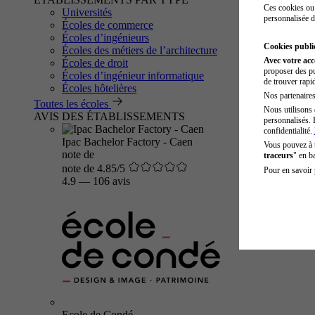
Ces cookies ou 
Universités
personnalisée d
Écoles de commerce
Écoles d’ingénieurs
Cookies public
Écoles des métiers de l’architecture
Avec votre ac
Écoles de droit
proposer des pu
Écoles d’ingénieur informatique
de trouver rapi
Écoles hôtelières
Nos partenaires 
Toutes les écoles
Nous utilisons 
AVIS DES ÉTABLISSEMENTS
personnalisés. 
confidentialité.
Ipac Bachelor Factory - Caen
Vous pouvez à
note de
traceurs
" en b
note de 4.85/5
Pour en savoir 
4.9
—
106 avis
Ecole de Condé