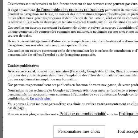
BTS Esf en alternance
Ces traceurs sont nécessaires au bon fonctionnement de nos services et
ne peuvent pas être 
BTS Dietetique en alternance
de l'ensemble des cookies ou traceurs
Il s'agit notamment
permettant de maintenir 
BTS Mco en alternance
pendant sa navigation sur le site, de stocker des informations temporaires telles que les préf
BTS Pi en alternance
ou les offres vues, gérer les processus d'identification de l'utilisateur, vérifier s'il est conn
la sécurité du site web en détectant les tentatives d'accès frauduleux ou les violations de sécu
BTS Sp3s en alternance
Ces cookies ou traceurs permettent également de piloter et suivre les sources d'acquisition d'
Master CCA en alternance
unique permettant de comprendre comment nos utilisateurs naviguent sur nos sites et nos ap
BTS Ndrc en alternance
sources de trafic.
BTS Sam en alternance
Ils nous permettent également d’observer le comportement de nos utilisateurs afin d'amélior
navigation dans nos sites beaucoup plus rapide et fluide.
Cap Fleuriste en alternance
Ces cookies ou traceurs permettent enfin de personnaliser les interfaces de consultation et d
BTS Sio en alternance
personnalisée des offres d'emploi ou de formations proposées.
MSc Marketing Digital en alternance
BTS Gpme en alternance
Cookies publicitaires
Cap Electricien en alternance
Avec votre accord
, nous et nos partenaires (Facebook, Google Ads, Critéo, Bing,) pouvons 
BTS Gpn en alternance
proposer des publicités pour des offres d’emploi ou des offres de formations personnalisés
BTS Domotique en alternance
trouver rapidement un emploi ou une formation.
BAC Pro Agora en alternance
Nos partenaires personnalisent ces publicités en fonction de votre navigation, de votre profil
BTS Sta en alternance
Nous utilisons des technologies Google (ex : Google Ads) pour mesurer l'audience et propos
personnalisés. En acceptant, vous consentez à l'utilisation de vos données par Google conf
BTS Iris en alternance
confidentialité.
En savoir plus
BTS Tpl en alternance
Vous pouvez à tout moment
paramétrer vos choix
ou
retirer votre consentement
en cliqu
BTS Ati en alternance
bas de page.
Politique de confidentialité
Politique 
Pour en savoir plus, consultez notre
et notre
Les diplômes par filière les plus
recherchés
Personnaliser mes choix
Tout accept