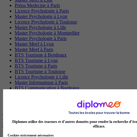
Prépa Medecine à Paris
Licence Psychologie à Paris
Master Psychologie à Lyon
Licence Psychologie à Toulouse
Master Psychologie à Lille
Master Psychologie à Montpellier
Master Psychologie à Paris
Master Meef à Lyon
Master Meef à Paris
BTS Tourisme à Bordeaux
BTS Tourisme à Lyon
BTS Tourisme à Paris
BTS Tourisme à Toulouse
Licence Psychologie à Lille
Master Informatique à Paris
BTS Communication à Bordeaux
Master Psychologie à Angers
BTS Communication à Lyon
BTS Ndrc à Lyon
Les intitulés de diplôme par alternance
Diplomeo utilise des traceurs et d’autres données pour rendre la recherche d’éco
les plus recherchés
efficace.
Cookies strictement nécessaires