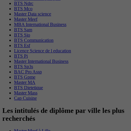
BTS Ndrc
BTS Mco
Master Data science
Master Meef
MBA International Business
BTS Sam
BTS Sio
BTS Communication
BTS Esf
Licence Science de l education
BTS Pi
Master International Business
BTS Sp3s
BAC Pro Assp
BTS Gpme
Master MA
BTS Dietetique
Master Mass
Cap Cuisine
Les intitulés de diplôme par ville les plus
recherchés
Master Meef à Lille