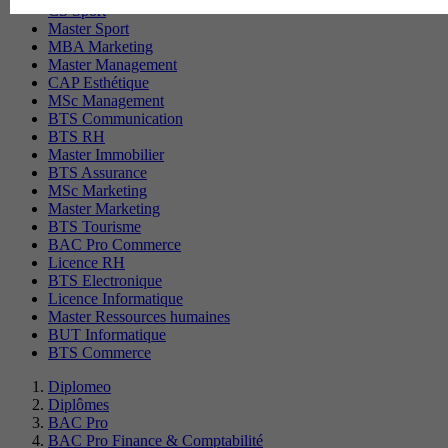
CS Sport
Master Sport
MBA Marketing
Master Management
CAP Esthétique
MSc Management
BTS Communication
BTS RH
Master Immobilier
BTS Assurance
MSc Marketing
Master Marketing
BTS Tourisme
BAC Pro Commerce
Licence RH
BTS Electronique
Licence Informatique
Master Ressources humaines
BUT Informatique
BTS Commerce
Diplomeo
Diplômes
BAC Pro
BAC Pro Finance & Comptabilité