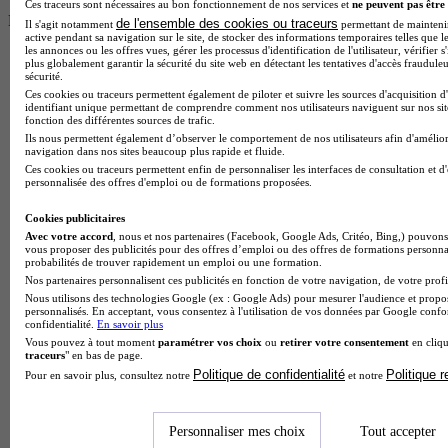
Ces traceurs sont nécessaires au bon fonctionnement de nos services et
ne peuvent pas être 
Partage ton expérience et aide d’autres étudiants à faire le bon choix.
de l'ensemble des cookies ou traceurs
Il s'agit notamment
permettant de maintenir 
Donne ton avis entre 1 et 5 étoiles
active pendant sa navigation sur le site, de stocker des informations temporaires telles que le
les annonces ou les offres vues, gérer les processus d'identification de l'utilisateur, vérifier s
plus globalement garantir la sécurité du site web en détectant les tentatives d'accès fraudule
sécurité.
Ces cookies ou traceurs permettent également de piloter et suivre les sources d'acquisition d
identifiant unique permettant de comprendre comment nos utilisateurs naviguent sur nos site
fonction des différentes sources de trafic.
Ils nous permettent également d’observer le comportement de nos utilisateurs afin d'amélior
navigation dans nos sites beaucoup plus rapide et fluide.
Ces cookies ou traceurs permettent enfin de personnaliser les interfaces de consultation et d
personnalisée des offres d'emploi ou de formations proposées.
Cookies publicitaires
Avec votre accord
, nous et nos partenaires (Facebook, Google Ads, Critéo, Bing,) pouvons 
vous proposer des publicités pour des offres d’emploi ou des offres de formations personna
probabilités de trouver rapidement un emploi ou une formation.
Nos partenaires personnalisent ces publicités en fonction de votre navigation, de votre profil
Nous utilisons des technologies Google (ex : Google Ads) pour mesurer l'audience et propos
personnalisés. En acceptant, vous consentez à l'utilisation de vos données par Google conf
confidentialité.
En savoir plus
Vous pouvez à tout moment
paramétrer vos choix
ou
retirer votre consentement
en cliqu
traceurs
" en bas de page.
Politique de confidentialité
Politique 
Pour en savoir plus, consultez notre
et notre
Personnaliser mes choix
Tout accepter