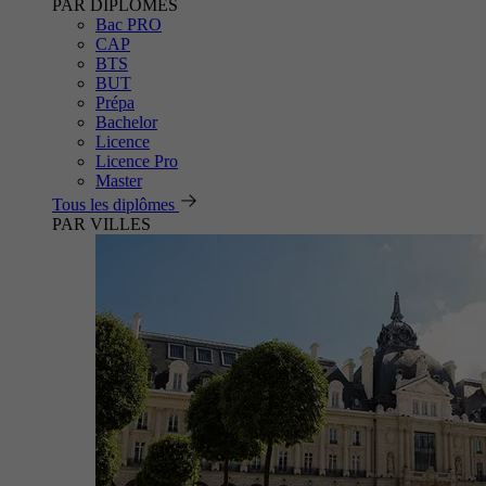
PAR DIPLÔMES
Bac PRO
CAP
BTS
BUT
Prépa
Bachelor
Licence
Licence Pro
Master
Tous les diplômes
PAR VILLES