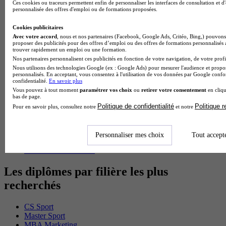
Ces cookies ou traceurs permettent enfin de personnaliser les interfaces de consultation et d
BTS Pi en alternance
personnalisée des offres d'emploi ou de formations proposées.
BTS Sp3s en alternance
Master CCA en alternance
Cookies publicitaires
BTS Ndrc en alternance
Avec votre accord
, nous et nos partenaires (Facebook, Google Ads, Critéo, Bing,) pouvons 
BTS Sam en alternance
proposer des publicités pour des offres d’emploi ou des offres de formations personnalisés
Cap Fleuriste en alternance
trouver rapidement un emploi ou une formation.
BTS Sio en alternance
Nos partenaires personnalisent ces publicités en fonction de votre navigation, de votre profil
MSc Marketing Digital en alternance
Nous utilisons des technologies Google (ex : Google Ads) pour mesurer l'audience et propos
personnalisés. En acceptant, vous consentez à l'utilisation de vos données par Google conf
BTS Gpme en alternance
confidentialité.
En savoir plus
Cap Electricien en alternance
Vous pouvez à tout moment
paramétrer vos choix
ou
retirer votre consentement
en cliqu
BTS Gpn en alternance
bas de page.
BTS Domotique en alternance
Politique de confidentialité
Politique 
Pour en savoir plus, consultez notre
et notre
BAC Pro Agora en alternance
BTS Sta en alternance
BTS Iris en alternance
Personnaliser mes choix
Tout accept
BTS Tpl en alternance
BTS Ati en alternance
Les diplômes par filière les plus
recherchés
CS Sport
Master Sport
MBA Marketing