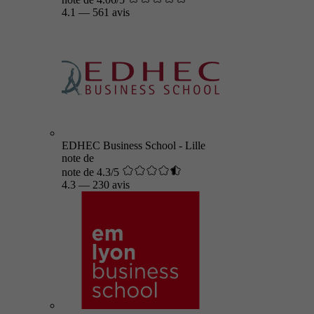
4.1
—
561 avis
EDHEC Business School - Lille
note de
note de 4.3/5
4.3
—
230 avis