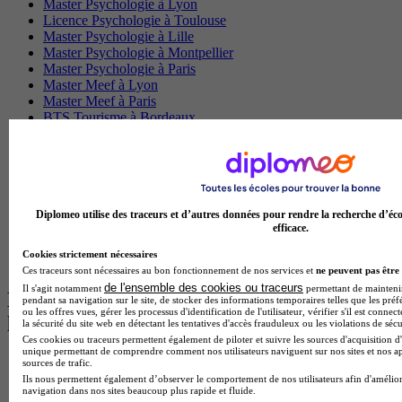
Master Psychologie à Lyon
Licence Psychologie à Toulouse
Master Psychologie à Lille
Master Psychologie à Montpellier
Master Psychologie à Paris
Master Meef à Lyon
Master Meef à Paris
BTS Tourisme à Bordeaux
BTS Tourisme à Lyon
BTS Tourisme à Paris
BTS Tourisme à Toulouse
Licence Psychologie à Lille
Master Informatique à Paris
BTS Communication à Bordeaux
Diplomeo utilise des traceurs et d’autres données pour rendre la recherche d’éco
efficace.
Master Psychologie à Angers
BTS Communication à Lyon
Cookies strictement nécessaires
BTS Ndrc à Lyon
Ces traceurs sont nécessaires au bon fonctionnement de nos services et
ne peuvent pas être 
de l'ensemble des cookies ou traceurs
Il s'agit notamment
permettant de maintenir 
Les intitulés de diplôme par alternance
pendant sa navigation sur le site, de stocker des informations temporaires telles que les préf
ou les offres vues, gérer les processus d'identification de l'utilisateur, vérifier s'il est conn
les plus recherchés
la sécurité du site web en détectant les tentatives d'accès frauduleux ou les violations de sécu
Ces cookies ou traceurs permettent également de piloter et suivre les sources d'acquisition d'
unique permettant de comprendre comment nos utilisateurs naviguent sur nos sites et nos ap
BTS Esf en alternance
sources de trafic.
BTS Dietetique en alternance
Ils nous permettent également d’observer le comportement de nos utilisateurs afin d'amélior
navigation dans nos sites beaucoup plus rapide et fluide.
BTS Mco en alternance