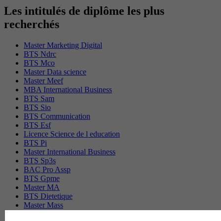
Les intitulés de diplôme les plus
recherchés
Master Marketing Digital
BTS Ndrc
BTS Mco
Master Data science
Master Meef
MBA International Business
BTS Sam
BTS Sio
BTS Communication
BTS Esf
Licence Science de l education
BTS Pi
Master International Business
BTS Sp3s
BAC Pro Assp
BTS Gpme
Master MA
BTS Dietetique
Master Mass
Cap Cuisine