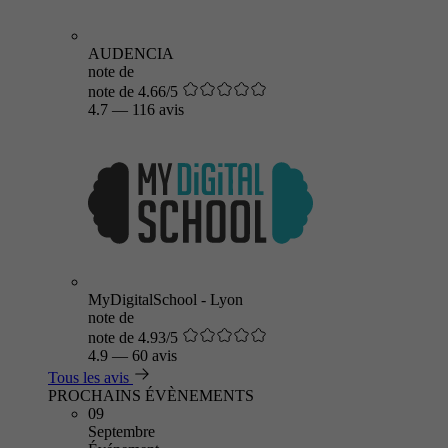
AUDENCIA
note de
note de 4.66/5
4.7
—
116 avis
MyDigitalSchool - Lyon
note de
note de 4.93/5
4.9
—
60 avis
Tous les avis
PROCHAINS ÉVÈNEMENTS
09
Septembre