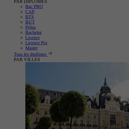
PAR DIPLÔMES
Bac PRO
CAP
BTS
BUT
Prépa
Bachelor
Licence
Licence Pro
Master
Tous les diplômes
PAR VILLES