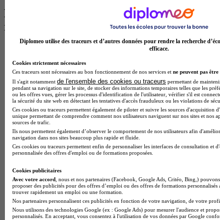
Les intitulés de diplôme par ville les plus
recherchés
Diplomeo utilise des traceurs et d’autres données pour rendre la recherche d’éco
Master Meef à Lille
efficace.
Prépa Medecine à Paris
Cookies strictement nécessaires
Licence Psychologie à Paris
Ces traceurs sont nécessaires au bon fonctionnement de nos services et
ne peuvent pas être 
Master Psychologie à Lyon
de l'ensemble des cookies ou traceurs
Il s'agit notamment
permettant de maintenir 
Licence Psychologie à Toulouse
pendant sa navigation sur le site, de stocker des informations temporaires telles que les préf
Master Psychologie à Lille
ou les offres vues, gérer les processus d'identification de l'utilisateur, vérifier s'il est conn
Master Psychologie à Montpellier
la sécurité du site web en détectant les tentatives d'accès frauduleux ou les violations de sécu
Master Psychologie à Paris
Ces cookies ou traceurs permettent également de piloter et suivre les sources d'acquisition d'
unique permettant de comprendre comment nos utilisateurs naviguent sur nos sites et nos ap
Master Meef à Lyon
sources de trafic.
Master Meef à Paris
Ils nous permettent également d’observer le comportement de nos utilisateurs afin d'amélior
BTS Tourisme à Bordeaux
navigation dans nos sites beaucoup plus rapide et fluide.
BTS Tourisme à Lyon
Ces cookies ou traceurs permettent enfin de personnaliser les interfaces de consultation et d
BTS Tourisme à Paris
personnalisée des offres d'emploi ou de formations proposées.
BTS Tourisme à Toulouse
Licence Psychologie à Lille
Cookies publicitaires
Master Informatique à Paris
Avec votre accord
, nous et nos partenaires (Facebook, Google Ads, Critéo, Bing,) pouvons 
proposer des publicités pour des offres d’emploi ou des offres de formations personnalisés
BTS Communication à Bordeaux
trouver rapidement un emploi ou une formation.
Master Psychologie à Angers
Nos partenaires personnalisent ces publicités en fonction de votre navigation, de votre profil
BTS Communication à Lyon
Nous utilisons des technologies Google (ex : Google Ads) pour mesurer l'audience et propos
BTS Ndrc à Lyon
personnalisés. En acceptant, vous consentez à l'utilisation de vos données par Google conf