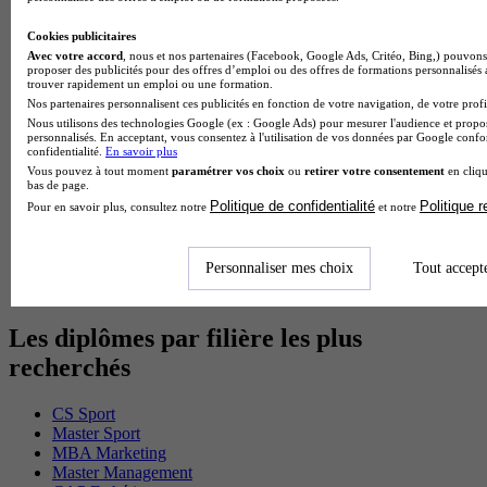
Master CCA en alternance
BTS Ndrc en alternance
Cookies publicitaires
BTS Sam en alternance
Avec votre accord
, nous et nos partenaires (Facebook, Google Ads, Critéo, Bing,) pouvons 
proposer des publicités pour des offres d’emploi ou des offres de formations personnalisés
Cap Fleuriste en alternance
trouver rapidement un emploi ou une formation.
BTS Sio en alternance
Nos partenaires personnalisent ces publicités en fonction de votre navigation, de votre profil
MSc Marketing Digital en alternance
Nous utilisons des technologies Google (ex : Google Ads) pour mesurer l'audience et propos
BTS Gpme en alternance
personnalisés. En acceptant, vous consentez à l'utilisation de vos données par Google conf
confidentialité.
En savoir plus
Cap Electricien en alternance
Vous pouvez à tout moment
paramétrer vos choix
ou
retirer votre consentement
en cliqu
BTS Gpn en alternance
bas de page.
BTS Domotique en alternance
Politique de confidentialité
Politique 
Pour en savoir plus, consultez notre
et notre
BAC Pro Agora en alternance
BTS Sta en alternance
BTS Iris en alternance
Personnaliser mes choix
Tout accept
BTS Tpl en alternance
BTS Ati en alternance
Les diplômes par filière les plus
recherchés
CS Sport
Master Sport
MBA Marketing
Master Management