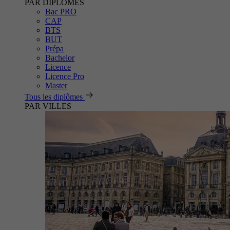
PAR DIPLÔMES
Bac PRO
CAP
BTS
BUT
Prépa
Bachelor
Licence
Licence Pro
Master
Tous les diplômes
PAR VILLES