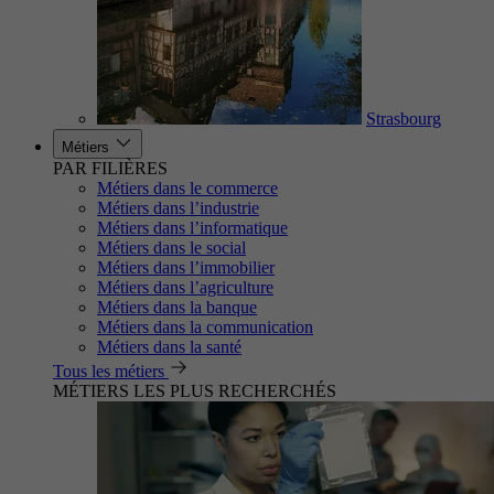
Strasbourg
Métiers
PAR FILIÈRES
Métiers dans le commerce
Métiers dans l’industrie
Métiers dans l’informatique
Métiers dans le social
Métiers dans l’immobilier
Métiers dans l’agriculture
Métiers dans la banque
Métiers dans la communication
Métiers dans la santé
Tous les métiers
MÉTIERS LES PLUS RECHERCHÉS