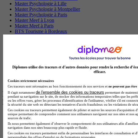
Master Psychologie à Lille
Master Psychologie à Montpellier
Master Psychologie à Paris
Master Meef à Lyon
Master Meef à Paris
BTS Tourisme à Bordeaux
BTS Tourisme à Lyon
BTS Tourisme à Paris
BTS Tourisme à Toulouse
Licence Psychologie à Lille
Master Informatique à Paris
BTS Communication à Bordeaux
Diplomeo utilise des traceurs et d’autres données pour rendre la recherche d’éco
Master Psychologie à Angers
efficace.
BTS Communication à Lyon
BTS Ndrc à Lyon
Cookies strictement nécessaires
Ces traceurs sont nécessaires au bon fonctionnement de nos services et
ne peuvent pas être 
de l'ensemble des cookies ou traceurs
Les intitulés de diplôme par alternance
Il s'agit notamment
permettant de maintenir 
pendant sa navigation sur le site, de stocker des informations temporaires telles que les préf
les plus recherchés
ou les offres vues, gérer les processus d'identification de l'utilisateur, vérifier s'il est conn
la sécurité du site web en détectant les tentatives d'accès frauduleux ou les violations de sécu
Ces cookies ou traceurs permettent également de piloter et suivre les sources d'acquisition d'
unique permettant de comprendre comment nos utilisateurs naviguent sur nos sites et nos ap
BTS Esf en alternance
sources de trafic.
BTS Dietetique en alternance
Ils nous permettent également d’observer le comportement de nos utilisateurs afin d'amélior
BTS Mco en alternance
navigation dans nos sites beaucoup plus rapide et fluide.
BTS Pi en alternance
Ces cookies ou traceurs permettent enfin de personnaliser les interfaces de consultation et d
BTS Sp3s en alternance
personnalisée des offres d'emploi ou de formations proposées.