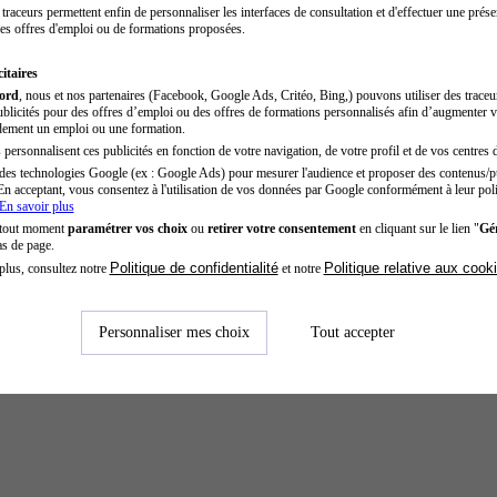
traceurs permettent enfin de personnaliser les interfaces de consultation et d'effectuer une prése
es offres d'emploi ou de formations proposées.
itaires
cord
, nous et nos partenaires (Facebook, Google Ads, Critéo, Bing,) pouvons utiliser des trace
blicités pour des offres d’emploi ou des offres de formations personnalisés afin d’augmenter v
dement un emploi ou une formation.
personnalisent ces publicités en fonction de votre navigation, de votre profil et de vos centres d
des technologies Google (ex : Google Ads) pour mesurer l'audience et proposer des contenus/pu
En acceptant, vous consentez à l'utilisation de vos données par Google conformément à leur poli
En savoir plus
 tout moment
paramétrer vos choix
ou
retirer votre consentement
en cliquant sur le lien "
Gér
as de page.
Politique de confidentialité
Politique relative aux cook
plus, consultez notre
et notre
Personnaliser mes choix
Tout accepter