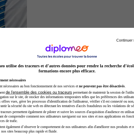
Continuer 
Hôtesse de l'air steward
o utilise des traceurs et d’autres données pour rendre la recherche d’écol
formations encore plus efficace.
ement nécessaires
nt nécessaires au bon fonctionnement de nos services et
ne peuvent pas être désactivés
.
de l'ensemble des cookies ou traceurs
ment
permettant de maintenir la session de l'utilis
ation sur le site, de stocker des informations temporaires telles que les préférences des utilisate
offres vues, gérer les processus d'identification de l'utilisateur, vérifier s'il est connecté ou non,
ntir la sécurité du site web en détectant les tentatives d'accès frauduleux ou les violations de sé
raceurs permettent également de piloter et suivre les sources d'acquisition d'audience en utilisan
nt de comprendre comment nos utilisateurs naviguent sur nos sites et nos applications en fonct
Kinésithérapeute sportif
ces de trafic.
tent également d’observer le comportement de nos utilisateurs afin d'améliorer nos produits et r
 nos sites beaucoup plus rapide et fluide.