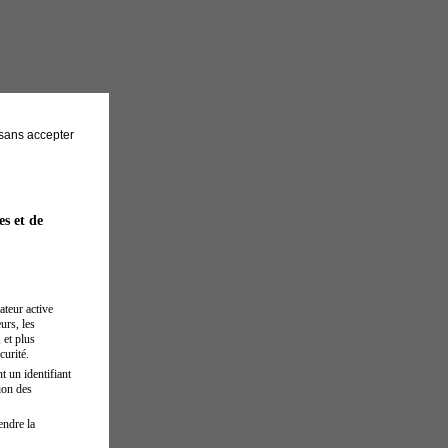
sans accepter
es et de
ateur active
urs, les
 et plus
curité.
t un identifiant
ion des
endre la