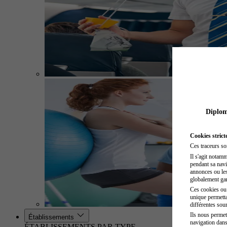
Diplome
Cookies strict
Ces traceurs so
Il s'agit notam
pendant sa navig
annonces ou les 
globalement gara
Ces cookies ou t
unique permetta
différentes sour
Ils nous permet
Établissements
navigation dans
ÉTABLISSEMENTS PAR TYPE