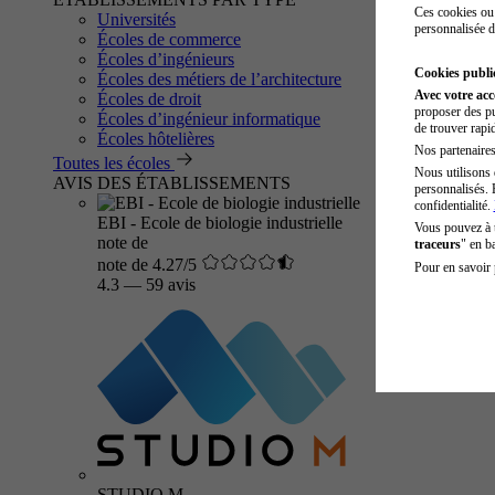
Ces cookies ou 
Universités
personnalisée d
Écoles de commerce
Écoles d’ingénieurs
Cookies public
Écoles des métiers de l’architecture
Avec votre ac
Écoles de droit
proposer des pu
Écoles d’ingénieur informatique
de trouver rapi
Écoles hôtelières
Nos partenaires 
Toutes les écoles
Nous utilisons 
AVIS DES ÉTABLISSEMENTS
personnalisés. 
confidentialité.
EBI - Ecole de biologie industrielle
Vous pouvez à
note de
traceurs
" en b
note de 4.27/5
Pour en savoir 
4.3
—
59 avis
STUDIO M