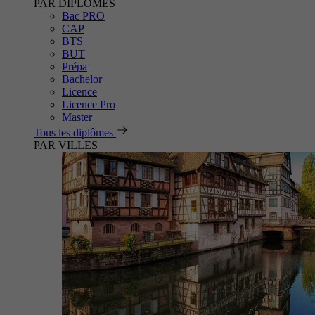
PAR DIPLÔMES
Bac PRO
CAP
BTS
BUT
Prépa
Bachelor
Licence
Licence Pro
Master
Tous les diplômes
PAR VILLES