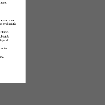
ntation
urs pour vous
os probabilités
’intérêt.
blicités
tique de
er les
ies
.