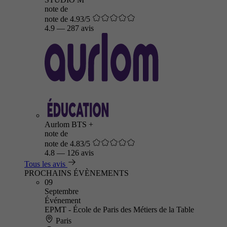
note de
note de 4.93/5
4.9
—
287 avis
Aurlom BTS +
note de
note de 4.83/5
4.8
—
126 avis
Tous les avis
PROCHAINS ÉVÈNEMENTS
09
Septembre
Événement
EPMT - École de Paris des Métiers de la Table
Paris