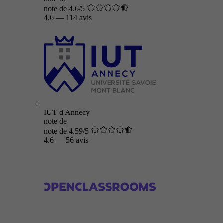
note de 4.6/5
4.6
—
114 avis
IUT d'Annecy
note de
note de 4.59/5
4.6
—
56 avis