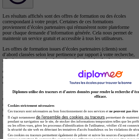
Les résultats affichés sont des offres de formation ou des écoles
correspondant à votre projet. Certaines de ces formations
proviennent d’écoles partenaires qui rémunèrent notre plateforme
pour chaque demande d’information générée. Cela nous permet de
maintenir un service gratuit et accessible à tous les utilisateurs.
Les offres de formation issues d’écoles partenaires (clients) sont
d’abord classées selon leur pertinence par rapport à votre recherche,
afin de vous proposer les formations les plus adaptées à vos besoins.
En cas de pertinence équivalente, les résultats sont ensuite ordonnés
en fonction d’un scoring précis qui met en avant les écoles qui
disposent d’éléments de visibilité, d’avis positifs et de campagnes en
cours.
Diplomeo utilise des traceurs et d’autres données pour rendre la recherche d’éco
Les formations proposées par des centres non partenaires (non
efficace.
clients), qui ne versent aucune rémunération à notre plateforme,
apparaissent après celles des centres partenaires et sont également
Cookies strictement nécessaires
triées par pertinence. Elles sont reconnaissables par le fait qu’elles ne
Ces traceurs sont nécessaires au bon fonctionnement de nos services et
ne peuvent pas être 
disposent pas de logos.
de l'ensemble des cookies ou traceurs
Il s'agit notamment
permettant de maintenir 
pendant sa navigation sur le site, de stocker des informations temporaires telles que les préf
Pour plus d’informations, consultez nos
règles de fonctionnement de
ou les offres vues, gérer les processus d'identification de l'utilisateur, vérifier s'il est conn
la sécurité du site web en détectant les tentatives d'accès frauduleux ou les violations de sécu
la plateforme.
Ces cookies ou traceurs permettent également de piloter et suivre les sources d'acquisition d'