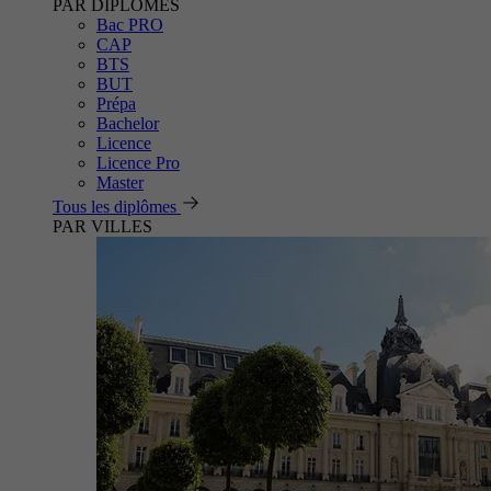
PAR DIPLÔMES
Bac PRO
CAP
BTS
BUT
Prépa
Bachelor
Licence
Licence Pro
Master
Tous les diplômes
PAR VILLES