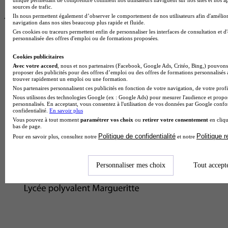
unique permettant de comprendre comment nos utilisateurs naviguent sur nos sites et nos ap
sources de trafic.
Ils nous permettent également d’observer le comportement de nos utilisateurs afin d'amélior
navigation dans nos sites beaucoup plus rapide et fluide.
Ces cookies ou traceurs permettent enfin de personnaliser les interfaces de consultation et d
personnalisée des offres d'emploi ou de formations proposées.
Cookies publicitaires
Avec votre accord
, nous et nos partenaires (Facebook, Google Ads, Critéo, Bing,) pouvons 
proposer des publicités pour des offres d’emploi ou des offres de formations personnalisés
trouver rapidement un emploi ou une formation.
Nos partenaires personnalisent ces publicités en fonction de votre navigation, de votre profil
Nous utilisons des technologies Google (ex : Google Ads) pour mesurer l'audience et propos
personnalisés. En acceptant, vous consentez à l'utilisation de vos données par Google conf
confidentialité.
En savoir plus
Vous pouvez à tout moment
paramétrer vos choix
ou
retirer votre consentement
en cliqu
bas de page.
Politique de confidentialité
Politique 
Pour en savoir plus, consultez notre
et notre
Personnaliser mes choix
Tout accept