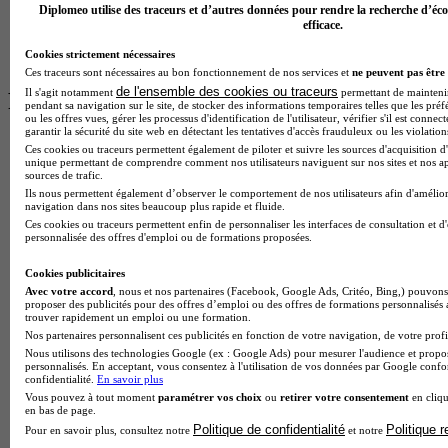
Diplomeo utilise des traceurs et d’autres données pour rendre la recherche d’éco
efficace.
Cookies strictement nécessaires
Ces traceurs sont nécessaires au bon fonctionnement de nos services et
ne peuvent pas être 
de l'ensemble des cookies ou traceurs
Il s'agit notamment
permettant de maintenir 
Plus de contenus sur Parcoursup
pendant sa navigation sur le site, de stocker des informations temporaires telles que les préf
ou les offres vues, gérer les processus d'identification de l'utilisateur, vérifier s'il est conn
garantir la sécurité du site web en détectant les tentatives d'accès frauduleux ou les violation
Ces cookies ou traceurs permettent également de piloter et suivre les sources d'acquisition d'
unique permettant de comprendre comment nos utilisateurs naviguent sur nos sites et nos ap
sources de trafic.
Ils nous permettent également d’observer le comportement de nos utilisateurs afin d'amélior
navigation dans nos sites beaucoup plus rapide et fluide.
Ces cookies ou traceurs permettent enfin de personnaliser les interfaces de consultation et d
personnalisée des offres d'emploi ou de formations proposées.
Cookies publicitaires
Avec votre accord
, nous et nos partenaires (Facebook, Google Ads, Critéo, Bing,) pouvons 
proposer des publicités pour des offres d’emploi ou des offres de formations personnalisés
trouver rapidement un emploi ou une formation.
Nos partenaires personnalisent ces publicités en fonction de votre navigation, de votre profil
Nous utilisons des technologies Google (ex : Google Ads) pour mesurer l'audience et propos
personnalisés. En acceptant, vous consentez à l'utilisation de vos données par Google conf
confidentialité.
En savoir plus
Vous pouvez à tout moment
paramétrer vos choix
ou
retirer votre consentement
en cliqu
Parcoursup, pourquoi ces formations ne te répondront pas
en bas de page.
avant le 21 août
Politique de confidentialité
Politique 
Pour en savoir plus, consultez notre
et notre