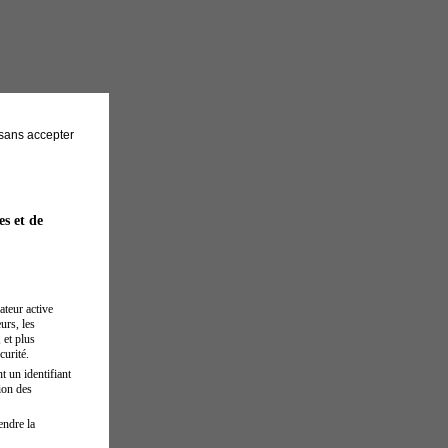
sans accepter
es et de
ateur active
urs, les
 et plus
curité.
t un identifiant
ion des
endre la