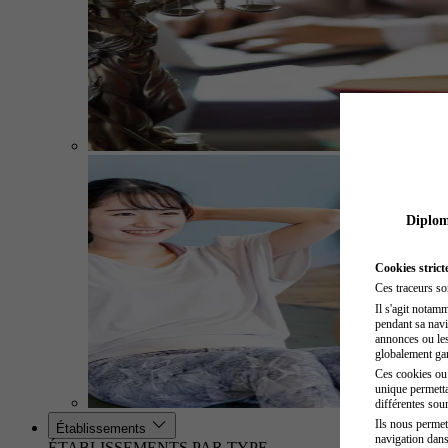
Diplome
Cookies strict
Ces traceurs so
Il s'agit notam
pendant sa navig
annonces ou les 
globalement gara
Ces cookies ou t
unique permetta
différentes sour
Ils nous permet
Établissements
navigation dans
ÉTABLISSEMENTS PAR TYPE