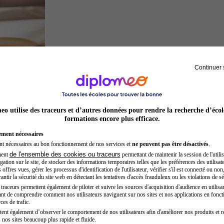
Continuer 
Juriste
o utilise des traceurs et d’autres données pour rendre la recherche d’écol
formations encore plus efficace.
ement nécessaires
nt nécessaires au bon fonctionnement de nos services et
ne peuvent pas être désactivés
.
de l'ensemble des cookies ou traceurs
ment
permettant de maintenir la session de l'utilis
ation sur le site, de stocker des informations temporaires telles que les préférences des utilisate
offres vues, gérer les processus d'identification de l'utilisateur, vérifier s'il est connecté ou non,
ntir la sécurité du site web en détectant les tentatives d'accès frauduleux ou les violations de sé
raceurs permettent également de piloter et suivre les sources d'acquisition d'audience en utilisan
nt de comprendre comment nos utilisateurs naviguent sur nos sites et nos applications en fonct
Préparateur physique
ces de trafic.
tent également d’observer le comportement de nos utilisateurs afin d'améliorer nos produits et r
 nos sites beaucoup plus rapide et fluide.