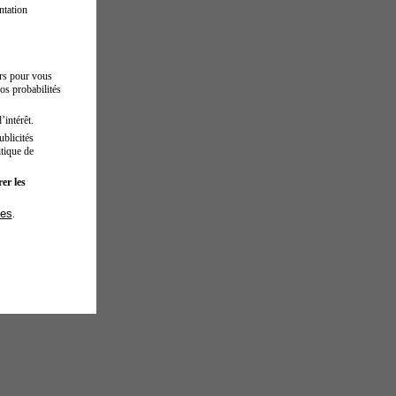
ntation
urs pour vous
os probabilités
’intérêt.
blicités
tique de
er les
ies
.