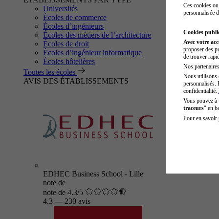
Ces cookies ou 
Universités
personnalisée d
Écoles de commerce
Écoles d’ingénieurs
Cookies public
Écoles des métiers de l’architecture
Avec votre ac
Écoles de droit
proposer des pu
Écoles d’ingénieur informatique
de trouver rapi
Écoles hôtelières
Nos partenaires 
Toutes les écoles
Nous utilisons 
AVIS DES ÉTABLISSEMENTS
personnalisés. 
confidentialité.
Vous pouvez à
traceurs
" en b
Pour en savoir 
EDHEC Business School - Lille
note de
note de 4.3/5
4.3
—
230 avis