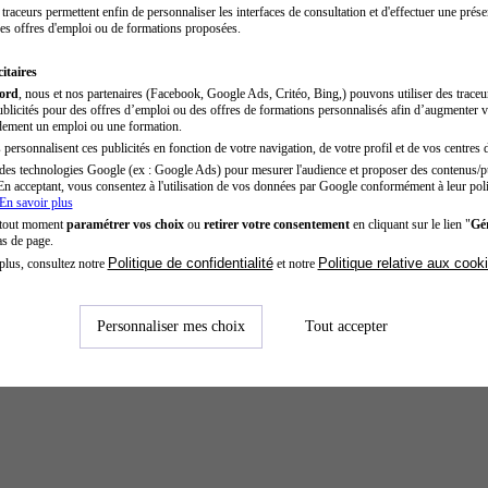
traceurs permettent enfin de personnaliser les interfaces de consultation et d'effectuer une prése
es offres d'emploi ou de formations proposées.
itaires
cord
, nous et nos partenaires (Facebook, Google Ads, Critéo, Bing,) pouvons utiliser des trace
blicités pour des offres d’emploi ou des offres de formations personnalisés afin d’augmenter v
dement un emploi ou une formation.
personnalisent ces publicités en fonction de votre navigation, de votre profil et de vos centres d
des technologies Google (ex : Google Ads) pour mesurer l'audience et proposer des contenus/pu
En acceptant, vous consentez à l'utilisation de vos données par Google conformément à leur poli
En savoir plus
 tout moment
paramétrer vos choix
ou
retirer votre consentement
en cliquant sur le lien "
Gér
as de page.
Politique de confidentialité
Politique relative aux cook
plus, consultez notre
et notre
Personnaliser mes choix
Tout accepter