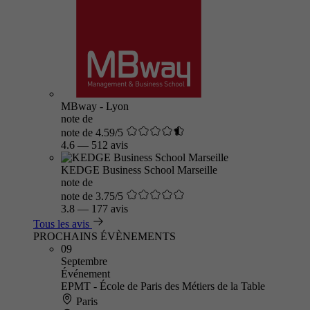
MBway - Lyon
note de
note de 4.59/5
4.6
—
512 avis
KEDGE Business School Marseille
note de
note de 3.75/5
3.8
—
177 avis
Tous les avis
PROCHAINS ÉVÈNEMENTS
09
Septembre
Événement
EPMT - École de Paris des Métiers de la Table
Paris