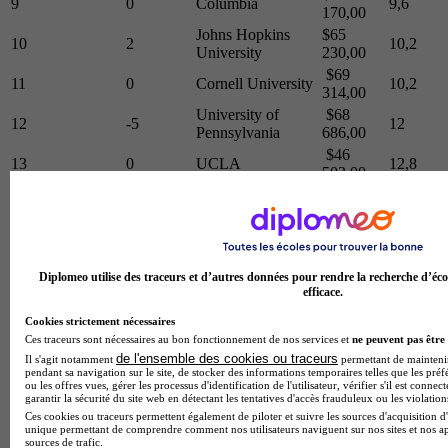
9
0
Columbia
9,6
170,00
Johns Hopkins
$65
10
2
10,2
University
230,00
$69
11
0
Cornell University
10,2
314,00
University of
$68
12
-5
12
Pennsylvania
686,00
$46
13
0
UCLA
12,8
503,00
Northwestern
$68
14
0
13,6
University
322,00
$69
15
0
Duke University
16,8
140,00
University of
Diplomeo utilise des traceurs et d’autres données pour rendre la recherche d’éco
$63
16
0
Michigan-Ann
19,2
efficace.
081,00
Arbor
Cookies strictement nécessaires
$51
17
Ces traceurs sont nécessaires au bon fonctionnement de nos services et
0
UC San Diego
ne peuvent pas être 
20,6
015,00
de l'ensemble des cookies ou traceurs
Il s'agit notamment
permettant de maintenir 
$71
pendant sa navigation sur le site, de stocker des informations temporaires telles que les préf
18
0
Brown University
23,2
ou les offres vues, gérer les processus d'identification de l'utilisateur, vérifier s'il est conn
312,00
garantir la sécurité du site web en détectant les tentatives d'accès frauduleux ou les violation
University of
$43
Ces cookies ou traceurs permettent également de piloter et suivre les sources d'acquisition d'
19
0
28,6
Washington
209,00
unique permettant de comprendre comment nos utilisateurs naviguent sur nos sites et nos ap
sources de trafic.