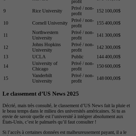
profit
Privé / non-
9
Rice University
152 100,00$
profit
Privé / non-
10
Cornell University
155 400,00$
profit
Northwestern
Privé / non-
11
141 300,00$
University
profit
Johns Hopkins
Privé / non-
12
142 300,00$
University
profit
13
UCLA
Public
144 400,00$
University of
Privé / non-
14
150 600,00$
Chicago
profit
Vanderbilt
Privé / non-
15
148 000,00$
University
profit
Le classement d’US News 2025
Décrié, mais très consulté, le classement d’US News fait la pluie et
le beau temps dans le milieu des universités américaines. Si tu as
envie de savoir quelle est l’université à intégrer absolument aux
États-Unis, c’est le palmarès qu’il faut consulter !
Si l’accès à certaines données est malheureusement payant, il a le