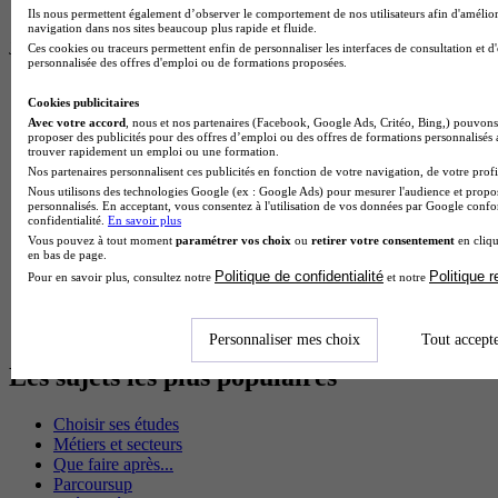
Carnegie Mellon
$65
20
0
30
Ils nous permettent également d’observer le comportement de nos utilisateurs afin d'amélior
University
636,00
navigation dans nos sites beaucoup plus rapide et fluide.
Je trouve mon école en 1 minute !
Ces cookies ou traceurs permettent enfin de personnaliser les interfaces de consultation et d
personnalisée des offres d'emploi ou de formations proposées.
Réponds à quelques questions pour découvrir les formations
qui te correspondent.
Cookies publicitaires
Avec votre accord
, nous et nos partenaires (Facebook, Google Ads, Critéo, Bing,) pouvons 
Les champs marqués d’un
*
sont obligatoires
proposer des publicités pour des offres d’emploi ou des offres de formations personnalisés
trouver rapidement un emploi ou une formation.
Quel est ton statut ?
Nos partenaires personnalisent ces publicités en fonction de votre navigation, de votre profil
Nous utilisons des technologies Google (ex : Google Ads) pour mesurer l'audience et propos
personnalisés. En acceptant, vous consentez à l'utilisation de vos données par Google conf
À quel niveau seras-tu pour cette formation ?
confidentialité.
En savoir plus
Vous pouvez à tout moment
paramétrer vos choix
ou
retirer votre consentement
en cliqu
en bas de page.
En quelle classe es-tu ?
Politique de confidentialité
Politique 
Pour en savoir plus, consultez notre
et notre
Commencer
Personnaliser mes choix
Tout accept
Les sujets les plus populaires
Choisir ses études
Métiers et secteurs
Que faire après...
Parcoursup