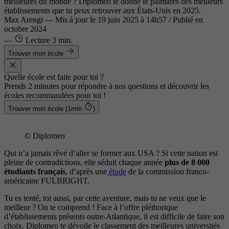
meilleures du monde ? Diplomeo te donne le palmarès des meilleurs
établissements que tu peux retrouver aux États-Unis en 2025.
Max Arengi
—
Mis à jour le
19 juin 2025 à 14h57
/ Publié en
octobre 2024
—
Lecture
3 min.
Trouver mon école
Quelle école est faite pour toi ?
Prends 2 minutes pour répondre à nos questions et découvrir les
écoles recommandées pour toi !
Trouver mon école (1min
)
© Diplomeo
Qui n’a jamais rêvé d’aller se former aux USA ? Si cette nation est
pleine de contradictions, elle séduit chaque année
plus de 8 000
étudiants français
, d’après une
étude
de la commission franco-
américaine FULBRIGHT.
Tu es tenté, toi aussi, par cette aventure, mais tu ne veux que le
meilleur ? On te comprend ! Face à l’offre pléthorique
d’établissements présents outre-Atlantique, il est difficile de faire son
choix. Diplomeo te dévoile le classement des meilleures universités