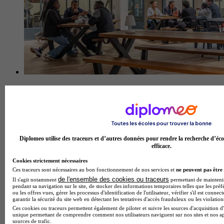
Diplomeo utilise des traceurs et d’autres données pour rendre la recherche d’éco
efficace.
Cookies strictement nécessaires
Financia Business School - Paris
Ces traceurs sont nécessaires au bon fonctionnement de nos services et
ne peuvent pas être 
4.8
de l'ensemble des cookies ou traceurs
Il s'agit notamment
permettant de maintenir 
pendant sa navigation sur le site, de stocker des informations temporaires telles que les préf
ou les offres vues, gérer les processus d'identification de l'utilisateur, vérifier s'il est conn
75 avis
garantir la sécurité du site web en détectant les tentatives d'accès frauduleux ou les violation
Paris
Ces cookies ou traceurs permettent également de piloter et suivre les sources d'acquisition d'
unique permettant de comprendre comment nos utilisateurs naviguent sur nos sites et nos ap
sources de trafic.