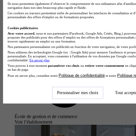
Ils nous permettent également d’observer le comportement de nos utilisateurs afin d'amélior
navigation dans nos sites beaucoup plus rapide et fluide.
Ces cookies ou traceurs permettent enfin de personnaliser les interfaces de consultation et d
personnalisée des offres d'emploi ou de formations proposées.
Cookies publicitaires
Avec votre accord
, nous et nos partenaires (Facebook, Google Ads, Critéo, Bing,) pouvons 
proposer des publicités pour des offres d’emploi ou des offres de formations personnalisés
trouver rapidement un emploi ou une formation.
Nos partenaires personnalisent ces publicités en fonction de votre navigation, de votre profil
Nous utilisons des technologies Google (ex : Google Ads) pour mesurer l'audience et propos
personnalisés. En acceptant, vous consentez à l'utilisation de vos données par Google conf
confidentialité.
En savoir plus
Vous pouvez à tout moment
paramétrer vos choix
ou
retirer votre consentement
en cliqu
en bas de page.
Politique de confidentialité
Politique 
Pour en savoir plus, consultez notre
et notre
Personnaliser mes choix
Tout accept
École de gestion et de commerce
Voir l’établissement