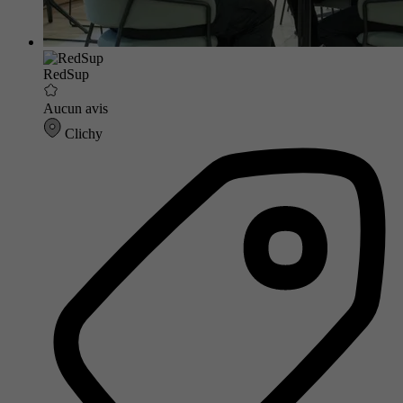
RedSup
Aucun avis
Clichy