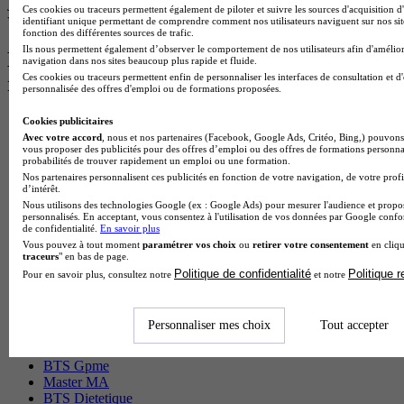
Je m’informe gratuitement
Ces cookies ou traceurs permettent également de piloter et suivre les sources d'acquisition d
Voir plus de formations similaires
identifiant unique permettant de comprendre comment nos utilisateurs naviguent sur nos site
fonction des différentes sources de trafic.
Ils nous permettent également d’observer le comportement de nos utilisateurs afin d'amélior
Les intitulés de diplôme les plus
navigation dans nos sites beaucoup plus rapide et fluide.
Ces cookies ou traceurs permettent enfin de personnaliser les interfaces de consultation et d
recherchés
personnalisée des offres d'emploi ou de formations proposées.
Master Marketing Digital
Cookies publicitaires
BTS Ndrc
Avec votre accord
, nous et nos partenaires (Facebook, Google Ads, Critéo, Bing,) pouvons 
vous proposer des publicités pour des offres d’emploi ou des offres de formations personna
BTS Mco
probabilités de trouver rapidement un emploi ou une formation.
Master Data science
Nos partenaires personnalisent ces publicités en fonction de votre navigation, de votre profi
Master Meef
d’intérêt.
MBA International Business
Nous utilisons des technologies Google (ex : Google Ads) pour mesurer l'audience et propos
personnalisés. En acceptant, vous consentez à l'utilisation de vos données par Google conf
BTS Sam
de confidentialité.
En savoir plus
BTS Sio
Vous pouvez à tout moment
paramétrer vos choix
ou
retirer votre consentement
en cliqu
BTS Communication
traceurs
" en bas de page.
BTS Esf
Politique de confidentialité
Politique 
Pour en savoir plus, consultez notre
et notre
Licence Science de l education
BTS Pi
Master International Business
Personnaliser mes choix
Tout accepter
BTS Sp3s
BAC Pro Assp
BTS Gpme
Master MA
BTS Dietetique