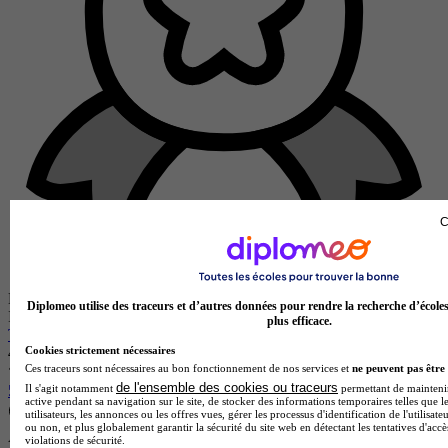
C
École partenaire
Diplomeo utilise des traceurs et d’autres données pour rendre la recherche d’école
INTERFOR - Amiens
plus efficace.
Titre certifié niveau 7 - Manager des Risques QSSE
4.8
Cookies strictement nécessaires
Ces traceurs sont nécessaires au bon fonctionnement de nos services et
ne peuvent pas être 
de l'ensemble des cookies ou traceurs
5 avis
Il s'agit notamment
permettant de maintenir 
active pendant sa navigation sur le site, de stocker des informations temporaires telles que l
utilisateurs, les annonces ou les offres vues, gérer les processus d'identification de l'utilisateu
Amiens 80000
ou non, et plus globalement garantir la sécurité du site web en détectant les tentatives d'acc
Alternance
violations de sécurité.