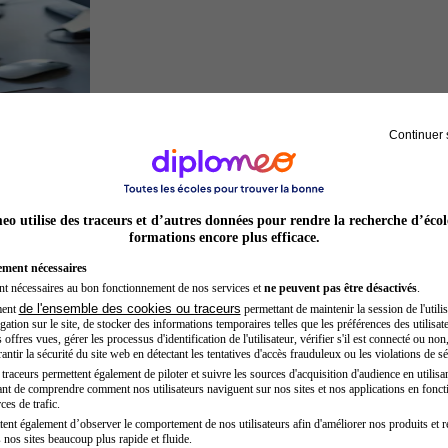
Continuer 
Développeur web
o utilise des traceurs et d’autres données pour rendre la recherche d’écol
formations encore plus efficace.
ement nécessaires
nt nécessaires au bon fonctionnement de nos services et
ne peuvent pas être désactivés
.
de l'ensemble des cookies ou traceurs
ment
permettant de maintenir la session de l'utilis
ation sur le site, de stocker des informations temporaires telles que les préférences des utilisate
offres vues, gérer les processus d'identification de l'utilisateur, vérifier s'il est connecté ou non,
ntir la sécurité du site web en détectant les tentatives d'accès frauduleux ou les violations de sé
raceurs permettent également de piloter et suivre les sources d'acquisition d'audience en utilisan
nt de comprendre comment nos utilisateurs naviguent sur nos sites et nos applications en fonct
Secrétaire médicale
ces de trafic.
tent également d’observer le comportement de nos utilisateurs afin d'améliorer nos produits et r
 nos sites beaucoup plus rapide et fluide.