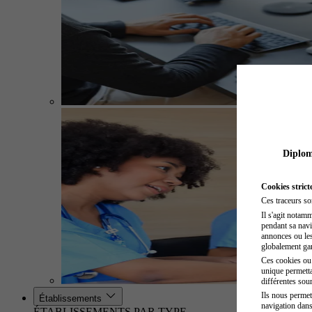
Diplome
Cookies strict
Ces traceurs so
Il s'agit notam
pendant sa navig
annonces ou les 
globalement gara
Ces cookies ou t
unique permetta
différentes sour
Ils nous permet
Établissements
navigation dans
ÉTABLISSEMENTS PAR TYPE