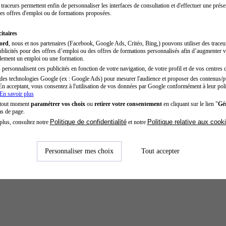
traceurs permettent enfin de personnaliser les interfaces de consultation et d'effectuer une prése
es offres d'emploi ou de formations proposées.
itaires
cord
, nous et nos partenaires (Facebook, Google Ads, Critéo, Bing,) pouvons utiliser des trace
blicités pour des offres d’emploi ou des offres de formations personnalisés afin d’augmenter v
dement un emploi ou une formation.
personnalisent ces publicités en fonction de votre navigation, de votre profil et de vos centres d
des technologies Google (ex : Google Ads) pour mesurer l'audience et proposer des contenus/pu
En acceptant, vous consentez à l'utilisation de vos données par Google conformément à leur poli
En savoir plus
 tout moment
paramétrer vos choix
ou
retirer votre consentement
en cliquant sur le lien "
Gér
as de page.
Politique de confidentialité
Politique relative aux cook
plus, consultez notre
et notre
Personnaliser mes choix
Tout accepter