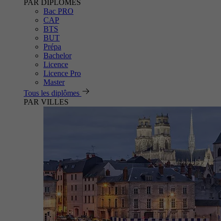
PAR DIPLÔMES
Bac PRO
CAP
BTS
BUT
Prépa
Bachelor
Licence
Licence Pro
Master
Tous les diplômes
PAR VILLES