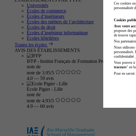
Ces cookies ou 
Universités
personnalisée d
Écoles de commerce
Écoles d’ingénieurs
Cookies public
Écoles des métiers de l’architecture
Avec votre ac
Écoles de droit
proposer des pu
Écoles d’ingénieur informatique
de trouver rapi
Écoles hôtelières
Nos partenaires 
Toutes les écoles
Nous utilisons 
AVIS DES ÉTABLISSEMENTS
personnalisés. 
confidentialité.
IFFP - Institut Français de Formation Professionnelle
Vous pouvez à
note de
traceurs
" en b
note de 3.95/5
Pour en savoir 
4.0
—
59 avis
Ecole Pigier - Lille
note de
note de 4.93/5
4.9
—
60 avis