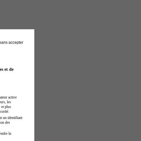
sans accepter
es et de
ateur active
urs, les
 et plus
curité.
t un identifiant
ion des
endre la