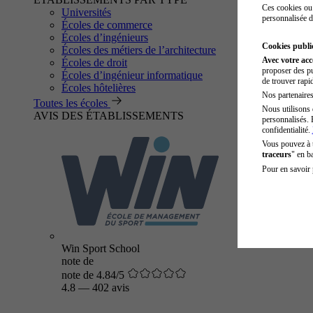
Ces cookies ou 
Universités
personnalisée d
Écoles de commerce
Écoles d’ingénieurs
Cookies public
Écoles des métiers de l’architecture
Avec votre ac
Écoles de droit
proposer des pu
Écoles d’ingénieur informatique
de trouver rapi
Écoles hôtelières
Nos partenaires 
Toutes les écoles
Nous utilisons 
AVIS DES ÉTABLISSEMENTS
personnalisés. 
confidentialité.
Vous pouvez à
traceurs
" en b
Pour en savoir 
Win Sport School
note de
note de 4.84/5
4.8
—
402 avis