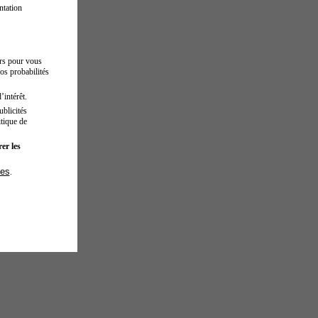
ntation
urs pour vous
os probabilités
’intérêt.
blicités
tique de
er les
ies
.