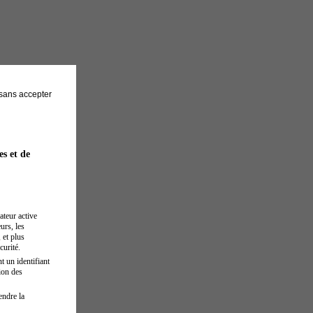
sans accepter
es et de
ateur active
urs, les
 et plus
curité.
t un identifiant
ion des
endre la