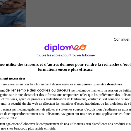
Continuer 
Kinésithérapeute sportif
o utilise des traceurs et d’autres données pour rendre la recherche d’écol
formations encore plus efficace.
ement nécessaires
nt nécessaires au bon fonctionnement de nos services et
ne peuvent pas être désactivés
.
de l'ensemble des cookies ou traceurs
ment
permettant de maintenir la session de l'utilis
ation sur le site, de stocker des informations temporaires telles que les préférences des utilisate
offres vues, gérer les processus d'identification de l'utilisateur, vérifier s'il est connecté ou non,
ntir la sécurité du site web en détectant les tentatives d'accès frauduleux ou les violations de sé
raceurs permettent également de piloter et suivre les sources d'acquisition d'audience en utilisan
nt de comprendre comment nos utilisateurs naviguent sur nos sites et nos applications en fonct
Inspecteur de police
ces de trafic.
tent également d’observer le comportement de nos utilisateurs afin d'améliorer nos produits et r
 nos sites beaucoup plus rapide et fluide.