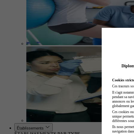
Diplome
Cookies strict
Ces traceurs so
Il s'agit notam
pendant sa navig
annonces ou les 
globalement gara
Ces cookies ou t
unique permetta
différentes sour
Ils nous permet
Établissements
navigation dans
ÉTABLISSEMENTS PAR TYPE