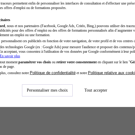
traceurs permettent enfin de personnaliser les interfaces de consultation et d'effectuer une prése
es offres d'emploi ou de formations proposées.
itaires
cord
, nous et nos partenaires (Facebook, Google Ads, Critéo, Bing,) pouvons utiliser des trace
blicités pour des offres d’emploi ou des offres de formations personnalisés afin d’augmenter v
dement un emploi ou une formation.
personnalisent ces publicités en fonction de votre navigation, de votre profil et de vos centres d
des technologies Google (ex : Google Ads) pour mesurer l'audience et proposer des contenus/pu
En acceptant, vous consentez à l'utilisation de vos données par Google conformément à leur poli
En savoir plus
 tout moment
paramétrer vos choix
ou
retirer votre consentement
en cliquant sur le lien "
Gér
as de page.
Politique de confidentialité
Politique relative aux cook
plus, consultez notre
et notre
Personnaliser mes choix
Tout accepter