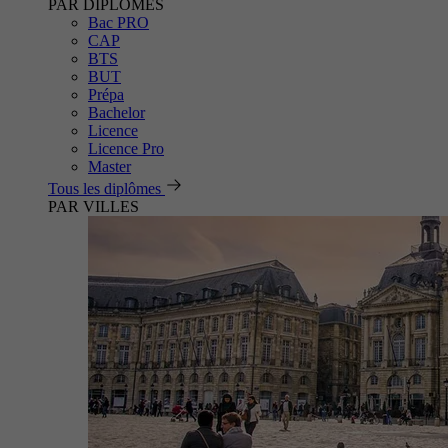
PAR DIPLÔMES
Bac PRO
CAP
BTS
BUT
Prépa
Bachelor
Licence
Licence Pro
Master
Tous les diplômes
PAR VILLES