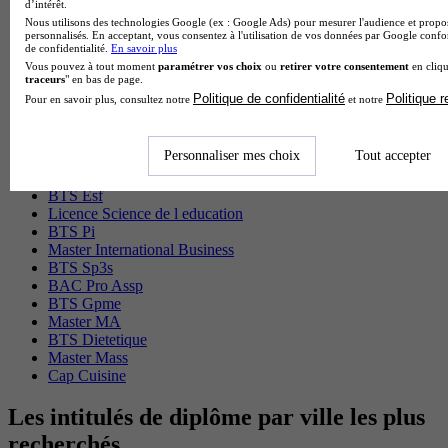
d’intérêt.
Nous utilisons des technologies Google (ex : Google Ads) pour mesurer l'audience et propos
Master Marketing Digital
personnalisés. En acceptant, vous consentez à l'utilisation de vos données par Google conf
de confidentialité.
En savoir plus
BTS Ndrc
Vous pouvez à tout moment
paramétrer vos choix
ou
retirer votre consentement
en cliqu
BTS Mco
traceurs
" en bas de page.
Master Data science
Politique de confidentialité
Politique 
Pour en savoir plus, consultez notre
et notre
Master Meef
MBA International Business
BTS Sam
Personnaliser mes choix
Tout accepter
BTS Sio
BTS Communication
BTS Esf
Licence Science de l education
BTS Pi
Master International Business
BTS Sp3s
BAC Pro Assp
BTS Gpme
Master MA
BTS Dietetique
Master Mass
Cap Cuisine
Les intitulés de diplôme par ville les plus
recherchés