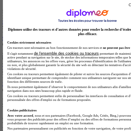
C
École partenaire
ISC Orléans
Bachelor 2 - Sport & Communication
5.0
Diplomeo utilise des traceurs et d’autres données pour rendre la recherche d’école
plus efficace.
5 avis
Cookies strictement nécessaires
Orléans 45000
Ces traceurs sont nécessaires au bon fonctionnement de nos services et
ne peuvent pas être 
Je m’informe gratuitement
de l'ensemble des cookies ou traceurs
Il s'agit notamment
permettant de maintenir 
active pendant sa navigation sur le site, de stocker des informations temporaires telles que l
utilisateurs, les annonces ou les offres vues, gérer les processus d'identification de l'utilisateu
Jump
ou non, et plus globalement garantir la sécurité du site web en détectant les tentatives d'acc
Titre pro niv. 5 - Négociateur Technico-Commercial Sport
violations de sécurité.
5.0
Ces cookies ou traceurs permettent également de piloter et suivre les sources d'acquisition d
identifiant unique permettant de comprendre comment nos utilisateurs naviguent sur nos site
fonction des différentes sources de trafic.
3 avis
Ils nous permettent également d’observer le comportement de nos utilisateurs afin d'amélior
navigation dans nos sites beaucoup plus rapide et fluide.
Boulogne-Billancourt 92100
Ces cookies ou traceurs permettent enfin de personnaliser les interfaces de consultation et d
Alternance
personnalisée des offres d'emploi ou de formations proposées.
Je m’informe gratuitement
Voir plus de formations similaires
Cookies publicitaires
Avec votre accord
, nous et nos partenaires (Facebook, Google Ads, Critéo, Bing,) pouvons 
Les intitulés de diplôme les plus
vous proposer des publicités pour des offres d’emploi ou des offres de formations personna
probabilités de trouver rapidement un emploi ou une formation.
recherchés
Nos partenaires personnalisent ces publicités en fonction de votre navigation, de votre profi