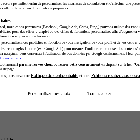
traceurs permettent enfin de personnaliser les interfaces de consultation et d'effectuer une prése
es offres d'emploi ou de formations proposées.
itaires
cord
, nous et nos partenaires (Facebook, Google Ads, Critéo, Bing,) pouvons utiliser des trace
blicités pour des offres d’emploi ou des offres de formations personnalisés afin d’augmenter v
dement un emploi ou une formation.
personnalisent ces publicités en fonction de votre navigation, de votre profil et de vos centres d
des technologies Google (ex : Google Ads) pour mesurer l'audience et proposer des contenus/pu
En acceptant, vous consentez à l'utilisation de vos données par Google conformément à leur poli
En savoir plus
 tout moment
paramétrer vos choix
ou
retirer votre consentement
en cliquant sur le lien "
Gér
as de page.
Politique de confidentialité
Politique relative aux cook
plus, consultez notre
et notre
Personnaliser mes choix
Tout accepter
x Lille