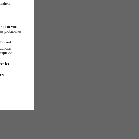
ntation
urs pour vous
os probabilités
’intérêt.
blicités
tique de
er les
ies
.