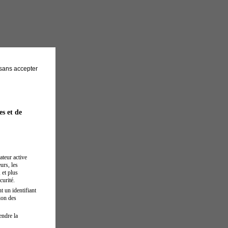
sans accepter
es et de
ateur active
urs, les
 et plus
curité.
t un identifiant
ion des
endre la