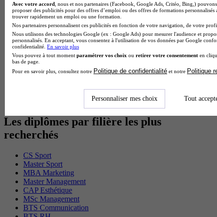
Avec votre accord
, nous et nos partenaires (Facebook, Google Ads, Critéo, Bing,) pouvons 
Cap Fleuriste en alternance
proposer des publicités pour des offres d’emploi ou des offres de formations personnalisés
BTS Sio en alternance
trouver rapidement un emploi ou une formation.
MSc Marketing Digital en alternance
Nos partenaires personnalisent ces publicités en fonction de votre navigation, de votre profil
BTS Gpme en alternance
Nous utilisons des technologies Google (ex : Google Ads) pour mesurer l'audience et propos
Cap Electricien en alternance
personnalisés. En acceptant, vous consentez à l'utilisation de vos données par Google conf
confidentialité.
En savoir plus
BTS Gpn en alternance
Vous pouvez à tout moment
paramétrer vos choix
ou
retirer votre consentement
en cliqu
BTS Domotique en alternance
bas de page.
BAC Pro Agora en alternance
Politique de confidentialité
Politique 
Pour en savoir plus, consultez notre
et notre
BTS Sta en alternance
BTS Iris en alternance
BTS Tpl en alternance
Personnaliser mes choix
Tout accept
BTS Ati en alternance
Les diplômes par filière les plus
recherchés
CS Sport
Master Sport
MBA Marketing
Master Management
CAP Esthétique
MSc Management
BTS Communication
BTS RH