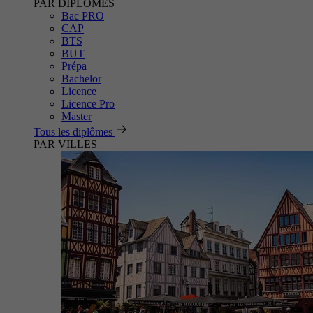
PAR DIPLÔMES
Bac PRO
CAP
BTS
BUT
Prépa
Bachelor
Licence
Licence Pro
Master
Tous les diplômes
PAR VILLES