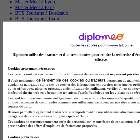
Master Meef à Lyon
Master Meef à Paris
BTS Tourisme à Bordeaux
BTS Tourisme à Lyon
BTS Tourisme à Paris
BTS Tourisme à Toulouse
Licence Psychologie à Lille
Master Informatique à Paris
BTS Communication à Bordeaux
Master Psychologie à Angers
Diplomeo utilise des traceurs et d’autres données pour rendre la recherche d’éco
BTS Communication à Lyon
efficace.
BTS Ndrc à Lyon
Cookies strictement nécessaires
Ces traceurs sont nécessaires au bon fonctionnement de nos services et
ne peuvent pas être 
Les intitulés de diplôme par alternance
de l'ensemble des cookies ou traceurs
Il s'agit notamment
permettant de maintenir 
les plus recherchés
pendant sa navigation sur le site, de stocker des informations temporaires telles que les préf
ou les offres vues, gérer les processus d'identification de l'utilisateur, vérifier s'il est conn
la sécurité du site web en détectant les tentatives d'accès frauduleux ou les violations de sécu
BTS Esf en alternance
Ces cookies ou traceurs permettent également de piloter et suivre les sources d'acquisition d'
unique permettant de comprendre comment nos utilisateurs naviguent sur nos sites et nos ap
BTS Dietetique en alternance
sources de trafic.
BTS Mco en alternance
Ils nous permettent également d’observer le comportement de nos utilisateurs afin d'amélior
BTS Pi en alternance
navigation dans nos sites beaucoup plus rapide et fluide.
BTS Sp3s en alternance
Ces cookies ou traceurs permettent enfin de personnaliser les interfaces de consultation et d
personnalisée des offres d'emploi ou de formations proposées.
Master CCA en alternance
BTS Ndrc en alternance
Cookies publicitaires
BTS Sam en alternance