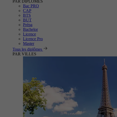
PAR DIPLÔMES
Bac PRO
CAP
BTS
BUT
Prépa
Bachelor
Licence
Licence Pro
Master
Tous les diplômes
PAR VILLES