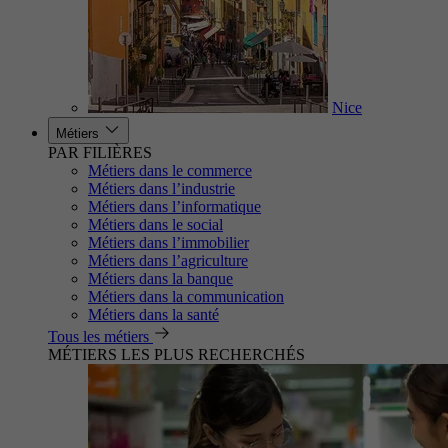
Nice
Métiers
PAR FILIÈRES
Métiers dans le commerce
Métiers dans l’industrie
Métiers dans l’informatique
Métiers dans le social
Métiers dans l’immobilier
Métiers dans l’agriculture
Métiers dans la banque
Métiers dans la communication
Métiers dans la santé
Tous les métiers
MÉTIERS LES PLUS RECHERCHÉS