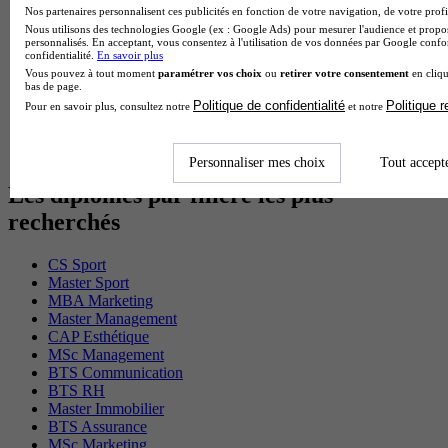
BTS Gpme en alternance
Nos partenaires personnalisent ces publicités en fonction de votre navigation, de votre profil
Cap Electricien en alternance
Nous utilisons des technologies Google (ex : Google Ads) pour mesurer l'audience et propos
personnalisés. En acceptant, vous consentez à l'utilisation de vos données par Google conf
BTS Gpn en alternance
confidentialité.
En savoir plus
BTS Domotique en alternance
Vous pouvez à tout moment
paramétrer vos choix
ou
retirer votre consentement
en cliqu
BAC Pro Agora en alternance
bas de page.
BTS Sta en alternance
Politique de confidentialité
Politique 
Pour en savoir plus, consultez notre
et notre
BTS Iris en alternance
BTS Tpl en alternance
BTS Ati en alternance
Personnaliser mes choix
Tout accept
Les diplômes par filière les plus
recherchés
CS Sport
Master Sport
MBA Marketing
Master Management
CAP Esthétique
MSc Management
BTS Communication
BTS RH
Master Immobilier
BTS Assurance
MSc Marketing