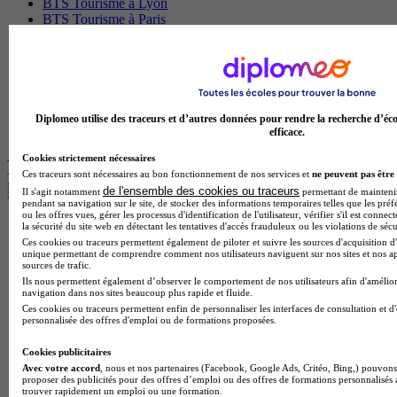
BTS Tourisme à Lyon
BTS Tourisme à Paris
BTS Tourisme à Toulouse
Licence Psychologie à Lille
Master Informatique à Paris
BTS Communication à Bordeaux
Master Psychologie à Angers
BTS Communication à Lyon
Diplomeo utilise des traceurs et d’autres données pour rendre la recherche d’éco
BTS Ndrc à Lyon
efficace.
Cookies strictement nécessaires
Les intitulés de diplôme par alternance
Ces traceurs sont nécessaires au bon fonctionnement de nos services et
ne peuvent pas être 
les plus recherchés
de l'ensemble des cookies ou traceurs
Il s'agit notamment
permettant de maintenir 
pendant sa navigation sur le site, de stocker des informations temporaires telles que les préf
ou les offres vues, gérer les processus d'identification de l'utilisateur, vérifier s'il est conn
la sécurité du site web en détectant les tentatives d'accès frauduleux ou les violations de sécu
BTS Esf en alternance
Ces cookies ou traceurs permettent également de piloter et suivre les sources d'acquisition d'
BTS Dietetique en alternance
unique permettant de comprendre comment nos utilisateurs naviguent sur nos sites et nos ap
BTS Mco en alternance
sources de trafic.
BTS Pi en alternance
Ils nous permettent également d’observer le comportement de nos utilisateurs afin d'amélior
BTS Sp3s en alternance
navigation dans nos sites beaucoup plus rapide et fluide.
Master CCA en alternance
Ces cookies ou traceurs permettent enfin de personnaliser les interfaces de consultation et d
personnalisée des offres d'emploi ou de formations proposées.
BTS Ndrc en alternance
BTS Sam en alternance
Cookies publicitaires
Cap Fleuriste en alternance
Avec votre accord
, nous et nos partenaires (Facebook, Google Ads, Critéo, Bing,) pouvons 
BTS Sio en alternance
proposer des publicités pour des offres d’emploi ou des offres de formations personnalisés
MSc Marketing Digital en alternance
trouver rapidement un emploi ou une formation.