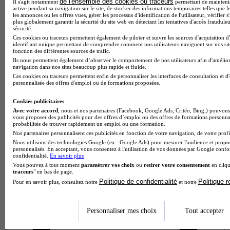
de l'ensemble des cookies ou traceurs
Il s'agit notamment
permettant de maintenir 
active pendant sa navigation sur le site, de stocker des informations temporaires telles que le
les annonces ou les offres vues, gérer les processus d'identification de l'utilisateur, vérifier s
plus globalement garantir la sécurité du site web en détectant les tentatives d'accès fraudule
sécurité.
Ces cookies ou traceurs permettent également de piloter et suivre les sources d'acquisition d
identifiant unique permettant de comprendre comment nos utilisateurs naviguent sur nos site
fonction des différentes sources de trafic.
Ils nous permettent également d’observer le comportement de nos utilisateurs afin d'amélior
navigation dans nos sites beaucoup plus rapide et fluide.
Ces cookies ou traceurs permettent enfin de personnaliser les interfaces de consultation et d
personnalisée des offres d'emploi ou de formations proposées.
Cookies publicitaires
Avec votre accord
, nous et nos partenaires (Facebook, Google Ads, Critéo, Bing,) pouvons 
vous proposer des publicités pour des offres d’emploi ou des offres de formations personna
probabilités de trouver rapidement un emploi ou une formation.
Note de 1 sur 5
Nos partenaires personnalisent ces publicités en fonction de votre navigation, de votre profil
Nous utilisons des technologies Google (ex : Google Ads) pour mesurer l'audience et propos
personnalisés. En acceptant, vous consentez à l'utilisation de vos données par Google conf
confidentialité.
En savoir plus
Vous pouvez à tout moment
paramétrer vos choix
ou
retirer votre consentement
en cliqu
traceurs
" en bas de page.
Politique de confidentialité
Politique 
Pour en savoir plus, consultez notre
et notre
Personnaliser mes choix
Tout accepter