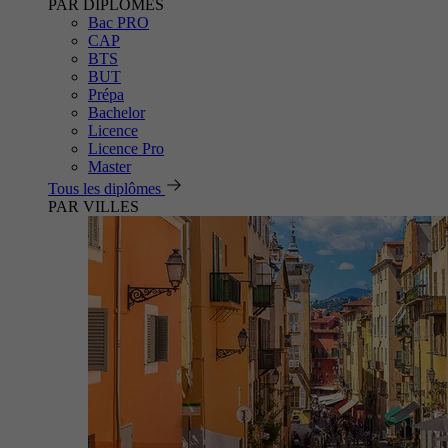
PAR DIPLÔMES
Bac PRO
CAP
BTS
BUT
Prépa
Bachelor
Licence
Licence Pro
Master
Tous les diplômes
PAR VILLES