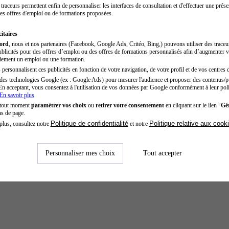
traceurs permettent enfin de personnaliser les interfaces de consultation et d'effectuer une prése
es offres d'emploi ou de formations proposées.
itaires
cord
, nous et nos partenaires (Facebook, Google Ads, Critéo, Bing,) pouvons utiliser des trace
blicités pour des offres d’emploi ou des offres de formations personnalisés afin d’augmenter v
dement un emploi ou une formation.
personnalisent ces publicités en fonction de votre navigation, de votre profil et de vos centres d
des technologies Google (ex : Google Ads) pour mesurer l'audience et proposer des contenus/pu
En acceptant, vous consentez à l'utilisation de vos données par Google conformément à leur poli
En savoir plus
 tout moment
paramétrer vos choix
ou
retirer votre consentement
en cliquant sur le lien "
Gér
as de page.
Politique de confidentialité
Politique relative aux cook
plus, consultez notre
et notre
Personnaliser mes choix
Tout accepter