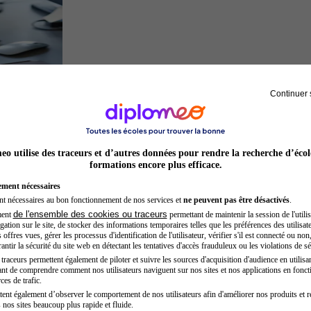
Continuer 
Développeur web
o utilise des traceurs et d’autres données pour rendre la recherche d’écol
formations encore plus efficace.
ement nécessaires
nt nécessaires au bon fonctionnement de nos services et
ne peuvent pas être désactivés
.
de l'ensemble des cookies ou traceurs
ment
permettant de maintenir la session de l'utilis
ation sur le site, de stocker des informations temporaires telles que les préférences des utilisate
offres vues, gérer les processus d'identification de l'utilisateur, vérifier s'il est connecté ou non,
ntir la sécurité du site web en détectant les tentatives d'accès frauduleux ou les violations de sé
raceurs permettent également de piloter et suivre les sources d'acquisition d'audience en utilisan
nt de comprendre comment nos utilisateurs naviguent sur nos sites et nos applications en fonct
Auxiliaire de puériculture
ces de trafic.
tent également d’observer le comportement de nos utilisateurs afin d'améliorer nos produits et r
 nos sites beaucoup plus rapide et fluide.