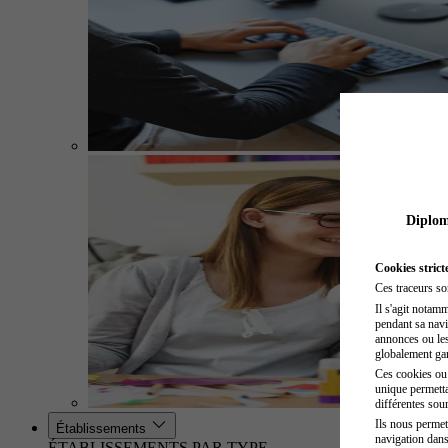
Diplome
Cookies strict
Ces traceurs so
Il s'agit notam
pendant sa navig
annonces ou les 
globalement gara
Ces cookies ou t
unique permetta
différentes sour
Ils nous permet
Établissements
navigation dans
ÉTABLISSEMENTS PAR TYPE