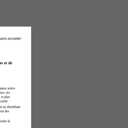
sans accepter
es et de
ateur active
urs, les
 et plus
curité.
t un identifiant
ion des
endre la