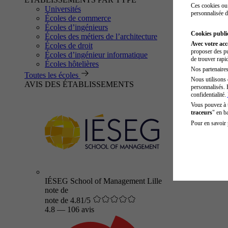
Ces cookies ou 
Universités
personnalisée d
Écoles de commerce
Écoles d’ingénieurs
Cookies public
Écoles des métiers de l’architecture
Avec votre ac
Écoles de droit
proposer des pu
Écoles d’ingénieur informatique
de trouver rapi
Écoles hôtelières
Nos partenaires 
Toutes les écoles
Nous utilisons 
AVIS DES ÉTABLISSEMENTS
personnalisés. 
confidentialité.
Vous pouvez à
traceurs
" en b
Pour en savoir 
IÉSEG School of Management Lille
note de
note de 4.81/5
4.8
—
106 avis