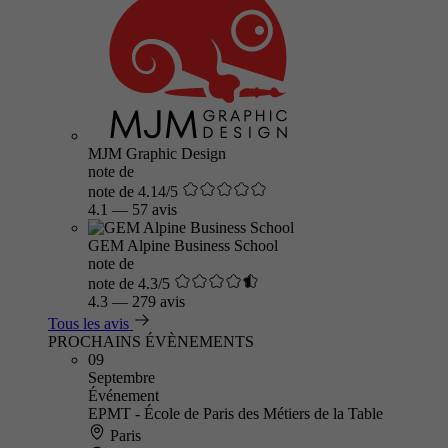
MJM Graphic Design
note de
note de 4.14/5
4.1
—
57 avis
GEM Alpine Business School
note de
note de 4.3/5
4.3
—
279 avis
Tous les avis
PROCHAINS ÉVÈNEMENTS
09
Septembre
Événement
EPMT - École de Paris des Métiers de la Table
Paris