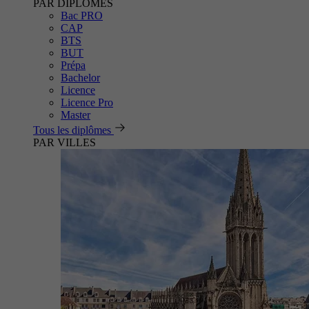
PAR DIPLÔMES
Bac PRO
CAP
BTS
BUT
Prépa
Bachelor
Licence
Licence Pro
Master
Tous les diplômes
PAR VILLES