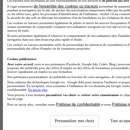
Ces traceurs sont nécessaires au bon fonctionnement de nos services et
ne peuvent pas être 
BTS Esf en alternance
de l'ensemble des cookies ou traceurs
Il s'agit notamment
permettant de maintenir 
BTS Dietetique en alternance
pendant sa navigation sur le site, de stocker des informations temporaires telles que les préf
BTS Mco en alternance
ou les offres vues, gérer les processus d'identification de l'utilisateur, vérifier s'il est conn
BTS Pi en alternance
la sécurité du site web en détectant les tentatives d'accès frauduleux ou les violations de sécu
BTS Sp3s en alternance
Ces cookies ou traceurs permettent également de piloter et suivre les sources d'acquisition d'
unique permettant de comprendre comment nos utilisateurs naviguent sur nos sites et nos ap
Master CCA en alternance
sources de trafic.
BTS Ndrc en alternance
Ils nous permettent également d’observer le comportement de nos utilisateurs afin d'amélior
BTS Sam en alternance
navigation dans nos sites beaucoup plus rapide et fluide.
Cap Fleuriste en alternance
Ces cookies ou traceurs permettent enfin de personnaliser les interfaces de consultation et d
personnalisée des offres d'emploi ou de formations proposées.
BTS Sio en alternance
MSc Marketing Digital en alternance
Cookies publicitaires
BTS Gpme en alternance
Avec votre accord
, nous et nos partenaires (Facebook, Google Ads, Critéo, Bing,) pouvons 
Cap Electricien en alternance
proposer des publicités pour des offres d’emploi ou des offres de formations personnalisés
BTS Gpn en alternance
trouver rapidement un emploi ou une formation.
BTS Domotique en alternance
Nos partenaires personnalisent ces publicités en fonction de votre navigation, de votre profil
BAC Pro Agora en alternance
Nous utilisons des technologies Google (ex : Google Ads) pour mesurer l'audience et propos
BTS Sta en alternance
personnalisés. En acceptant, vous consentez à l'utilisation de vos données par Google conf
confidentialité.
En savoir plus
BTS Iris en alternance
Vous pouvez à tout moment
paramétrer vos choix
ou
retirer votre consentement
en cliqu
BTS Tpl en alternance
bas de page.
BTS Ati en alternance
Politique de confidentialité
Politique 
Pour en savoir plus, consultez notre
et notre
Les diplômes par filière les plus
recherchés
Personnaliser mes choix
Tout accept