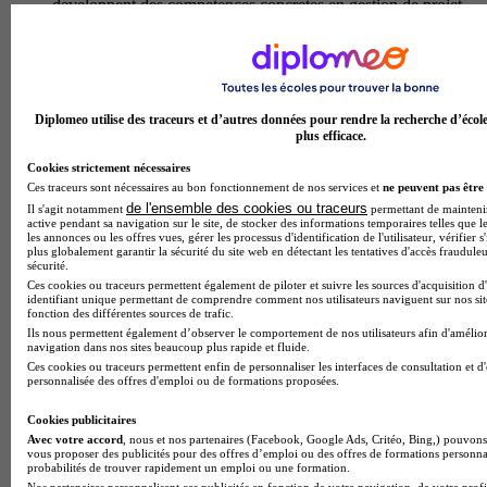
developpent des competences concretes en gestion de projet
evenementiel, creation d'identite de marque, negociation
commerciale, et animation de communautes. cette formation
prepare a devenir charge de communication, chef de projet
evenementiel, responsable marketing, brand manager ou
community manager, des metiers au cœur de la valorisation
Diplomeo utilise des traceurs et d’autres données pour rendre la recherche d’écol
des entreprises et organisations. l'approche pedagogique allie
plus efficace.
theorie, mises en situation professionnelles et projets reels
pour une insertion rapide sur le marche du travail.
Cookies strictement nécessaires
Temps plein
Ces traceurs sont nécessaires au bon fonctionnement de nos services et
ne peuvent pas être 
En présentiel
de l'ensemble des cookies ou traceurs
Il s'agit notamment
permettant de maintenir 
active pendant sa navigation sur le site, de stocker des informations temporaires telles que le
les annonces ou les offres vues, gérer les processus d'identification de l'utilisateur, vérifier s
Diplôme Universitaire - DU assistance à la
plus globalement garantir la sécurité du site web en détectant les tentatives d'accès fraudule
conception numérique et à la réalisation
sécurité.
Ces cookies ou traceurs permettent également de piloter et suivre les sources d'acquisition d
d'objets 3D
identifiant unique permettant de comprendre comment nos utilisateurs naviguent sur nos site
fonction des différentes sources de trafic.
Le du assistance a la conception numerique et a la realisation
Ils nous permettent également d’observer le comportement de nos utilisateurs afin d'amélior
navigation dans nos sites beaucoup plus rapide et fluide.
d'objets 3d propose par l'iut de corse forme aux techniques de
Ces cookies ou traceurs permettent enfin de personnaliser les interfaces de consultation et d
modelisation et de fabrication additive dans un environnement
personnalisée des offres d'emploi ou de formations proposées.
professionnel innovant. au programme : maitrise des logiciels
de conception assistee par ordinateur (cao), apprentissage des
Cookies publicitaires
technologies d'impression 3d et de numerisation, gestion de
Avec votre accord
, nous et nos partenaires (Facebook, Google Ads, Critéo, Bing,) pouvons 
projets de prototypage et optimisation des fichiers pour la
vous proposer des publicités pour des offres d’emploi ou des offres de formations personna
production. les etudiants developpent des competences
probabilités de trouver rapidement un emploi ou une formation.