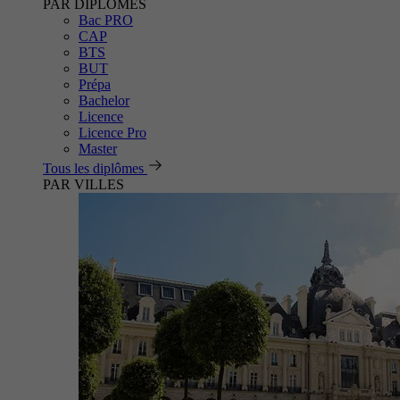
PAR DIPLÔMES
Bac PRO
CAP
BTS
BUT
Prépa
Bachelor
Licence
Licence Pro
Master
Tous les diplômes
PAR VILLES