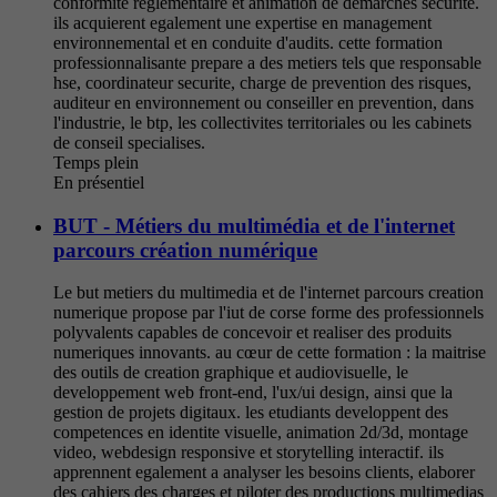
conformite reglementaire et animation de demarches securite.
ils acquierent egalement une expertise en management
environnemental et en conduite d'audits. cette formation
professionnalisante prepare a des metiers tels que responsable
hse, coordinateur securite, charge de prevention des risques,
auditeur en environnement ou conseiller en prevention, dans
l'industrie, le btp, les collectivites territoriales ou les cabinets
de conseil specialises.
Temps plein
En présentiel
BUT - Métiers du multimédia et de l'internet
parcours création numérique
Le but metiers du multimedia et de l'internet parcours creation
numerique propose par l'iut de corse forme des professionnels
polyvalents capables de concevoir et realiser des produits
numeriques innovants. au cœur de cette formation : la maitrise
des outils de creation graphique et audiovisuelle, le
developpement web front-end, l'ux/ui design, ainsi que la
gestion de projets digitaux. les etudiants developpent des
competences en identite visuelle, animation 2d/3d, montage
video, webdesign responsive et storytelling interactif. ils
apprennent egalement a analyser les besoins clients, elaborer
des cahiers des charges et piloter des productions multimedias