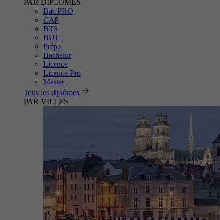
PAR DIPLÔMES
Bac PRO
CAP
BTS
BUT
Prépa
Bachelor
Licence
Licence Pro
Master
Tous les diplômes
PAR VILLES