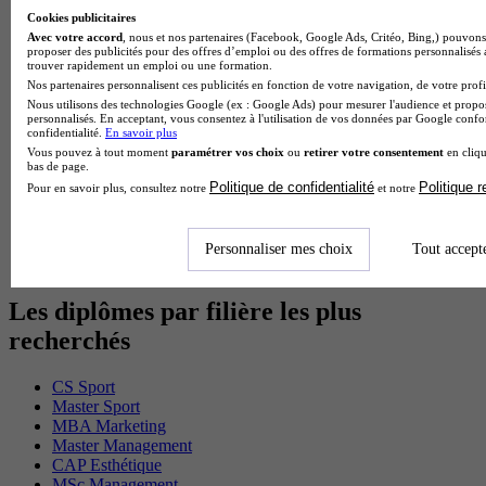
BTS Ndrc en alternance
Cookies publicitaires
BTS Sam en alternance
Avec votre accord
, nous et nos partenaires (Facebook, Google Ads, Critéo, Bing,) pouvons 
Cap Fleuriste en alternance
proposer des publicités pour des offres d’emploi ou des offres de formations personnalisés
trouver rapidement un emploi ou une formation.
BTS Sio en alternance
Nos partenaires personnalisent ces publicités en fonction de votre navigation, de votre profil
MSc Marketing Digital en alternance
Nous utilisons des technologies Google (ex : Google Ads) pour mesurer l'audience et propos
BTS Gpme en alternance
personnalisés. En acceptant, vous consentez à l'utilisation de vos données par Google conf
Cap Electricien en alternance
confidentialité.
En savoir plus
BTS Gpn en alternance
Vous pouvez à tout moment
paramétrer vos choix
ou
retirer votre consentement
en cliqu
BTS Domotique en alternance
bas de page.
BAC Pro Agora en alternance
Politique de confidentialité
Politique 
Pour en savoir plus, consultez notre
et notre
BTS Sta en alternance
BTS Iris en alternance
BTS Tpl en alternance
Personnaliser mes choix
Tout accept
BTS Ati en alternance
Les diplômes par filière les plus
recherchés
CS Sport
Master Sport
MBA Marketing
Master Management
CAP Esthétique
MSc Management