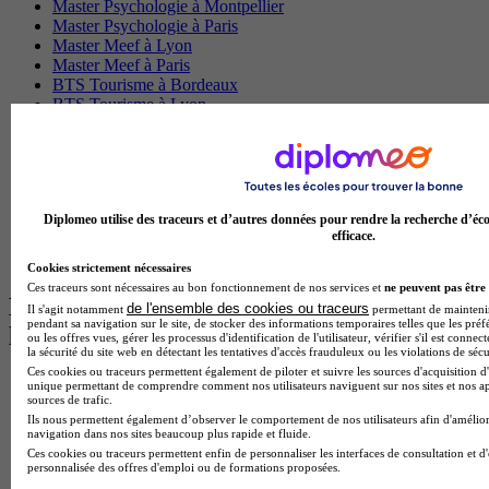
Master Psychologie à Montpellier
Master Psychologie à Paris
Master Meef à Lyon
Master Meef à Paris
BTS Tourisme à Bordeaux
BTS Tourisme à Lyon
BTS Tourisme à Paris
BTS Tourisme à Toulouse
Licence Psychologie à Lille
Master Informatique à Paris
BTS Communication à Bordeaux
Diplomeo utilise des traceurs et d’autres données pour rendre la recherche d’éco
Master Psychologie à Angers
efficace.
BTS Communication à Lyon
BTS Ndrc à Lyon
Cookies strictement nécessaires
Ces traceurs sont nécessaires au bon fonctionnement de nos services et
ne peuvent pas être 
Les intitulés de diplôme par alternance
de l'ensemble des cookies ou traceurs
Il s'agit notamment
permettant de maintenir 
pendant sa navigation sur le site, de stocker des informations temporaires telles que les préf
les plus recherchés
ou les offres vues, gérer les processus d'identification de l'utilisateur, vérifier s'il est conn
la sécurité du site web en détectant les tentatives d'accès frauduleux ou les violations de sécu
Ces cookies ou traceurs permettent également de piloter et suivre les sources d'acquisition d'
BTS Esf en alternance
unique permettant de comprendre comment nos utilisateurs naviguent sur nos sites et nos ap
sources de trafic.
BTS Dietetique en alternance
Ils nous permettent également d’observer le comportement de nos utilisateurs afin d'amélior
BTS Mco en alternance
navigation dans nos sites beaucoup plus rapide et fluide.
BTS Pi en alternance
Ces cookies ou traceurs permettent enfin de personnaliser les interfaces de consultation et d
BTS Sp3s en alternance
personnalisée des offres d'emploi ou de formations proposées.
Master CCA en alternance