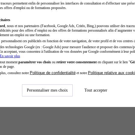
traceurs permettent enfin de personnaliser les interfaces de consultation et d'effectuer une prése
es offres d'emploi ou de formations proposées.
itaires
cord
, nous et nos partenaires (Facebook, Google Ads, Critéo, Bing,) pouvons utiliser des trace
blicités pour des offres d’emploi ou des offres de formations personnalisés afin d’augmenter v
dement un emploi ou une formation.
personnalisent ces publicités en fonction de votre navigation, de votre profil et de vos centres d
des technologies Google (ex : Google Ads) pour mesurer l'audience et proposer des contenus/pu
En acceptant, vous consentez à l'utilisation de vos données par Google conformément à leur poli
En savoir plus
 tout moment
paramétrer vos choix
ou
retirer votre consentement
en cliquant sur le lien "
Gér
as de page.
Politique de confidentialité
Politique relative aux cook
plus, consultez notre
et notre
Personnaliser mes choix
Tout accepter