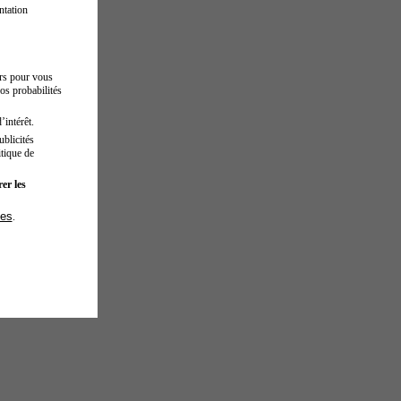
ntation
urs pour vous
os probabilités
’intérêt.
blicités
tique de
er les
ies
.