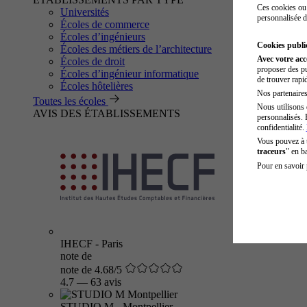
Ces cookies ou 
Universités
personnalisée d
Écoles de commerce
Écoles d’ingénieurs
Cookies public
Écoles des métiers de l’architecture
Avec votre ac
Écoles de droit
proposer des pu
Écoles d’ingénieur informatique
de trouver rapi
Écoles hôtelières
Nos partenaires 
Toutes les écoles
Nous utilisons 
AVIS DES ÉTABLISSEMENTS
personnalisés. 
confidentialité.
Vous pouvez à
traceurs
" en b
Pour en savoir 
IHECF - Paris
note de
note de 4.68/5
4.7
—
63 avis
STUDIO M - Montpellier