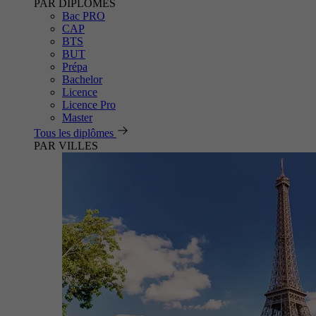
PAR DIPLÔMES
Bac PRO
CAP
BTS
BUT
Prépa
Bachelor
Licence
Licence Pro
Master
Tous les diplômes
PAR VILLES