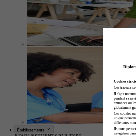
Diplome
Cookies strict
Ces traceurs so
Il s'agit notam
pendant sa navig
annonces ou les 
globalement gara
Ces cookies ou t
unique permetta
différentes sour
Ils nous permet
Établissements
navigation dans
ÉTABLISSEMENTS PAR TYPE