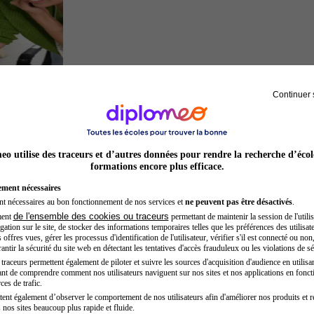
Continuer 
Entrepreneur
o utilise des traceurs et d’autres données pour rendre la recherche d’écol
formations encore plus efficace.
ement nécessaires
nt nécessaires au bon fonctionnement de nos services et
ne peuvent pas être désactivés
.
de l'ensemble des cookies ou traceurs
ment
permettant de maintenir la session de l'utilis
ation sur le site, de stocker des informations temporaires telles que les préférences des utilisate
offres vues, gérer les processus d'identification de l'utilisateur, vérifier s'il est connecté ou non,
ntir la sécurité du site web en détectant les tentatives d'accès frauduleux ou les violations de sé
raceurs permettent également de piloter et suivre les sources d'acquisition d'audience en utilisan
nt de comprendre comment nos utilisateurs naviguent sur nos sites et nos applications en fonct
Secrétaire médicale
ces de trafic.
tent également d’observer le comportement de nos utilisateurs afin d'améliorer nos produits et r
 nos sites beaucoup plus rapide et fluide.