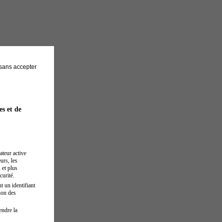
sans accepter
es et de
ateur active
urs, les
 et plus
curité.
t un identifiant
ion des
endre la