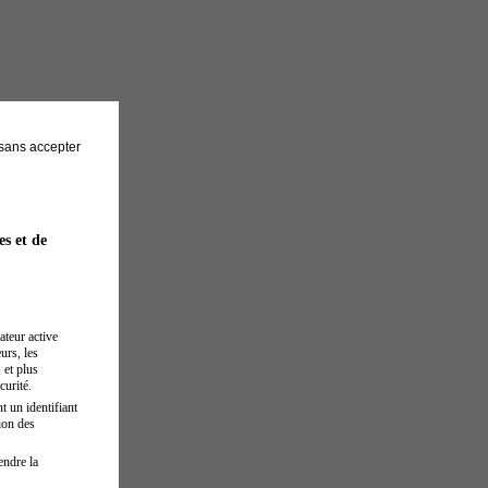
sans accepter
es et de
ateur active
urs, les
 et plus
curité.
t un identifiant
ion des
endre la