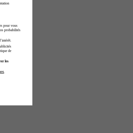
ntation
urs pour vous
os probabilités
’intérêt.
blicités
tique de
er les
ies
.