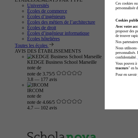
Ces cookies ou 
Universités
personnalisée d
Écoles de commerce
Écoles d’ingénieurs
Cookies public
Écoles des métiers de l’architecture
Avec votre ac
Écoles de droit
proposer des pu
Écoles d’ingénieur informatique
de trouver rapi
Écoles hôtelières
Nos partenaires 
Toutes les écoles
Nous utilisons 
AVIS DES ÉTABLISSEMENTS
personnalisés. 
confidentialité.
KEDGE Business School Marseille
Vous pouvez à
note de
traceurs
" en b
note de 3.75/5
Pour en savoir 
3.8
—
177 avis
IRCOM
note de
note de 4.66/5
4.7
—
102 avis