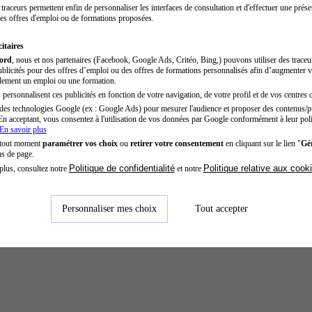
traceurs permettent enfin de personnaliser les interfaces de consultation et d'effectuer une prése
es offres d'emploi ou de formations proposées.
itaires
cord
, nous et nos partenaires (Facebook, Google Ads, Critéo, Bing,) pouvons utiliser des trace
blicités pour des offres d’emploi ou des offres de formations personnalisés afin d’augmenter v
dement un emploi ou une formation.
personnalisent ces publicités en fonction de votre navigation, de votre profil et de vos centres d
des technologies Google (ex : Google Ads) pour mesurer l'audience et proposer des contenus/pu
En acceptant, vous consentez à l'utilisation de vos données par Google conformément à leur poli
En savoir plus
 tout moment
paramétrer vos choix
ou
retirer votre consentement
en cliquant sur le lien "
Gér
as de page.
Politique de confidentialité
Politique relative aux cook
plus, consultez notre
et notre
Personnaliser mes choix
Tout accepter