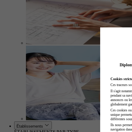
Diplome
Cookies strict
Ces traceurs so
Il s'agit notam
pendant sa navig
annonces ou les 
globalement gara
Ces cookies ou t
unique permetta
différentes sour
Ils nous permet
Établissements
navigation dans
ÉTABLISSEMENTS PAR TYPE