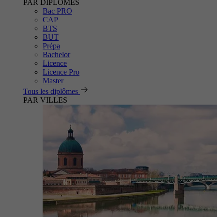
PAR DIPLÔMES
Bac PRO
CAP
BTS
BUT
Prépa
Bachelor
Licence
Licence Pro
Master
Tous les diplômes
PAR VILLES