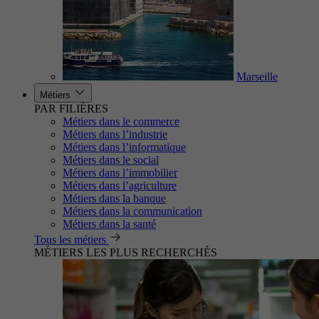
Marseille
Métiers
PAR FILIÈRES
Métiers dans le commerce
Métiers dans l’industrie
Métiers dans l’informatique
Métiers dans le social
Métiers dans l’immobilier
Métiers dans l’agriculture
Métiers dans la banque
Métiers dans la communication
Métiers dans la santé
Tous les métiers
MÉTIERS LES PLUS RECHERCHÉS