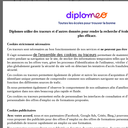
Le but techniques de commercialisation parcours business
developpement et management de la relation client propose
par l'iut de lens forme des professionnels polyvalents capables
de piloter le developpement commercial d'une entreprise tout
en assurant une gestion optimale de la relation client. au
programme : strategies de prospection et de negociation
Diplomeo utilise des traceurs et d’autres données pour rendre la recherche d’écol
commerciale, techniques de vente btob et btoc, marketing
plus efficace.
digital, gestion de la relation client omnicanale, analyse de
donnees commerciales et pilotage de la performance. les
Cookies strictement nécessaires
etudiants developpent des competences operationnelles en
Ces traceurs sont nécessaires au bon fonctionnement de nos services et
ne peuvent pas être 
elaboration de plans d'actions commerciales, animation
de l'ensemble des cookies ou traceurs
Il s'agit notamment
permettant de maintenir 
d'equipes, utilisation des outils crm et gestion de projets
active pendant sa navigation sur le site, de stocker des informations temporaires telles que le
les annonces ou les offres vues, gérer les processus d'identification de l'utilisateur, vérifier s
collaboratifs. a l'issue de la formation, les diplomes peuvent
plus globalement garantir la sécurité du site web en détectant les tentatives d'accès fraudule
acceder a des postes de charge de developpement commercial,
sécurité.
business developer, responsable de la relation client, chef de
Ces cookies ou traceurs permettent également de piloter et suivre les sources d'acquisition d
secteur ou encore account manager, dans des secteurs varies
identifiant unique permettant de comprendre comment nos utilisateurs naviguent sur nos site
fonction des différentes sources de trafic.
alliant expertise commerciale et management relationnel.
Ils nous permettent également d’observer le comportement de nos utilisateurs afin d'amélior
Temps plein
navigation dans nos sites beaucoup plus rapide et fluide.
En présentiel
Ces cookies ou traceurs permettent enfin de personnaliser les interfaces de consultation et d
personnalisée des offres d'emploi ou de formations proposées.
BUT - Techniques de commercialisation
Cookies publicitaires
parcours marketing digital, e-business et
Avec votre accord
, nous et nos partenaires (Facebook, Google Ads, Critéo, Bing,) pouvons 
entrepreneuriat
vous proposer des publicités pour des offres d’emploi ou des offres de formations personna
probabilités de trouver rapidement un emploi ou une formation.