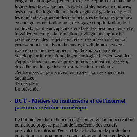
programmation (java, python, c++), conception d'architectures
logicielles, developpement web et mobile, bases de donnees,
tests et qualite logicielle, methodes agiles et gestion de projet.
les etudiants acquierent des competences techniques pointues
en codage, modelisation uml, debogage et optimisation, tout
en developpant leur capacite a analyser les besoins clients et a
travailler en equipe. la formation privilegie une approche
pratique avec des projets concrets et des mises en situation
professionnelle. a l'issue du cursus, les diplomes peuvent
exercer comme developpeur d'applications, concepteur-
developpeur informatique, ingenieur logiciel, testeur-valideur
d'applications ou chef de projet junior. ils integrent des esn,
des editeurs de logiciels, des services informatiques
d'entreprises ou poursuivent en master pour se specialiser
davantage.
Temps plein
En présentiel
BUT - Métiers du multimédia et de l'internet
parcours création numérique
Le but metiers du multimedia et de l'internet parcours creation
numerique propose par l'iut de lens forme des creatifs
polyvalents maitrisant l'ensemble de la chaine de production
numerique. au programme : conception graphique et design