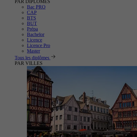
PAR DIPLÔMES
Bac PRO
CAP
BTS
BUT
Prépa
Bachelor
Licence
Licence Pro
Master
Tous les diplômes
PAR VILLES