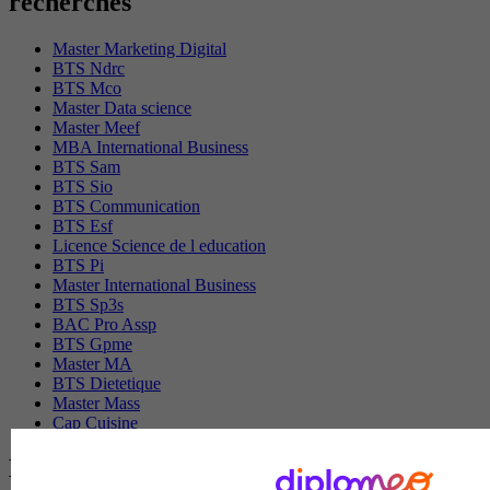
recherchés
Master Marketing Digital
BTS Ndrc
BTS Mco
Master Data science
Master Meef
MBA International Business
BTS Sam
BTS Sio
BTS Communication
BTS Esf
Licence Science de l education
BTS Pi
Master International Business
BTS Sp3s
BAC Pro Assp
BTS Gpme
Master MA
BTS Dietetique
Master Mass
Cap Cuisine
Les intitulés de diplôme par ville les plus