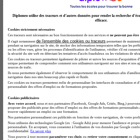
recherchés
Master Meef à Lille
Diplomeo utilise des traceurs et d’autres données pour rendre la recherche d’éco
efficace.
Prépa Medecine à Paris
Licence Psychologie à Paris
Cookies strictement nécessaires
Master Psychologie à Lyon
Ces traceurs sont nécessaires au bon fonctionnement de nos services et
ne peuvent pas être 
Licence Psychologie à Toulouse
de l'ensemble des cookies ou traceurs
Il s'agit notamment
permettant de maintenir 
Master Psychologie à Lille
pendant sa navigation sur le site, de stocker des informations temporaires telles que les préf
Master Psychologie à Montpellier
ou les offres vues, gérer les processus d'identification de l'utilisateur, vérifier s'il est conn
la sécurité du site web en détectant les tentatives d'accès frauduleux ou les violations de sécu
Master Psychologie à Paris
Ces cookies ou traceurs permettent également de piloter et suivre les sources d'acquisition d'
Master Meef à Lyon
unique permettant de comprendre comment nos utilisateurs naviguent sur nos sites et nos ap
Master Meef à Paris
sources de trafic.
BTS Tourisme à Bordeaux
Ils nous permettent également d’observer le comportement de nos utilisateurs afin d'amélior
BTS Tourisme à Lyon
navigation dans nos sites beaucoup plus rapide et fluide.
BTS Tourisme à Paris
Ces cookies ou traceurs permettent enfin de personnaliser les interfaces de consultation et d
personnalisée des offres d'emploi ou de formations proposées.
BTS Tourisme à Toulouse
Licence Psychologie à Lille
Cookies publicitaires
Master Informatique à Paris
Avec votre accord
, nous et nos partenaires (Facebook, Google Ads, Critéo, Bing,) pouvons 
BTS Communication à Bordeaux
proposer des publicités pour des offres d’emploi ou des offres de formations personnalisés
Master Psychologie à Angers
trouver rapidement un emploi ou une formation.
BTS Communication à Lyon
Nos partenaires personnalisent ces publicités en fonction de votre navigation, de votre profil
BTS Ndrc à Lyon
Nous utilisons des technologies Google (ex : Google Ads) pour mesurer l'audience et propos
personnalisés. En acceptant, vous consentez à l'utilisation de vos données par Google conf
confidentialité.
En savoir plus
Les intitulés de diplôme par alternance
Vous pouvez à tout moment
paramétrer vos choix
ou
retirer votre consentement
en cliqu