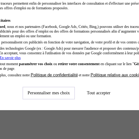
traceurs permettent enfin de personnaliser les interfaces de consultation et d'effectuer une prése
es offres d'emploi ou de formations proposées.
itaires
cord
, nous et nos partenaires (Facebook, Google Ads, Critéo, Bing,) pouvons utiliser des trace
blicités pour des offres d’emploi ou des offres de formations personnalisés afin d’augmenter v
dement un emploi ou une formation.
personnalisent ces publicités en fonction de votre navigation, de votre profil et de vos centres d
des technologies Google (ex : Google Ads) pour mesurer l'audience et proposer des contenus/pu
En acceptant, vous consentez à l'utilisation de vos données par Google conformément à leur poli
En savoir plus
 tout moment
paramétrer vos choix
ou
retirer votre consentement
en cliquant sur le lien "
Gér
as de page.
Politique de confidentialité
Politique relative aux cook
plus, consultez notre
et notre
Personnaliser mes choix
Tout accepter