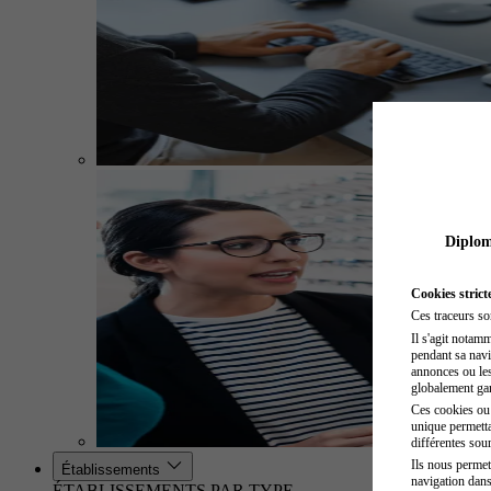
Diplome
Cookies strict
Ces traceurs so
Il s'agit notam
pendant sa navig
annonces ou les 
globalement gara
Ces cookies ou t
unique permetta
différentes sour
Ils nous permet
Établissements
navigation dans
ÉTABLISSEMENTS PAR TYPE