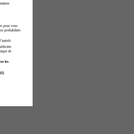
ntation
urs pour vous
os probabilités
’intérêt.
blicités
tique de
er les
ies
.