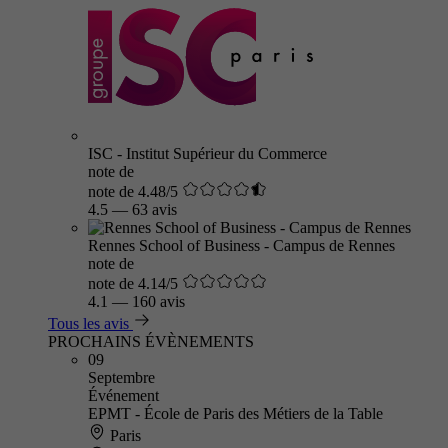
ISC - Institut Supérieur du Commerce
note de
note de 4.48/5
4.5
—
63 avis
Rennes School of Business - Campus de Rennes
note de
note de 4.14/5
4.1
—
160 avis
Tous les avis
PROCHAINS ÉVÈNEMENTS
09
Septembre
Événement
EPMT - École de Paris des Métiers de la Table
Paris