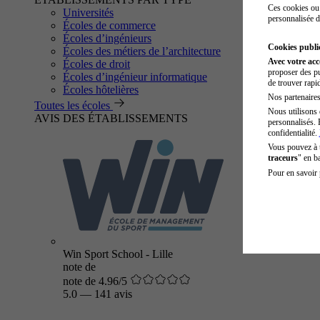
Ces cookies ou 
Universités
personnalisée d
Écoles de commerce
Écoles d’ingénieurs
Cookies public
Écoles des métiers de l’architecture
Avec votre ac
Écoles de droit
proposer des pu
Écoles d’ingénieur informatique
de trouver rapi
Écoles hôtelières
Nos partenaires 
Toutes les écoles
Nous utilisons 
AVIS DES ÉTABLISSEMENTS
personnalisés. 
confidentialité.
Vous pouvez à
traceurs
" en b
Pour en savoir 
Win Sport School - Lille
note de
note de 4.96/5
5.0
—
141 avis