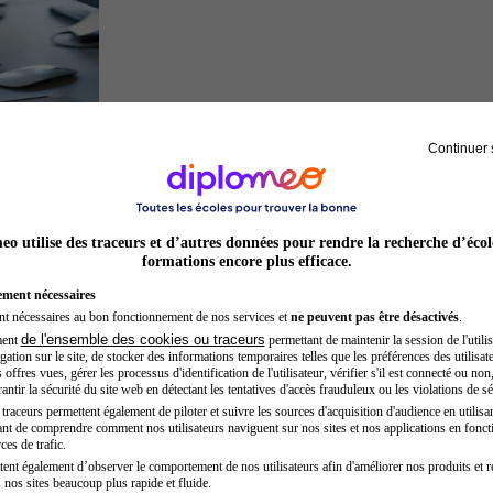
Continuer 
Développeur web
o utilise des traceurs et d’autres données pour rendre la recherche d’écol
formations encore plus efficace.
ement nécessaires
nt nécessaires au bon fonctionnement de nos services et
ne peuvent pas être désactivés
.
de l'ensemble des cookies ou traceurs
ment
permettant de maintenir la session de l'utilis
ation sur le site, de stocker des informations temporaires telles que les préférences des utilisate
offres vues, gérer les processus d'identification de l'utilisateur, vérifier s'il est connecté ou non,
ntir la sécurité du site web en détectant les tentatives d'accès frauduleux ou les violations de sé
raceurs permettent également de piloter et suivre les sources d'acquisition d'audience en utilisan
nt de comprendre comment nos utilisateurs naviguent sur nos sites et nos applications en fonct
Opticien
ces de trafic.
tent également d’observer le comportement de nos utilisateurs afin d'améliorer nos produits et r
 nos sites beaucoup plus rapide et fluide.