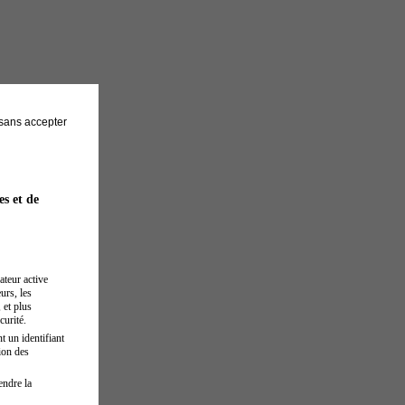
sans accepter
es et de
ateur active
urs, les
 et plus
curité.
t un identifiant
ion des
endre la