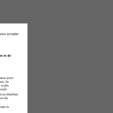
sans accepter
es et de
ateur active
urs, les
 et plus
curité.
t un identifiant
ion des
endre la