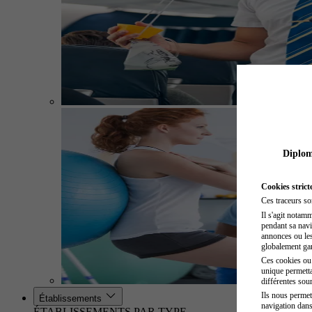
Diplome
Cookies strict
Ces traceurs so
Il s'agit notam
pendant sa navig
annonces ou les 
globalement gara
Ces cookies ou t
unique permetta
différentes sour
Ils nous permet
Établissements
navigation dans
ÉTABLISSEMENTS PAR TYPE