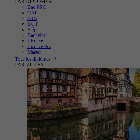
PAR DIPLÔMES
Bac PRO
CAP
BTS
BUT
Prépa
Bachelor
Licence
Licence Pro
Master
Tous les diplômes
PAR VILLES