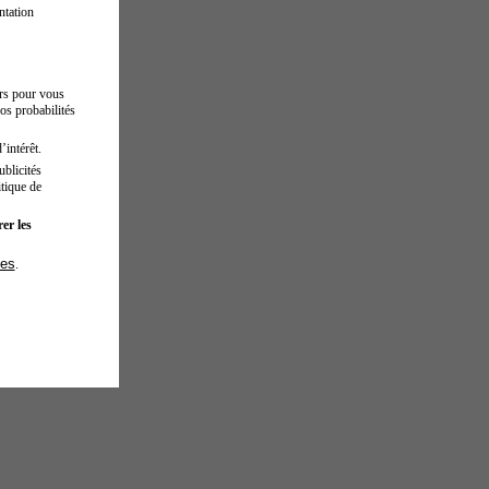
ntation
urs pour vous
os probabilités
’intérêt.
blicités
tique de
er les
ies
.