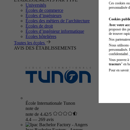
Ces cookies ou 
Universités
personnalisée d
Écoles de commerce
Écoles d’ingénieurs
Cookies public
Écoles des métiers de l’architecture
Avec votre ac
Écoles de droit
proposer des pu
Écoles d’ingénieur informatique
de trouver rapi
Écoles hôtelières
Nos partenaires 
Toutes les écoles
Nous utilisons 
AVIS DES ÉTABLISSEMENTS
personnalisés. 
confidentialité.
Vous pouvez à
traceurs
" en b
Pour en savoir 
École Internationale Tunon
note de
note de 4.42/5
4.4
—
269 avis
Ipac Bachelor Factory - Angers