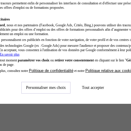
traceurs permettent enfin de personnaliser les interfaces de consultation et d'effectuer une prése
es offres d'emploi ou de formations proposées.
itaires
cord
, nous et nos partenaires (Facebook, Google Ads, Critéo, Bing,) pouvons utiliser des trace
blicités pour des offres d’emploi ou des offres de formations personnalisés afin d’augmenter v
dement un emploi ou une formation.
personnalisent ces publicités en fonction de votre navigation, de votre profil et de vos centres d
des technologies Google (ex : Google Ads) pour mesurer l'audience et proposer des contenus/pu
En acceptant, vous consentez à l'utilisation de vos données par Google conformément à leur poli
En savoir plus
 tout moment
paramétrer vos choix
ou
retirer votre consentement
en cliquant sur le lien "
Gér
as de page.
Politique de confidentialité
Politique relative aux cook
plus, consultez notre
et notre
Personnaliser mes choix
Tout accepter