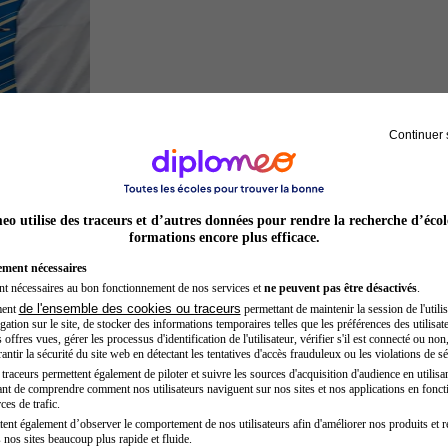
Continuer 
Hôtesse de l'air steward
o utilise des traceurs et d’autres données pour rendre la recherche d’écol
formations encore plus efficace.
ement nécessaires
nt nécessaires au bon fonctionnement de nos services et
ne peuvent pas être désactivés
.
de l'ensemble des cookies ou traceurs
ment
permettant de maintenir la session de l'utilis
ation sur le site, de stocker des informations temporaires telles que les préférences des utilisate
offres vues, gérer les processus d'identification de l'utilisateur, vérifier s'il est connecté ou non,
ntir la sécurité du site web en détectant les tentatives d'accès frauduleux ou les violations de sé
raceurs permettent également de piloter et suivre les sources d'acquisition d'audience en utilisan
nt de comprendre comment nos utilisateurs naviguent sur nos sites et nos applications en fonct
Kinésithérapeute sportif
ces de trafic.
tent également d’observer le comportement de nos utilisateurs afin d'améliorer nos produits et r
 nos sites beaucoup plus rapide et fluide.