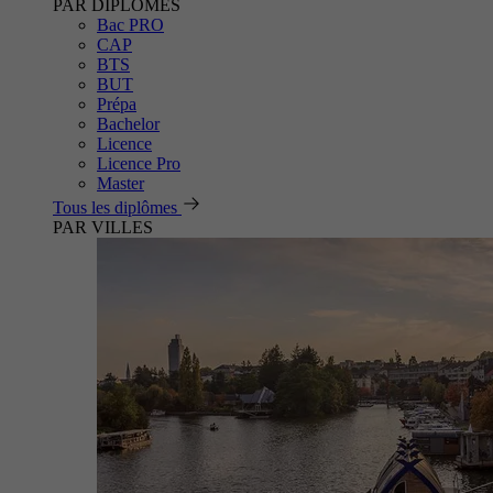
PAR DIPLÔMES
Bac PRO
CAP
BTS
BUT
Prépa
Bachelor
Licence
Licence Pro
Master
Tous les diplômes
PAR VILLES