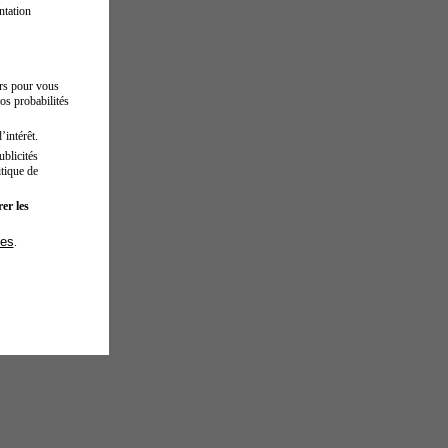
ntation
urs pour vous
os probabilités
’intérêt.
blicités
tique de
er les
ies
.