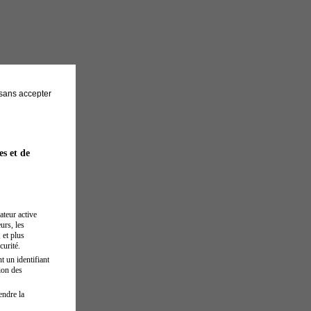
sans accepter
es et de
ateur active
urs, les
 et plus
curité.
t un identifiant
ion des
endre la