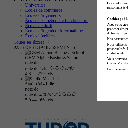
Ces cookies ou 
Universités
personnalisée d
Écoles de commerce
Écoles d’ingénieurs
Cookies public
Écoles des métiers de l’architecture
Avec votre ac
Écoles de droit
proposer des pu
Écoles d’ingénieur informatique
de trouver rapi
Écoles hôtelières
Nos partenaires 
Toutes les écoles
Nous utilisons 
AVIS DES ÉTABLISSEMENTS
personnalisés. 
confidentialité.
GEM Alpine Business School
Vous pouvez à
note de
traceurs
" en b
note de 4.3/5
Pour en savoir 
4.3
—
279 avis
Studio M - Lille
note de
note de 4.98/5
5.0
—
166 avis