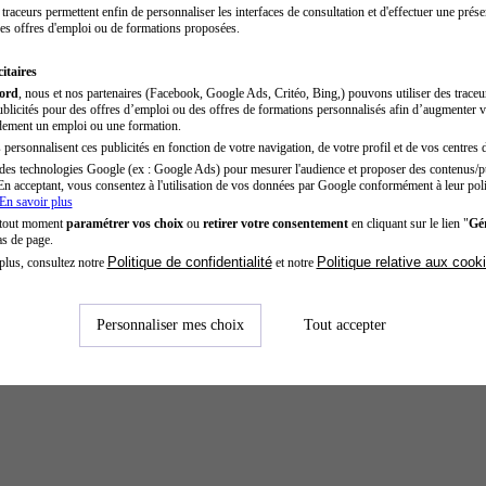
traceurs permettent enfin de personnaliser les interfaces de consultation et d'effectuer une prése
es offres d'emploi ou de formations proposées.
itaires
cord
, nous et nos partenaires (Facebook, Google Ads, Critéo, Bing,) pouvons utiliser des trace
blicités pour des offres d’emploi ou des offres de formations personnalisés afin d’augmenter v
dement un emploi ou une formation.
personnalisent ces publicités en fonction de votre navigation, de votre profil et de vos centres d
des technologies Google (ex : Google Ads) pour mesurer l'audience et proposer des contenus/pu
En acceptant, vous consentez à l'utilisation de vos données par Google conformément à leur poli
En savoir plus
 tout moment
paramétrer vos choix
ou
retirer votre consentement
en cliquant sur le lien "
Gér
as de page.
Politique de confidentialité
Politique relative aux cook
plus, consultez notre
et notre
Personnaliser mes choix
Tout accepter