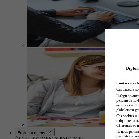
Diplome
Cookies strict
Ces traceurs so
Il s'agit notam
pendant sa navig
annonces ou les 
globalement gara
Ces cookies ou t
unique permetta
différentes sour
Ils nous permet
Établissements
navigation dans
ÉTABLISSEMENTS PAR TYPE