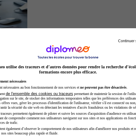
Continuer 
Développeur web
o utilise des traceurs et d’autres données pour rendre la recherche d’écol
formations encore plus efficace.
ement nécessaires
nt nécessaires au bon fonctionnement de nos services et
ne peuvent pas être désactivés
.
de l'ensemble des cookies ou traceurs
ment
permettant de maintenir la session de l'utilis
ation sur le site, de stocker des informations temporaires telles que les préférences des utilisate
offres vues, gérer les processus d'identification de l'utilisateur, vérifier s'il est connecté ou non,
ntir la sécurité du site web en détectant les tentatives d'accès frauduleux ou les violations de sé
raceurs permettent également de piloter et suivre les sources d'acquisition d'audience en utilisan
nt de comprendre comment nos utilisateurs naviguent sur nos sites et nos applications en fonct
Auxiliaire de puériculture
ces de trafic.
tent également d’observer le comportement de nos utilisateurs afin d'améliorer nos produits et r
 nos sites beaucoup plus rapide et fluide.