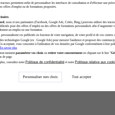
traceurs permettent enfin de personnaliser les interfaces de consultation et d'effectuer une prése
es offres d'emploi ou de formations proposées.
itaires
cord
, nous et nos partenaires (Facebook, Google Ads, Critéo, Bing,) pouvons utiliser des trace
blicités pour des offres d’emploi ou des offres de formations personnalisés afin d’augmenter v
dement un emploi ou une formation.
personnalisent ces publicités en fonction de votre navigation, de votre profil et de vos centres d
des technologies Google (ex : Google Ads) pour mesurer l'audience et proposer des contenus/pu
En acceptant, vous consentez à l'utilisation de vos données par Google conformément à leur poli
En savoir plus
 tout moment
paramétrer vos choix
ou
retirer votre consentement
en cliquant sur le lien "
Gér
as de page.
Politique de confidentialité
Politique relative aux cook
plus, consultez notre
et notre
Personnaliser mes choix
Tout accepter