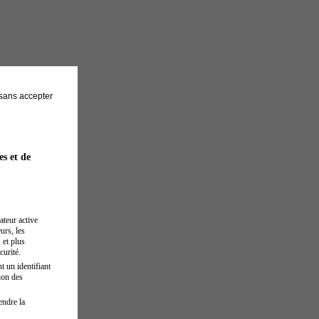
sans accepter
es et de
ateur active
urs, les
 et plus
curité.
t un identifiant
ion des
endre la