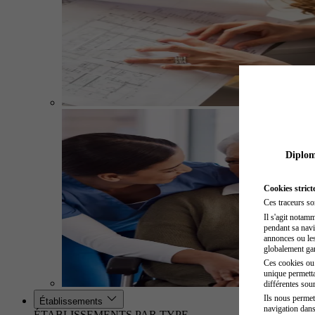
Diplome
Cookies strict
Ces traceurs so
Il s'agit notam
pendant sa navig
annonces ou les 
globalement gara
Ces cookies ou t
unique permetta
différentes sour
Ils nous permet
Établissements
navigation dans
ÉTABLISSEMENTS PAR TYPE