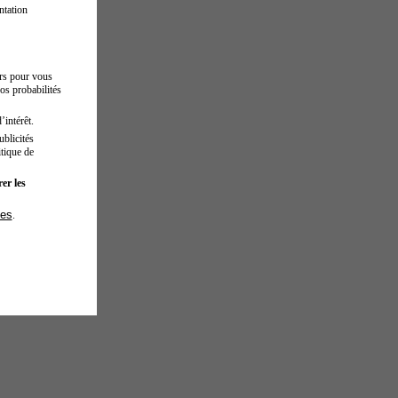
ntation
urs pour vous
os probabilités
’intérêt.
blicités
tique de
er les
ies
.