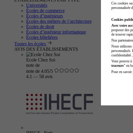
Ces cookies ou 
Universités
personnalisée d
Écoles de commerce
Écoles d’ingénieurs
Cookies public
Écoles des métiers de l’architecture
Avec votre ac
Écoles de droit
proposer des pu
Écoles d’ingénieur informatique
de trouver rapi
Écoles hôtelières
Nos partenaires 
Toutes les écoles
Nous utilisons 
AVIS DES ÉTABLISSEMENTS
personnalisés. 
confidentialité.
Ecole Chez Soi
Vous pouvez à
note de
traceurs
" en b
note de 4.05/5
Pour en savoir 
4.1
—
58 avis
IHECF - Paris