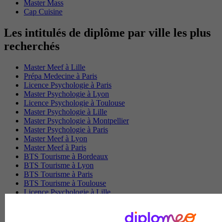
Master Mass
Cap Cuisine
Les intitulés de diplôme par ville les plus
recherchés
Master Meef à Lille
Prépa Medecine à Paris
Licence Psychologie à Paris
Master Psychologie à Lyon
Licence Psychologie à Toulouse
Master Psychologie à Lille
Master Psychologie à Montpellier
Master Psychologie à Paris
Master Meef à Lyon
Master Meef à Paris
BTS Tourisme à Bordeaux
BTS Tourisme à Lyon
BTS Tourisme à Paris
BTS Tourisme à Toulouse
Licence Psychologie à Lille
Master Informatique à Paris
BTS Communication à Bordeaux
Master Psychologie à Angers