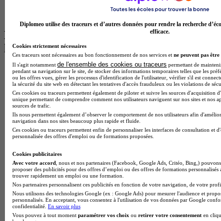
BTS Communication à Lyon
BTS Ndrc à Lyon
Diplomeo utilise des traceurs et d’autres données pour rendre la recherche d’éco
efficace.
Les intitulés de diplôme par alternance
les plus recherchés
Cookies strictement nécessaires
Ces traceurs sont nécessaires au bon fonctionnement de nos services et
ne peuvent pas être 
de l'ensemble des cookies ou traceurs
Il s'agit notamment
permettant de maintenir 
BTS Esf en alternance
pendant sa navigation sur le site, de stocker des informations temporaires telles que les préf
BTS Dietetique en alternance
ou les offres vues, gérer les processus d'identification de l'utilisateur, vérifier s'il est conn
la sécurité du site web en détectant les tentatives d'accès frauduleux ou les violations de sécu
BTS Mco en alternance
Ces cookies ou traceurs permettent également de piloter et suivre les sources d'acquisition d'
BTS Pi en alternance
unique permettant de comprendre comment nos utilisateurs naviguent sur nos sites et nos ap
BTS Sp3s en alternance
sources de trafic.
Master CCA en alternance
Ils nous permettent également d’observer le comportement de nos utilisateurs afin d'amélior
navigation dans nos sites beaucoup plus rapide et fluide.
BTS Ndrc en alternance
Ces cookies ou traceurs permettent enfin de personnaliser les interfaces de consultation et d
BTS Sam en alternance
personnalisée des offres d'emploi ou de formations proposées.
Cap Fleuriste en alternance
BTS Sio en alternance
Cookies publicitaires
MSc Marketing Digital en alternance
Avec votre accord
, nous et nos partenaires (Facebook, Google Ads, Critéo, Bing,) pouvons 
BTS Gpme en alternance
proposer des publicités pour des offres d’emploi ou des offres de formations personnalisés
Cap Electricien en alternance
trouver rapidement un emploi ou une formation.
BTS Gpn en alternance
Nos partenaires personnalisent ces publicités en fonction de votre navigation, de votre profil
BTS Domotique en alternance
Nous utilisons des technologies Google (ex : Google Ads) pour mesurer l'audience et propos
personnalisés. En acceptant, vous consentez à l'utilisation de vos données par Google conf
BAC Pro Agora en alternance
confidentialité.
En savoir plus
BTS Sta en alternance
Vous pouvez à tout moment
paramétrer vos choix
ou
retirer votre consentement
en cliqu
BTS Iris en alternance