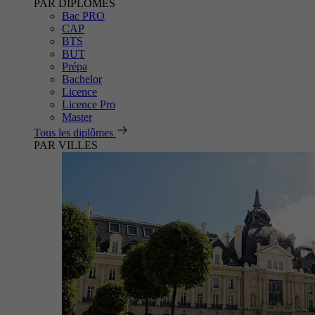
PAR DIPLÔMES
Bac PRO
CAP
BTS
BUT
Prépa
Bachelor
Licence
Licence Pro
Master
Tous les diplômes
PAR VILLES