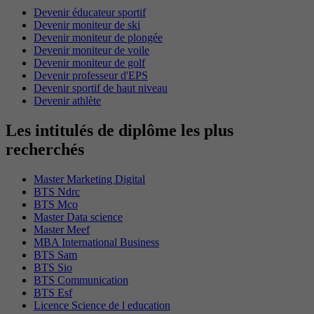
Devenir éducateur sportif
Devenir moniteur de ski
Devenir moniteur de plongée
Devenir moniteur de voile
Devenir moniteur de golf
Devenir professeur d'EPS
Devenir sportif de haut niveau
Devenir athlète
Les intitulés de diplôme les plus
recherchés
Master Marketing Digital
BTS Ndrc
BTS Mco
Master Data science
Master Meef
MBA International Business
BTS Sam
BTS Sio
BTS Communication
BTS Esf
Licence Science de l education