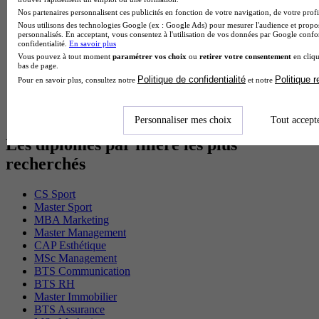
BTS Gpme en alternance
Nos partenaires personnalisent ces publicités en fonction de votre navigation, de votre profil
Cap Electricien en alternance
Nous utilisons des technologies Google (ex : Google Ads) pour mesurer l'audience et propos
personnalisés. En acceptant, vous consentez à l'utilisation de vos données par Google conf
BTS Gpn en alternance
confidentialité.
En savoir plus
BTS Domotique en alternance
Vous pouvez à tout moment
paramétrer vos choix
ou
retirer votre consentement
en cliqu
BAC Pro Agora en alternance
bas de page.
BTS Sta en alternance
Politique de confidentialité
Politique 
Pour en savoir plus, consultez notre
et notre
BTS Iris en alternance
BTS Tpl en alternance
BTS Ati en alternance
Personnaliser mes choix
Tout accept
Les diplômes par filière les plus
recherchés
CS Sport
Master Sport
MBA Marketing
Master Management
CAP Esthétique
MSc Management
BTS Communication
BTS RH
Master Immobilier
BTS Assurance