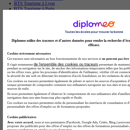
BTS Tourisme à Lyon
BTS Tourisme à Paris
BTS Tourisme à Toulouse
Licence Psychologie à Lille
Master Informatique à Paris
BTS Communication à Bordeaux
Master Psychologie à Angers
BTS Communication à Lyon
Diplomeo utilise des traceurs et d’autres données pour rendre la recherche d’éco
BTS Ndrc à Lyon
efficace.
Cookies strictement nécessaires
Les intitulés de diplôme par alternance
Ces traceurs sont nécessaires au bon fonctionnement de nos services et
ne peuvent pas être 
les plus recherchés
de l'ensemble des cookies ou traceurs
Il s'agit notamment
permettant de maintenir 
pendant sa navigation sur le site, de stocker des informations temporaires telles que les préf
ou les offres vues, gérer les processus d'identification de l'utilisateur, vérifier s'il est conn
la sécurité du site web en détectant les tentatives d'accès frauduleux ou les violations de sécu
BTS Esf en alternance
Ces cookies ou traceurs permettent également de piloter et suivre les sources d'acquisition d'
BTS Dietetique en alternance
unique permettant de comprendre comment nos utilisateurs naviguent sur nos sites et nos ap
BTS Mco en alternance
sources de trafic.
BTS Pi en alternance
Ils nous permettent également d’observer le comportement de nos utilisateurs afin d'amélior
navigation dans nos sites beaucoup plus rapide et fluide.
BTS Sp3s en alternance
Ces cookies ou traceurs permettent enfin de personnaliser les interfaces de consultation et d
Master CCA en alternance
personnalisée des offres d'emploi ou de formations proposées.
BTS Ndrc en alternance
BTS Sam en alternance
Cookies publicitaires
Cap Fleuriste en alternance
Avec votre accord
, nous et nos partenaires (Facebook, Google Ads, Critéo, Bing,) pouvons 
BTS Sio en alternance
proposer des publicités pour des offres d’emploi ou des offres de formations personnalisés
MSc Marketing Digital en alternance
trouver rapidement un emploi ou une formation.