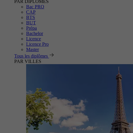
PAR DIPLÔMES
Bac PRO
CAP
BTS
BUT
Prépa
Bachelor
Licence
Licence Pro
Master
Tous les diplômes
PAR VILLES