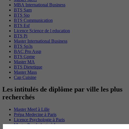
MBA International Business
BTS Sam
BTS Sio
BTS Communication
BTS Esf
Licence Science de l education
BTS Pi
Master International Business
BTS Sp3s
BAC Pro Assp
BTS Gpme
Master MA
BTS Dietetique
Master Mass
Cap Cuisine
Les intitulés de diplôme par ville les plus
recherchés
Master Meef à Lille
Prépa Medecine à Paris
Licence Psychologie à Paris
Master Psychologie à Lyon