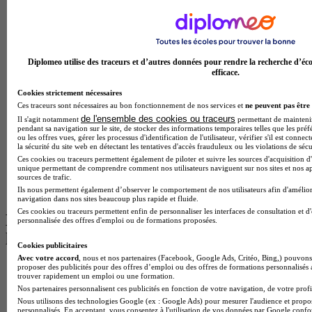
Licence Psychologie à Toulouse
Master Psychologie à Lille
Master Psychologie à Montpellier
Master Psychologie à Paris
Master Meef à Lyon
Diplomeo utilise des traceurs et d’autres données pour rendre la recherche d’éco
Master Meef à Paris
efficace.
BTS Tourisme à Bordeaux
BTS Tourisme à Lyon
Cookies strictement nécessaires
BTS Tourisme à Paris
Ces traceurs sont nécessaires au bon fonctionnement de nos services et
ne peuvent pas être 
BTS Tourisme à Toulouse
de l'ensemble des cookies ou traceurs
Il s'agit notamment
permettant de maintenir 
Licence Psychologie à Lille
pendant sa navigation sur le site, de stocker des informations temporaires telles que les préf
ou les offres vues, gérer les processus d'identification de l'utilisateur, vérifier s'il est conn
Master Informatique à Paris
la sécurité du site web en détectant les tentatives d'accès frauduleux ou les violations de sécu
BTS Communication à Bordeaux
Ces cookies ou traceurs permettent également de piloter et suivre les sources d'acquisition d'
Master Psychologie à Angers
unique permettant de comprendre comment nos utilisateurs naviguent sur nos sites et nos ap
BTS Communication à Lyon
sources de trafic.
BTS Ndrc à Lyon
Ils nous permettent également d’observer le comportement de nos utilisateurs afin d'amélior
navigation dans nos sites beaucoup plus rapide et fluide.
Ces cookies ou traceurs permettent enfin de personnaliser les interfaces de consultation et d
Les intitulés de diplôme par alternance
personnalisée des offres d'emploi ou de formations proposées.
les plus recherchés
Cookies publicitaires
Avec votre accord
, nous et nos partenaires (Facebook, Google Ads, Critéo, Bing,) pouvons 
proposer des publicités pour des offres d’emploi ou des offres de formations personnalisés
BTS Esf en alternance
trouver rapidement un emploi ou une formation.
BTS Dietetique en alternance
Nos partenaires personnalisent ces publicités en fonction de votre navigation, de votre profil
BTS Mco en alternance
Nous utilisons des technologies Google (ex : Google Ads) pour mesurer l'audience et propos
BTS Pi en alternance
personnalisés. En acceptant, vous consentez à l'utilisation de vos données par Google conf