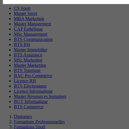
CS Sport
Master Sport
MBA Marketing
Master Management
CAP Esthétique
MSc Management
BTS Communication
BTS RH
Master Immobilier
BTS Assurance
MSc Marketing
Master Marketing
BTS Tourisme
BAC Pro Commerce
Licence RH
BTS Electronique
Licence Informatique
Master Ressources humaines
BUT Informatique
BTS Commerce
Diplomeo
Formations Professionnelles
Formations Sport