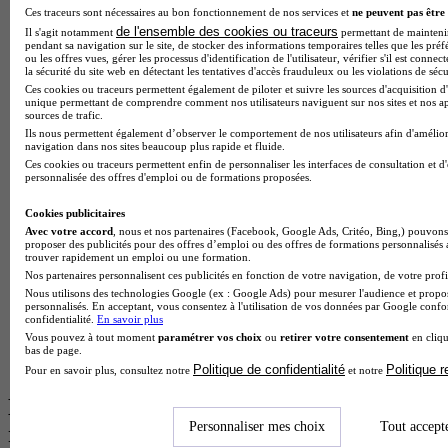
Ces traceurs sont nécessaires au bon fonctionnement de nos services et
ne peuvent pas être 
BTS Esf en alternance
de l'ensemble des cookies ou traceurs
Il s'agit notamment
permettant de maintenir 
BTS Dietetique en alternance
pendant sa navigation sur le site, de stocker des informations temporaires telles que les préf
BTS Mco en alternance
ou les offres vues, gérer les processus d'identification de l'utilisateur, vérifier s'il est conn
la sécurité du site web en détectant les tentatives d'accès frauduleux ou les violations de sécu
BTS Pi en alternance
Ces cookies ou traceurs permettent également de piloter et suivre les sources d'acquisition d'
BTS Sp3s en alternance
unique permettant de comprendre comment nos utilisateurs naviguent sur nos sites et nos ap
Master CCA en alternance
sources de trafic.
BTS Ndrc en alternance
Ils nous permettent également d’observer le comportement de nos utilisateurs afin d'amélior
navigation dans nos sites beaucoup plus rapide et fluide.
BTS Sam en alternance
Ces cookies ou traceurs permettent enfin de personnaliser les interfaces de consultation et d
Cap Fleuriste en alternance
personnalisée des offres d'emploi ou de formations proposées.
BTS Sio en alternance
MSc Marketing Digital en alternance
Cookies publicitaires
BTS Gpme en alternance
Avec votre accord
, nous et nos partenaires (Facebook, Google Ads, Critéo, Bing,) pouvons 
Cap Electricien en alternance
proposer des publicités pour des offres d’emploi ou des offres de formations personnalisés
BTS Gpn en alternance
trouver rapidement un emploi ou une formation.
BTS Domotique en alternance
Nos partenaires personnalisent ces publicités en fonction de votre navigation, de votre profil
BAC Pro Agora en alternance
Nous utilisons des technologies Google (ex : Google Ads) pour mesurer l'audience et propos
personnalisés. En acceptant, vous consentez à l'utilisation de vos données par Google conf
BTS Sta en alternance
confidentialité.
En savoir plus
BTS Iris en alternance
Vous pouvez à tout moment
paramétrer vos choix
ou
retirer votre consentement
en cliqu
BTS Tpl en alternance
bas de page.
BTS Ati en alternance
Politique de confidentialité
Politique 
Pour en savoir plus, consultez notre
et notre
Les diplômes par filière les plus
Personnaliser mes choix
Tout accept
recherchés