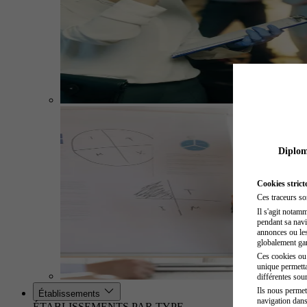
Diplome
Cookies strict
Ces traceurs so
Il s'agit notam
pendant sa navig
annonces ou les 
globalement gara
Ces cookies ou t
unique permetta
différentes sour
Ils nous permet
Établissements
navigation dans
ÉTABLISSEMENTS PAR TYPE