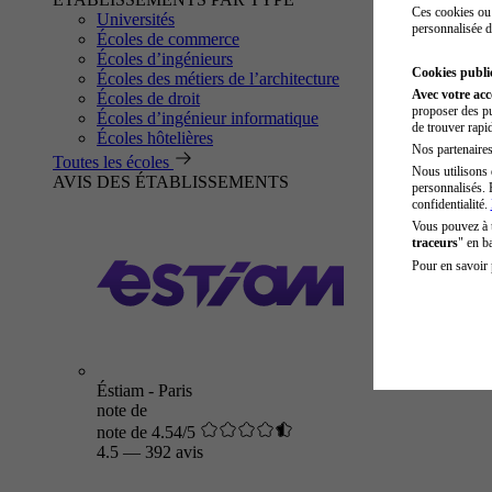
Ces cookies ou 
Universités
personnalisée d
Écoles de commerce
Écoles d’ingénieurs
Cookies public
Écoles des métiers de l’architecture
Avec votre ac
Écoles de droit
proposer des pu
Écoles d’ingénieur informatique
de trouver rapi
Écoles hôtelières
Nos partenaires 
Toutes les écoles
Nous utilisons 
AVIS DES ÉTABLISSEMENTS
personnalisés. 
confidentialité.
Vous pouvez à
traceurs
" en b
Pour en savoir 
Éstiam - Paris
note de
note de 4.54/5
4.5
—
392 avis