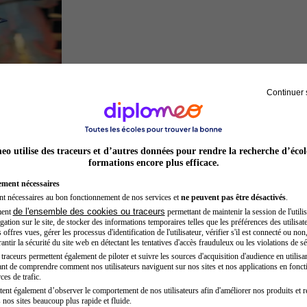
Continuer 
Inspecteur de police
o utilise des traceurs et d’autres données pour rendre la recherche d’écol
formations encore plus efficace.
ement nécessaires
nt nécessaires au bon fonctionnement de nos services et
ne peuvent pas être désactivés
.
de l'ensemble des cookies ou traceurs
ment
permettant de maintenir la session de l'utilis
ation sur le site, de stocker des informations temporaires telles que les préférences des utilisate
offres vues, gérer les processus d'identification de l'utilisateur, vérifier s'il est connecté ou non,
ntir la sécurité du site web en détectant les tentatives d'accès frauduleux ou les violations de sé
raceurs permettent également de piloter et suivre les sources d'acquisition d'audience en utilisan
nt de comprendre comment nos utilisateurs naviguent sur nos sites et nos applications en fonct
Chef de projet
ces de trafic.
tent également d’observer le comportement de nos utilisateurs afin d'améliorer nos produits et r
 nos sites beaucoup plus rapide et fluide.