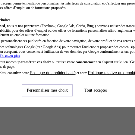
traceurs permettent enfin de personnaliser les interfaces de consultation et d'effectuer une prése
es offres d'emploi ou de formations proposées.
itaires
cord
, nous et nos partenaires (Facebook, Google Ads, Critéo, Bing,) pouvons utiliser des trace
blicités pour des offres d’emploi ou des offres de formations personnalisés afin d’augmenter v
dement un emploi ou une formation.
personnalisent ces publicités en fonction de votre navigation, de votre profil et de vos centres d
des technologies Google (ex : Google Ads) pour mesurer l'audience et proposer des contenus/pu
En acceptant, vous consentez à l'utilisation de vos données par Google conformément à leur poli
En savoir plus
 tout moment
paramétrer vos choix
ou
retirer votre consentement
en cliquant sur le lien "
Gér
as de page.
Politique de confidentialité
Politique relative aux cook
plus, consultez notre
et notre
Personnaliser mes choix
Tout accepter