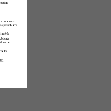
ntation
urs pour vous
os probabilités
’intérêt.
blicités
tique de
er les
ies
.