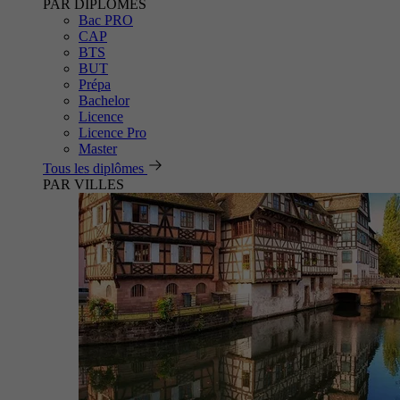
PAR DIPLÔMES
Bac PRO
CAP
BTS
BUT
Prépa
Bachelor
Licence
Licence Pro
Master
Tous les diplômes
PAR VILLES