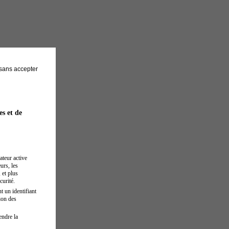
sans accepter
es et de
ateur active
urs, les
 et plus
curité.
t un identifiant
ion des
endre la