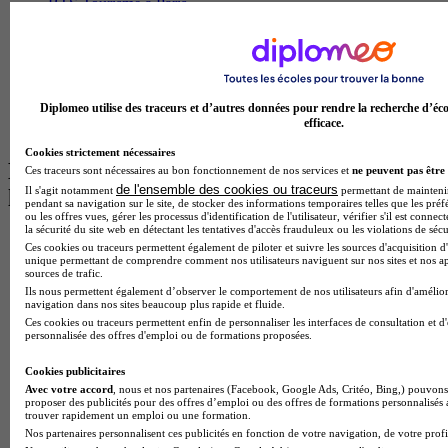
BTS Tourisme à Paris
BTS Tourisme à Toulouse
Licence Psychologie à Lille
Master Informatique à Paris
BTS Communication à Bordeaux
Master Psychologie à Angers
Diplomeo utilise des traceurs et d’autres données pour rendre la recherche d’éco
BTS Communication à Lyon
efficace.
BTS Ndrc à Lyon
Cookies strictement nécessaires
Les intitulés de diplôme par alternance
Ces traceurs sont nécessaires au bon fonctionnement de nos services et
ne peuvent pas être 
de l'ensemble des cookies ou traceurs
Il s'agit notamment
permettant de maintenir 
les plus recherchés
pendant sa navigation sur le site, de stocker des informations temporaires telles que les préf
ou les offres vues, gérer les processus d'identification de l'utilisateur, vérifier s'il est conn
la sécurité du site web en détectant les tentatives d'accès frauduleux ou les violations de sécu
BTS Esf en alternance
Ces cookies ou traceurs permettent également de piloter et suivre les sources d'acquisition d'
BTS Dietetique en alternance
unique permettant de comprendre comment nos utilisateurs naviguent sur nos sites et nos ap
sources de trafic.
BTS Mco en alternance
Ils nous permettent également d’observer le comportement de nos utilisateurs afin d'amélior
BTS Pi en alternance
navigation dans nos sites beaucoup plus rapide et fluide.
BTS Sp3s en alternance
Ces cookies ou traceurs permettent enfin de personnaliser les interfaces de consultation et d
Master CCA en alternance
personnalisée des offres d'emploi ou de formations proposées.
BTS Ndrc en alternance
BTS Sam en alternance
Cookies publicitaires
Cap Fleuriste en alternance
Avec votre accord
, nous et nos partenaires (Facebook, Google Ads, Critéo, Bing,) pouvons 
BTS Sio en alternance
proposer des publicités pour des offres d’emploi ou des offres de formations personnalisés
trouver rapidement un emploi ou une formation.
MSc Marketing Digital en alternance
Nos partenaires personnalisent ces publicités en fonction de votre navigation, de votre profil
BTS Gpme en alternance