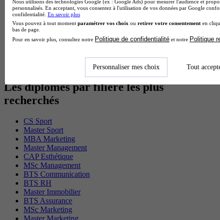
Nous utilisons des technologies Google (ex : Google Ads) pour mesurer l'audience et propos
Cap Electricien en alternance
personnalisés. En acceptant, vous consentez à l'utilisation de vos données par Google conf
BTS Gpn en alternance
confidentialité.
En savoir plus
BTS Domotique en alternance
Vous pouvez à tout moment
paramétrer vos choix
ou
retirer votre consentement
en cliqu
bas de page.
BAC Pro Agora en alternance
Politique de confidentialité
Politique 
BTS Sta en alternance
Pour en savoir plus, consultez notre
et notre
BTS Iris en alternance
BTS Tpl en alternance
BTS Ati en alternance
Personnaliser mes choix
Tout accept
Les diplômes par filière les plus
recherchés
CS Sport
Master Sport
MBA Marketing
Master Management
CAP Esthétique
MSc Management
BTS Communication
BTS RH
Master Immobilier
BTS Assurance
MSc Marketing
Master Marketing