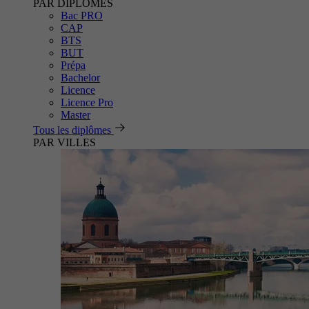
PAR DIPLÔMES
Bac PRO
CAP
BTS
BUT
Prépa
Bachelor
Licence
Licence Pro
Master
Tous les diplômes
PAR VILLES