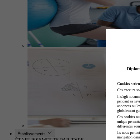
Diplome
Cookies strict
Ces traceurs so
Il s'agit notam
pendant sa navig
annonces ou les 
globalement gara
Ces cookies ou t
unique permetta
différentes sour
Ils nous permet
Établissements
navigation dans
ÉTABLISSEMENTS PAR TYPE