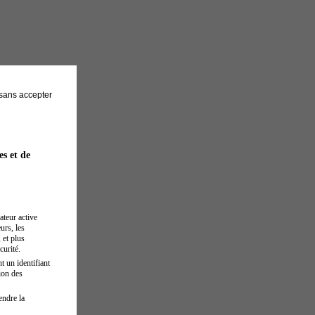
sans accepter
es et de
ateur active
urs, les
 et plus
curité.
t un identifiant
ion des
endre la