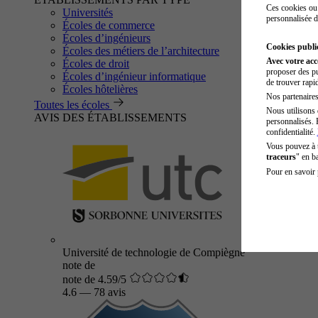
Ces cookies ou 
Universités
personnalisée d
Écoles de commerce
Écoles d’ingénieurs
Cookies public
Écoles des métiers de l’architecture
Avec votre ac
Écoles de droit
proposer des pu
Écoles d’ingénieur informatique
de trouver rapi
Écoles hôtelières
Nos partenaires 
Toutes les écoles
Nous utilisons 
AVIS DES ÉTABLISSEMENTS
personnalisés. 
confidentialité.
Vous pouvez à
traceurs
" en b
Pour en savoir 
Université de technologie de Compiègne
note de
note de 4.59/5
4.6
—
78 avis