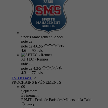
Sports Management School
note de
note de 4.62/5
4.6
—
90 avis
AFTEC - Rennes
note de
note de 4.3/5
4.3
—
77 avis
Tous les avis
PROCHAINS ÉVÈNEMENTS
09
Septembre
Événement
EPMT - École de Paris des Métiers de la Table
Paris