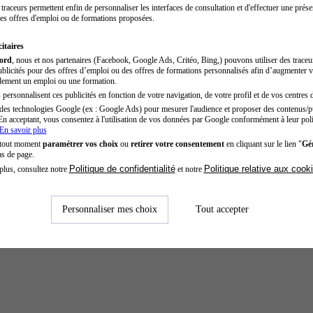
traceurs permettent enfin de personnaliser les interfaces de consultation et d'effectuer une prése
es offres d'emploi ou de formations proposées.
itaires
cord
, nous et nos partenaires (Facebook, Google Ads, Critéo, Bing,) pouvons utiliser des trace
blicités pour des offres d’emploi ou des offres de formations personnalisés afin d’augmenter v
dement un emploi ou une formation.
personnalisent ces publicités en fonction de votre navigation, de votre profil et de vos centres d
des technologies Google (ex : Google Ads) pour mesurer l'audience et proposer des contenus/pu
En acceptant, vous consentez à l'utilisation de vos données par Google conformément à leur poli
En savoir plus
 tout moment
paramétrer vos choix
ou
retirer votre consentement
en cliquant sur le lien "
Gér
as de page.
Politique de confidentialité
Politique relative aux cook
plus, consultez notre
et notre
Personnaliser mes choix
Tout accepter