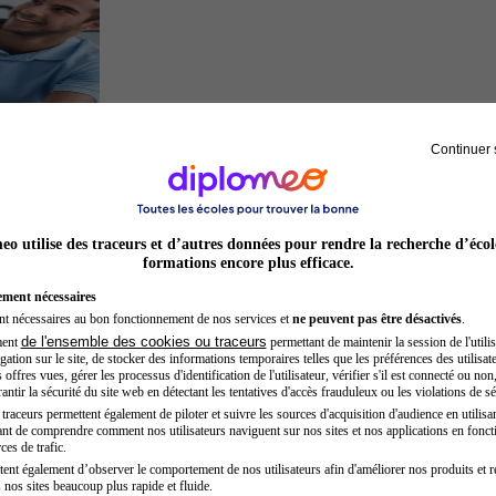
Continuer 
Kinésithérapeute sportif
o utilise des traceurs et d’autres données pour rendre la recherche d’écol
formations encore plus efficace.
ement nécessaires
nt nécessaires au bon fonctionnement de nos services et
ne peuvent pas être désactivés
.
de l'ensemble des cookies ou traceurs
ment
permettant de maintenir la session de l'utilis
ation sur le site, de stocker des informations temporaires telles que les préférences des utilisate
offres vues, gérer les processus d'identification de l'utilisateur, vérifier s'il est connecté ou non,
ntir la sécurité du site web en détectant les tentatives d'accès frauduleux ou les violations de sé
raceurs permettent également de piloter et suivre les sources d'acquisition d'audience en utilisan
nt de comprendre comment nos utilisateurs naviguent sur nos sites et nos applications en fonct
Chef de projet
ces de trafic.
tent également d’observer le comportement de nos utilisateurs afin d'améliorer nos produits et r
 nos sites beaucoup plus rapide et fluide.