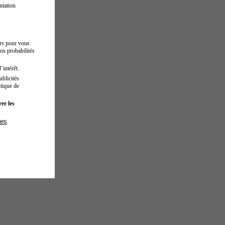
ntation
urs pour vous
os probabilités
’intérêt.
blicités
tique de
er les
ies
.