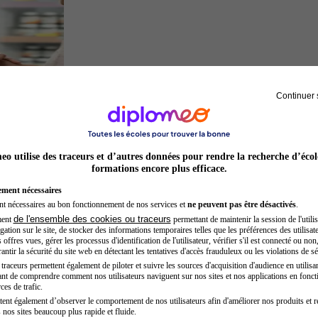
Continuer 
Préparateur en pharmacie
o utilise des traceurs et d’autres données pour rendre la recherche d’écol
formations encore plus efficace.
ement nécessaires
nt nécessaires au bon fonctionnement de nos services et
ne peuvent pas être désactivés
.
de l'ensemble des cookies ou traceurs
ment
permettant de maintenir la session de l'utilis
ation sur le site, de stocker des informations temporaires telles que les préférences des utilisate
offres vues, gérer les processus d'identification de l'utilisateur, vérifier s'il est connecté ou non,
ntir la sécurité du site web en détectant les tentatives d'accès frauduleux ou les violations de sé
raceurs permettent également de piloter et suivre les sources d'acquisition d'audience en utilisan
nt de comprendre comment nos utilisateurs naviguent sur nos sites et nos applications en fonct
Opticien
ces de trafic.
tent également d’observer le comportement de nos utilisateurs afin d'améliorer nos produits et r
 nos sites beaucoup plus rapide et fluide.