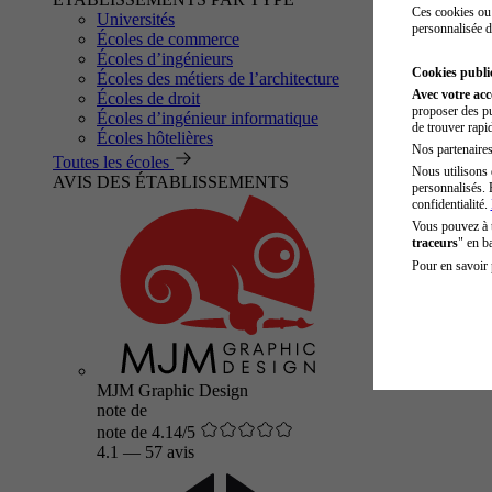
Ces cookies ou 
Universités
personnalisée d
Écoles de commerce
Écoles d’ingénieurs
Cookies public
Écoles des métiers de l’architecture
Avec votre ac
Écoles de droit
proposer des pu
Écoles d’ingénieur informatique
de trouver rapi
Écoles hôtelières
Nos partenaires 
Toutes les écoles
Nous utilisons 
AVIS DES ÉTABLISSEMENTS
personnalisés. 
confidentialité.
Vous pouvez à
traceurs
" en b
Pour en savoir 
MJM Graphic Design
note de
note de 4.14/5
4.1
—
57 avis