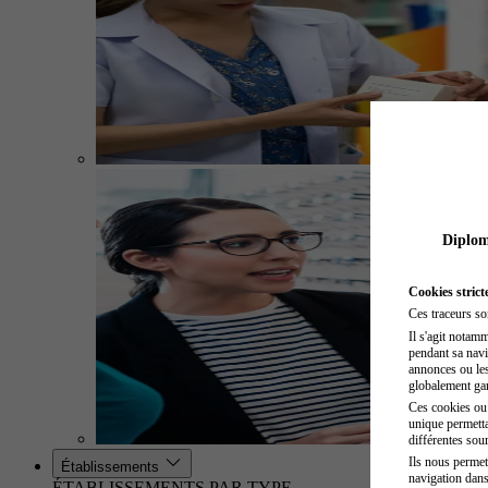
Diplome
Cookies strict
Ces traceurs so
Il s'agit notam
pendant sa navig
annonces ou les 
globalement gara
Ces cookies ou t
unique permetta
différentes sour
Ils nous permet
Établissements
navigation dans
ÉTABLISSEMENTS PAR TYPE