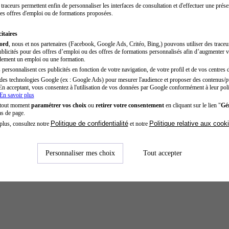
traceurs permettent enfin de personnaliser les interfaces de consultation et d'effectuer une prése
es offres d'emploi ou de formations proposées.
itaires
cord
, nous et nos partenaires (Facebook, Google Ads, Critéo, Bing,) pouvons utiliser des trace
blicités pour des offres d’emploi ou des offres de formations personnalisés afin d’augmenter v
dement un emploi ou une formation.
personnalisent ces publicités en fonction de votre navigation, de votre profil et de vos centres d
des technologies Google (ex : Google Ads) pour mesurer l'audience et proposer des contenus/pu
En acceptant, vous consentez à l'utilisation de vos données par Google conformément à leur poli
En savoir plus
 tout moment
paramétrer vos choix
ou
retirer votre consentement
en cliquant sur le lien "
Gér
as de page.
Politique de confidentialité
Politique relative aux cook
plus, consultez notre
et notre
Personnaliser mes choix
Tout accepter