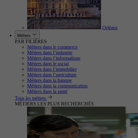
Orléans
Métiers
PAR FILIÈRES
Métiers dans le commerce
Métiers dans l’industrie
Métiers dans l’informatique
Métiers dans le social
Métiers dans l’immobilier
Métiers dans l’agriculture
Métiers dans la banque
Métiers dans la communication
Métiers dans la santé
Tous les métiers
MÉTIERS LES PLUS RECHERCHÉS