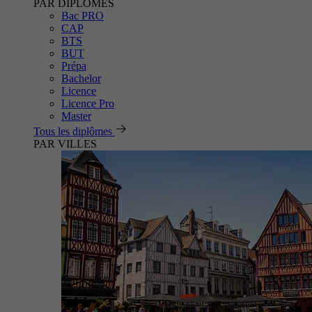
PAR DIPLÔMES
Bac PRO
CAP
BTS
BUT
Prépa
Bachelor
Licence
Licence Pro
Master
Tous les diplômes
PAR VILLES