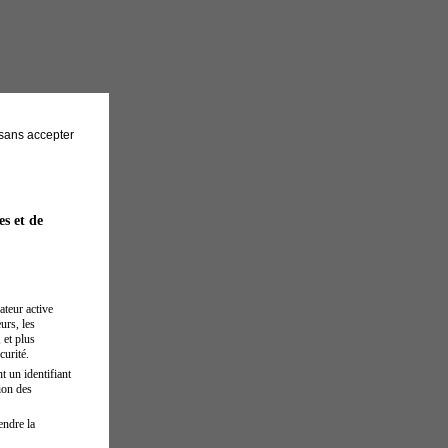
sans accepter
es et de
ateur active
urs, les
 et plus
curité.
t un identifiant
ion des
endre la