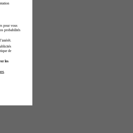
ntation
urs pour vous
os probabilités
’intérêt.
blicités
tique de
er les
ies
.