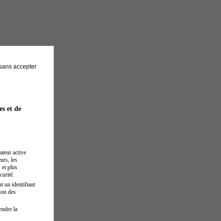
sans accepter
es et de
ateur active
urs, les
 et plus
curité.
t un identifiant
ion des
endre la