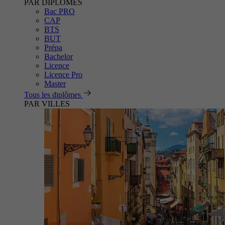
PAR DIPLÔMES
Bac PRO
CAP
BTS
BUT
Prépa
Bachelor
Licence
Licence Pro
Master
Tous les diplômes
PAR VILLES