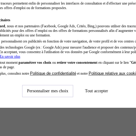
traceurs permettent enfin de personnaliser les interfaces de consultation et d'effectuer une prése
es offres d'emploi ou de formations proposées.
itaires
cord
, nous et nos partenaires (Facebook, Google Ads, Critéo, Bing,) pouvons utiliser des trace
blicités pour des offres d’emploi ou des offres de formations personnalisés afin d’augmenter v
dement un emploi ou une formation.
personnalisent ces publicités en fonction de votre navigation, de votre profil et de vos centres d
des technologies Google (ex : Google Ads) pour mesurer l'audience et proposer des contenus/pu
En acceptant, vous consentez à l'utilisation de vos données par Google conformément à leur poli
En savoir plus
 tout moment
paramétrer vos choix
ou
retirer votre consentement
en cliquant sur le lien "
Gér
as de page.
Politique de confidentialité
Politique relative aux cook
plus, consultez notre
et notre
Personnaliser mes choix
Tout accepter