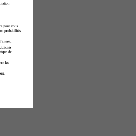
ntation
urs pour vous
os probabilités
’intérêt.
blicités
tique de
er les
ies
.