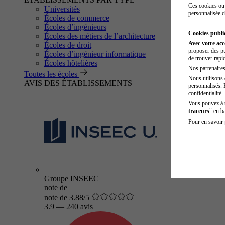
Ces cookies ou 
Universités
personnalisée d
Écoles de commerce
Écoles d’ingénieurs
Cookies public
Écoles des métiers de l’architecture
Avec votre ac
Écoles de droit
proposer des pu
Écoles d’ingénieur informatique
de trouver rapi
Écoles hôtelières
Nos partenaires 
Toutes les écoles
Nous utilisons 
AVIS DES ÉTABLISSEMENTS
personnalisés. 
confidentialité.
Vous pouvez à
traceurs
" en b
Pour en savoir 
Groupe INSEEC
note de
note de 3.88/5
3.9
—
240 avis