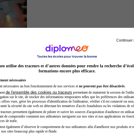
Continuer 
Inspecteur de police
o utilise des traceurs et d’autres données pour rendre la recherche d’écol
formations encore plus efficace.
ement nécessaires
nt nécessaires au bon fonctionnement de nos services et
ne peuvent pas être désactivés
.
de l'ensemble des cookies ou traceurs
ment
permettant de maintenir la session de l'utilis
ation sur le site, de stocker des informations temporaires telles que les préférences des utilisate
offres vues, gérer les processus d'identification de l'utilisateur, vérifier s'il est connecté ou non,
ntir la sécurité du site web en détectant les tentatives d'accès frauduleux ou les violations de sé
raceurs permettent également de piloter et suivre les sources d'acquisition d'audience en utilisan
nt de comprendre comment nos utilisateurs naviguent sur nos sites et nos applications en fonct
Entrepreneur
ces de trafic.
tent également d’observer le comportement de nos utilisateurs afin d'améliorer nos produits et r
 nos sites beaucoup plus rapide et fluide.