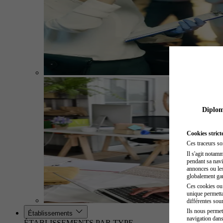
Diplome
Cookies strict
Ces traceurs so
Il s'agit notam
pendant sa navig
annonces ou les 
globalement gara
Ces cookies ou t
unique permetta
différentes sour
Ils nous permet
Établissements
navigation dans
ÉTABLISSEMENTS PAR TYPE