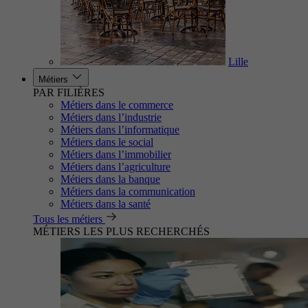
Lille
Métiers
PAR FILIÈRES
Métiers dans le commerce
Métiers dans l’industrie
Métiers dans l’informatique
Métiers dans le social
Métiers dans l’immobilier
Métiers dans l’agriculture
Métiers dans la banque
Métiers dans la communication
Métiers dans la santé
Tous les métiers
MÉTIERS LES PLUS RECHERCHÉS