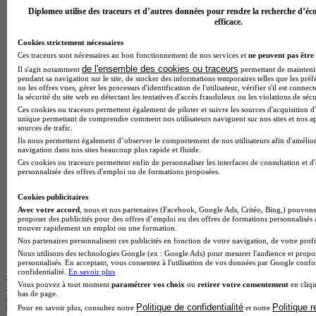
Diplomeo utilise des traceurs et d’autres données pour rendre la recherche d’éco
Master Meef à Lille
efficace.
Prépa Medecine à Paris
Licence Psychologie à Paris
Cookies strictement nécessaires
Master Psychologie à Lyon
Ces traceurs sont nécessaires au bon fonctionnement de nos services et
ne peuvent pas être 
Licence Psychologie à Toulouse
de l'ensemble des cookies ou traceurs
Il s'agit notamment
permettant de maintenir 
Master Psychologie à Lille
pendant sa navigation sur le site, de stocker des informations temporaires telles que les préf
ou les offres vues, gérer les processus d'identification de l'utilisateur, vérifier s'il est conn
Master Psychologie à Montpellier
la sécurité du site web en détectant les tentatives d'accès frauduleux ou les violations de sécu
Master Psychologie à Paris
Ces cookies ou traceurs permettent également de piloter et suivre les sources d'acquisition d'
Master Meef à Lyon
unique permettant de comprendre comment nos utilisateurs naviguent sur nos sites et nos ap
Master Meef à Paris
sources de trafic.
BTS Tourisme à Bordeaux
Ils nous permettent également d’observer le comportement de nos utilisateurs afin d'amélior
navigation dans nos sites beaucoup plus rapide et fluide.
BTS Tourisme à Lyon
Ces cookies ou traceurs permettent enfin de personnaliser les interfaces de consultation et d
BTS Tourisme à Paris
personnalisée des offres d'emploi ou de formations proposées.
BTS Tourisme à Toulouse
Licence Psychologie à Lille
Cookies publicitaires
Master Informatique à Paris
Avec votre accord
, nous et nos partenaires (Facebook, Google Ads, Critéo, Bing,) pouvons 
BTS Communication à Bordeaux
proposer des publicités pour des offres d’emploi ou des offres de formations personnalisés
trouver rapidement un emploi ou une formation.
Master Psychologie à Angers
Nos partenaires personnalisent ces publicités en fonction de votre navigation, de votre profil
BTS Communication à Lyon
Nous utilisons des technologies Google (ex : Google Ads) pour mesurer l'audience et propos
BTS Ndrc à Lyon
personnalisés. En acceptant, vous consentez à l'utilisation de vos données par Google conf
confidentialité.
En savoir plus
Les intitulés de diplôme par alternance
Vous pouvez à tout moment
paramétrer vos choix
ou
retirer votre consentement
en cliqu
bas de page.
les plus recherchés
Politique de confidentialité
Politique 
Pour en savoir plus, consultez notre
et notre