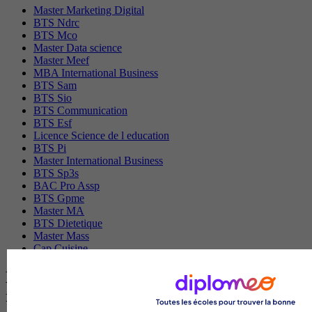
Master Marketing Digital
BTS Ndrc
BTS Mco
Master Data science
Master Meef
MBA International Business
BTS Sam
BTS Sio
BTS Communication
BTS Esf
Licence Science de l education
BTS Pi
Master International Business
BTS Sp3s
BAC Pro Assp
BTS Gpme
Master MA
BTS Dietetique
Master Mass
Cap Cuisine
Les intitulés de diplôme par ville les plus
recherchés