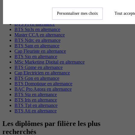
BTS Esf en alternance
BTS Dietetique en alternance
Personnaliser mes choix
Tout accept
BTS Mco en alternance
BTS Pi en alternance
BTS Sp3s en alternance
Master CCA en alternance
BTS Ndrc en alternance
BTS Sam en alternance
Cap Fleuriste en alternance
BTS Sio en alternance
MSc Marketing Digital en alternance
BTS Gpme en alternance
Cap Electricien en alternance
BTS Gpn en alternance
BTS Domotique en alternance
BAC Pro Agora en alternance
BTS Sta en alternance
BTS Iris en alternance
BTS Tpl en alternance
BTS Ati en alternance
Les diplômes par filière les plus
recherchés