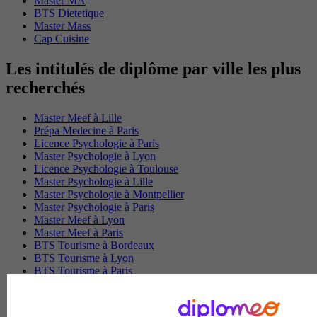
Master MA
BTS Dietetique
Master Mass
Cap Cuisine
Les intitulés de diplôme par ville les plus
recherchés
Master Meef à Lille
Prépa Medecine à Paris
Licence Psychologie à Paris
Master Psychologie à Lyon
Licence Psychologie à Toulouse
Master Psychologie à Lille
Master Psychologie à Montpellier
Master Psychologie à Paris
Master Meef à Lyon
Master Meef à Paris
BTS Tourisme à Bordeaux
BTS Tourisme à Lyon
BTS Tourisme à Paris
BTS Tourisme à Toulouse
Licence Psychologie à Lille
Master Informatique à Paris