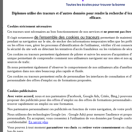
BTS Communication à Bordeaux
Master Psychologie à Angers
BTS Communication à Lyon
Diplomeo utilise des traceurs et d’autres données pour rendre la recherche d’éco
BTS Ndrc à Lyon
efficace.
Cookies strictement nécessaires
Les intitulés de diplôme par alternance
Ces traceurs sont nécessaires au bon fonctionnement de nos services et
ne peuvent pas être 
les plus recherchés
de l'ensemble des cookies ou traceurs
Il s'agit notamment
permettant de maintenir 
pendant sa navigation sur le site, de stocker des informations temporaires telles que les préf
ou les offres vues, gérer les processus d'identification de l'utilisateur, vérifier s'il est conn
la sécurité du site web en détectant les tentatives d'accès frauduleux ou les violations de sécu
BTS Esf en alternance
Ces cookies ou traceurs permettent également de piloter et suivre les sources d'acquisition d'
BTS Dietetique en alternance
unique permettant de comprendre comment nos utilisateurs naviguent sur nos sites et nos ap
BTS Mco en alternance
sources de trafic.
BTS Pi en alternance
Ils nous permettent également d’observer le comportement de nos utilisateurs afin d'amélior
navigation dans nos sites beaucoup plus rapide et fluide.
BTS Sp3s en alternance
Ces cookies ou traceurs permettent enfin de personnaliser les interfaces de consultation et d
Master CCA en alternance
personnalisée des offres d'emploi ou de formations proposées.
BTS Ndrc en alternance
BTS Sam en alternance
Cookies publicitaires
Cap Fleuriste en alternance
Avec votre accord
, nous et nos partenaires (Facebook, Google Ads, Critéo, Bing,) pouvons 
BTS Sio en alternance
proposer des publicités pour des offres d’emploi ou des offres de formations personnalisés
MSc Marketing Digital en alternance
trouver rapidement un emploi ou une formation.
BTS Gpme en alternance
Nos partenaires personnalisent ces publicités en fonction de votre navigation, de votre profil
Cap Electricien en alternance
Nous utilisons des technologies Google (ex : Google Ads) pour mesurer l'audience et propos
personnalisés. En acceptant, vous consentez à l'utilisation de vos données par Google conf
BTS Gpn en alternance
confidentialité.
En savoir plus
BTS Domotique en alternance
Vous pouvez à tout moment
paramétrer vos choix
ou
retirer votre consentement
en cliqu
BAC Pro Agora en alternance
bas de page.