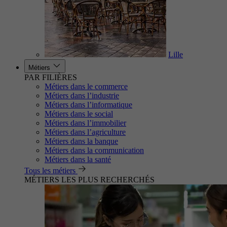
Lille
Métiers
PAR FILIÈRES
Métiers dans le commerce
Métiers dans l’industrie
Métiers dans l’informatique
Métiers dans le social
Métiers dans l’immobilier
Métiers dans l’agriculture
Métiers dans la banque
Métiers dans la communication
Métiers dans la santé
Tous les métiers
MÉTIERS LES PLUS RECHERCHÉS