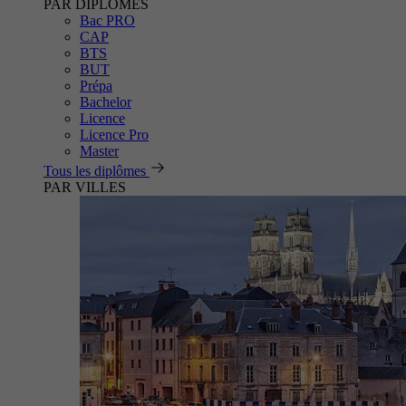
PAR DIPLÔMES
Bac PRO
CAP
BTS
BUT
Prépa
Bachelor
Licence
Licence Pro
Master
Tous les diplômes
PAR VILLES