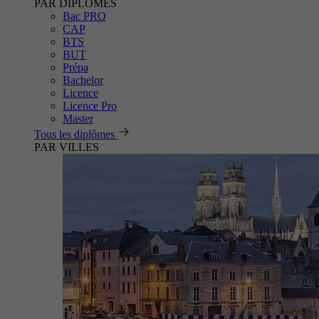
PAR DIPLÔMES
Bac PRO
CAP
BTS
BUT
Prépa
Bachelor
Licence
Licence Pro
Master
Tous les diplômes
PAR VILLES