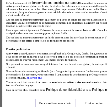
de l'ensemble des cookies ou traceurs
Il s'agit notamment
permettant de maintenir 
active pendant sa navigation sur le site, de stocker des informations temporaires telles que l
utilisateurs, les annonces ou les offres vues, gérer les processus d'identification de l'utilisateu
ou non, et plus globalement garantir la sécurité du site web en détectant les tentatives d'acc
violations de sécurité.
Ces cookies ou traceurs permettent également de piloter et suivre les sources d'acquisition d
identifiant unique permettant de comprendre comment nos utilisateurs naviguent sur nos site
fonction des différentes sources de trafic.
Ils nous permettent également d’observer le comportement de nos utilisateurs afin d'amélior
navigation dans nos sites beaucoup plus rapide et fluide.
Ces cookies ou traceurs permettent enfin de personnaliser les interfaces de consultation et d
École partenaire
personnalisée des offres d'emploi ou de formations proposées.
Ipac Bachelor Factory - Lille
Bachelor 3 - Gestion & Finance
Cookies publicitaires
5.0
Avec votre accord
, nous et nos partenaires (Facebook, Google Ads, Critéo, Bing,) pouvons 
vous proposer des publicités pour des offres d’emploi ou des offres de formations personna
probabilités de trouver rapidement un emploi ou une formation.
192 avis
Nos partenaires personnalisent ces publicités en fonction de votre navigation, de votre profi
Marcq-en-Barœul 59700
d’intérêt.
Alternance
Nous utilisons des technologies Google (ex : Google Ads) pour mesurer l'audience et propos
personnalisés. En acceptant, vous consentez à l'utilisation de vos données par Google conf
Je m’informe gratuitement
de confidentialité.
En savoir plus
Voir plus de formations similaires
Vous pouvez à tout moment
paramétrer vos choix
ou
retirer votre consentement
en cliqu
traceurs
" en bas de page.
Les intitulés de diplôme les plus
Politique de confidentialité
Politique 
Pour en savoir plus, consultez notre
et notre
recherchés
Personnaliser mes choix
Tout accepter