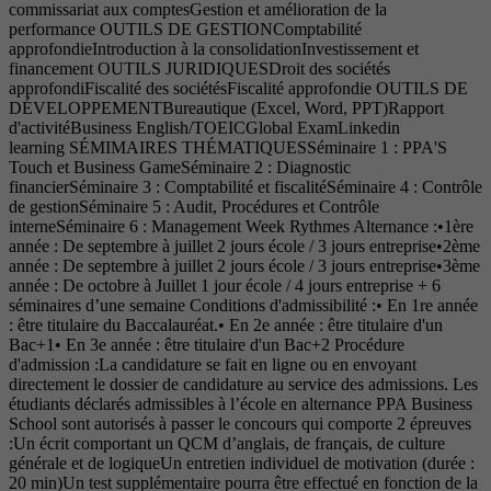
commissariat aux comptesGestion et amélioration de la
performance OUTILS DE GESTIONComptabilité
approfondieIntroduction à la consolidationInvestissement et
financement OUTILS JURIDIQUESDroit des sociétés
approfondiFiscalité des sociétésFiscalité approfondie OUTILS DE
DÉVELOPPEMENTBureautique (Excel, Word, PPT)Rapport
d'activitéBusiness English/TOEICGlobal ExamLinkedin
learning SÉMIMAIRES THÉMATIQUESSéminaire 1 : PPA'S
Touch et Business GameSéminaire 2 : Diagnostic
financierSéminaire 3 : Comptabilité et fiscalitéSéminaire 4 : Contrôle
de gestionSéminaire 5 : Audit, Procédures et Contrôle
interneSéminaire 6 : Management Week Rythmes Alternance :•1ère
année : De septembre à juillet 2 jours école / 3 jours entreprise•2ème
année : De septembre à juillet 2 jours école / 3 jours entreprise•3ème
année : De octobre à Juillet 1 jour école / 4 jours entreprise + 6
séminaires d’une semaine Conditions d'admissibilité :• En 1re année
: être titulaire du Baccalauréat.• En 2e année : être titulaire d'un
Bac+1• En 3e année : être titulaire d'un Bac+2 Procédure
d'admission :La candidature se fait en ligne ou en envoyant
directement le dossier de candidature au service des admissions. Les
étudiants déclarés admissibles à l’école en alternance PPA Business
School sont autorisés à passer le concours qui comporte 2 épreuves
:Un écrit comportant un QCM d’anglais, de français, de culture
générale et de logiqueUn entretien individuel de motivation (durée :
20 min)Un test supplémentaire pourra être effectué en fonction de la