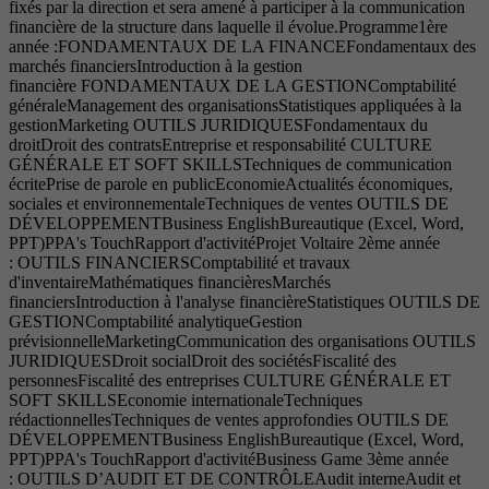
fixés par la direction et sera amené à participer à la communication
financière de la structure dans laquelle il évolue.Programme1ère
année :FONDAMENTAUX DE LA FINANCEFondamentaux des
marchés financiersIntroduction à la gestion
financière FONDAMENTAUX DE LA GESTIONComptabilité
généraleManagement des organisationsStatistiques appliquées à la
gestionMarketing OUTILS JURIDIQUESFondamentaux du
droitDroit des contratsEntreprise et responsabilité CULTURE
GÉNÉRALE ET SOFT SKILLSTechniques de communication
écritePrise de parole en publicEconomieActualités économiques,
sociales et environnementaleTechniques de ventes OUTILS DE
DÉVELOPPEMENTBusiness EnglishBureautique (Excel, Word,
PPT)PPA's TouchRapport d'activitéProjet Voltaire 2ème année
: OUTILS FINANCIERSComptabilité et travaux
d'inventaireMathématiques financièresMarchés
financiersIntroduction à l'analyse financièreStatistiques OUTILS DE
GESTIONComptabilité analytiqueGestion
prévisionnelleMarketingCommunication des organisations OUTILS
JURIDIQUESDroit socialDroit des sociétésFiscalité des
personnesFiscalité des entreprises CULTURE GÉNÉRALE ET
SOFT SKILLSEconomie internationaleTechniques
rédactionnellesTechniques de ventes approfondies OUTILS DE
DÉVELOPPEMENTBusiness EnglishBureautique (Excel, Word,
PPT)PPA's TouchRapport d'activitéBusiness Game 3ème année
: OUTILS D’AUDIT ET DE CONTRÔLEAudit interneAudit et