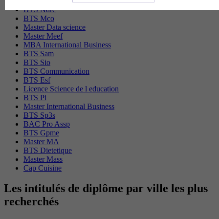
Master Marketing Digital
BTS Ndrc
BTS Mco
Master Data science
Master Meef
MBA International Business
BTS Sam
BTS Sio
BTS Communication
BTS Esf
Licence Science de l education
BTS Pi
Master International Business
BTS Sp3s
BAC Pro Assp
BTS Gpme
Master MA
BTS Dietetique
Master Mass
Cap Cuisine
Les intitulés de diplôme par ville les plus
recherchés