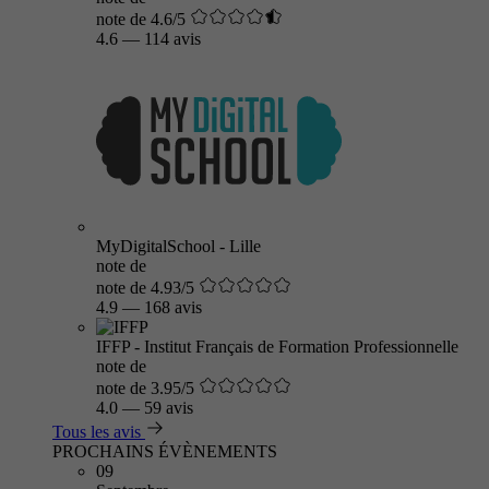
note de 4.6/5
4.6
—
114 avis
MyDigitalSchool - Lille
note de
note de 4.93/5
4.9
—
168 avis
IFFP - Institut Français de Formation Professionnelle
note de
note de 3.95/5
4.0
—
59 avis
Tous les avis
PROCHAINS ÉVÈNEMENTS
09