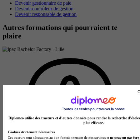
Devenir gestionnaire de paie
Devenir contrôleur de gestion
Devenir responsable de gestion
Autres formations qui pourraient te
plaire
C
Diplomeo utilise des traceurs et d’autres données pour rendre la recherche d’école
plus efficace.
Cookies strictement nécessaires
Ces traceurs sont nécessaires au bon fonctionnement de nos services et
ne peuvent pas être 