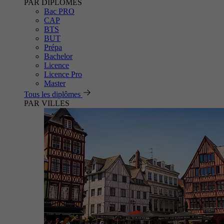
PAR DIPLÔMES
Bac PRO
CAP
BTS
BUT
Prépa
Bachelor
Licence
Licence Pro
Master
Tous les diplômes
PAR VILLES