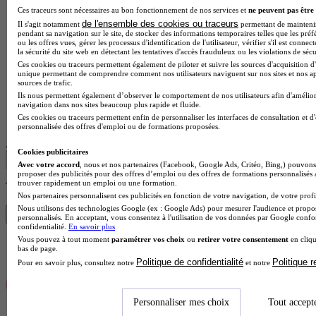
Ces traceurs sont nécessaires au bon fonctionnement de nos services et
ne peuvent pas être 
de l'ensemble des cookies ou traceurs
Il s'agit notamment
permettant de maintenir 
pendant sa navigation sur le site, de stocker des informations temporaires telles que les préf
ou les offres vues, gérer les processus d'identification de l'utilisateur, vérifier s'il est conn
la sécurité du site web en détectant les tentatives d'accès frauduleux ou les violations de sécu
Ces cookies ou traceurs permettent également de piloter et suivre les sources d'acquisition d'
unique permettant de comprendre comment nos utilisateurs naviguent sur nos sites et nos ap
sources de trafic.
Ils nous permettent également d’observer le comportement de nos utilisateurs afin d'amélior
navigation dans nos sites beaucoup plus rapide et fluide.
Lycée GT
Ces cookies ou traceurs permettent enfin de personnaliser les interfaces de consultation et d
Voir l’établissement
personnalisée des offres d'emploi ou de formations proposées.
Afficher plus de résultats
Cookies publicitaires
Avec votre accord
, nous et nos partenaires (Facebook, Google Ads, Critéo, Bing,) pouvons 
proposer des publicités pour des offres d’emploi ou des offres de formations personnalisés
trouver rapidement un emploi ou une formation.
Trouve ton CS en 1 min avec Diplomeo !
Nos partenaires personnalisent ces publicités en fonction de votre navigation, de votre profil
Nous utilisons des technologies Google (ex : Google Ads) pour mesurer l'audience et propos
Trouver mon école
personnalisés. En acceptant, vous consentez à l'utilisation de vos données par Google conf
confidentialité.
En savoir plus
Vous pouvez à tout moment
paramétrer vos choix
ou
retirer votre consentement
en cliqu
bas de page.
Politique de confidentialité
Politique 
Pour en savoir plus, consultez notre
et notre
Personnaliser mes choix
Tout accept