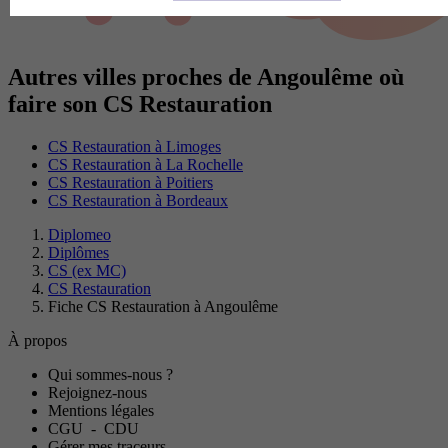
Autres villes proches de Angoulême où
faire son CS Restauration
CS Restauration à Limoges
CS Restauration à La Rochelle
CS Restauration à Poitiers
CS Restauration à Bordeaux
Diplomeo
Diplômes
CS (ex MC)
CS Restauration
Fiche CS Restauration à Angoulême
À propos
Qui sommes-nous ?
Rejoignez-nous
Mentions légales
CGU
-
CDU
Gérer mes traceurs