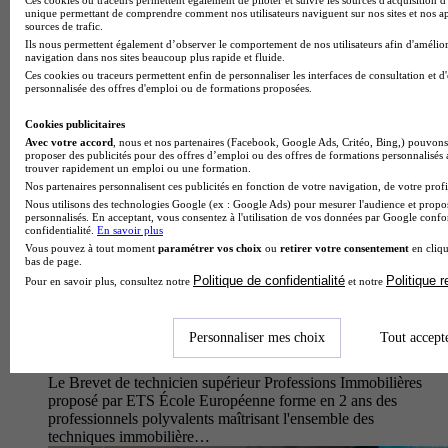
unique permettant de comprendre comment nos utilisateurs naviguent sur nos sites et nos ap
sources de trafic.
Ils nous permettent également d’observer le comportement de nos utilisateurs afin d'amélior
navigation dans nos sites beaucoup plus rapide et fluide.
Ces cookies ou traceurs permettent enfin de personnaliser les interfaces de consultation et d
personnalisée des offres d'emploi ou de formations proposées.
Cookies publicitaires
Avec votre accord
, nous et nos partenaires (Facebook, Google Ads, Critéo, Bing,) pouvons 
proposer des publicités pour des offres d’emploi ou des offres de formations personnalisés
trouver rapidement un emploi ou une formation.
Nos partenaires personnalisent ces publicités en fonction de votre navigation, de votre profil
Nous utilisons des technologies Google (ex : Google Ads) pour mesurer l'audience et propos
personnalisés. En acceptant, vous consentez à l'utilisation de vos données par Google conf
École partenaire
confidentialité.
En savoir plus
ETS Ecole Européenne
Vous pouvez à tout moment
paramétrer vos choix
ou
retirer votre consentement
en cliqu
BTS - Professions Immobilières (PI)
bas de page.
4.8
Politique de confidentialité
Politique 
Pour en savoir plus, consultez notre
et notre
4 avis
Personnaliser mes choix
Tout accept
Paris 17e 75017
Alternance possible
Le Brevet de technicien supérieur Professions Immobilières
proposé par ETS École Européenne forme en 2 ans des
professionnels polyvalents maîtrisant l'ensemble des
techniques immobilière…