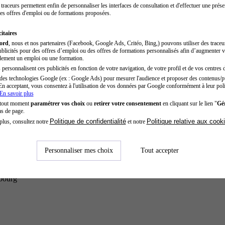
traceurs permettent enfin de personnaliser les interfaces de consultation et d'effectuer une prése
es offres d'emploi ou de formations proposées.
itaires
cord
, nous et nos partenaires (Facebook, Google Ads, Critéo, Bing,) pouvons utiliser des trace
blicités pour des offres d’emploi ou des offres de formations personnalisés afin d’augmenter v
dement un emploi ou une formation.
personnalisent ces publicités en fonction de votre navigation, de votre profil et de vos centres d
des technologies Google (ex : Google Ads) pour mesurer l'audience et proposer des contenus/pu
En acceptant, vous consentez à l'utilisation de vos données par Google conformément à leur poli
En savoir plus
 tout moment
paramétrer vos choix
ou
retirer votre consentement
en cliquant sur le lien "
Gér
as de page.
Politique de confidentialité
Politique relative aux cook
plus, consultez notre
et notre
Personnaliser mes choix
Tout accepter
sbourg