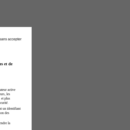
sans accepter
es et de
ateur active
urs, les
 et plus
curité.
t un identifiant
ion des
endre la