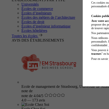
Ces cookies ou 
Universités
personnalisée d
Écoles de commerce
Écoles d’ingénieurs
Cookies public
Écoles des métiers de l’architecture
Avec votre ac
Écoles de droit
proposer des pu
Écoles d’ingénieur informatique
de trouver rapi
Écoles hôtelières
Nos partenaires 
Toutes les écoles
Nous utilisons 
AVIS DES ÉTABLISSEMENTS
personnalisés. 
confidentialité.
Vous pouvez à
traceurs
" en b
Pour en savoir 
Ecole de management de Strasbourg, Université de Stra
note de
note de 4.04/5
4.0
—
173 avis
Ecole Chez Soi