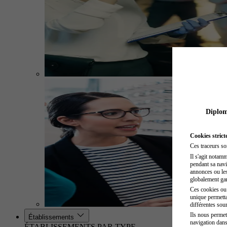
Diplome
Cookies strict
Ces traceurs so
Il s'agit notam
pendant sa navig
annonces ou les 
globalement gara
Ces cookies ou t
unique permetta
différentes sour
Ils nous permet
Établissements
navigation dans
ÉTABLISSEMENTS PAR TYPE