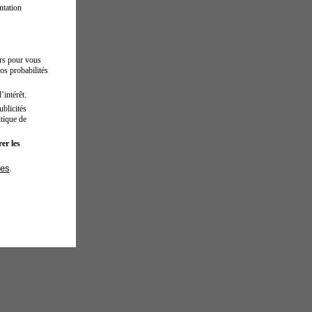
ntation
urs pour vous
os probabilités
’intérêt.
blicités
tique de
er les
ies
.