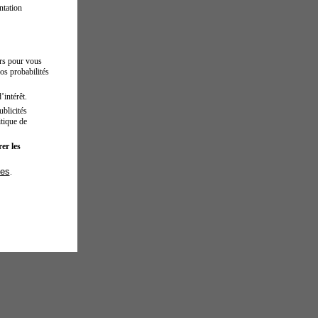
ntation
urs pour vous
os probabilités
’intérêt.
blicités
tique de
er les
ies
.