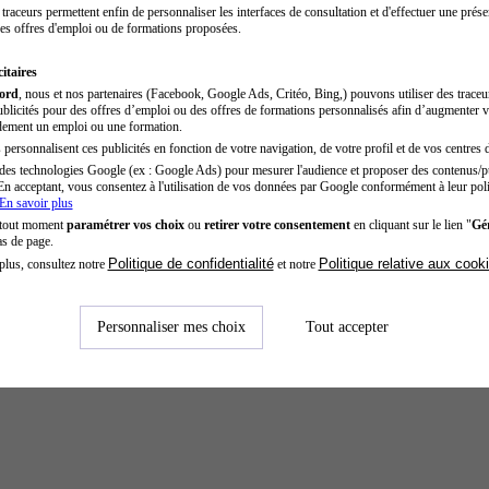
traceurs permettent enfin de personnaliser les interfaces de consultation et d'effectuer une prése
es offres d'emploi ou de formations proposées.
itaires
cord
, nous et nos partenaires (Facebook, Google Ads, Critéo, Bing,) pouvons utiliser des trace
blicités pour des offres d’emploi ou des offres de formations personnalisés afin d’augmenter v
dement un emploi ou une formation.
personnalisent ces publicités en fonction de votre navigation, de votre profil et de vos centres d
des technologies Google (ex : Google Ads) pour mesurer l'audience et proposer des contenus/pu
En acceptant, vous consentez à l'utilisation de vos données par Google conformément à leur poli
En savoir plus
 tout moment
paramétrer vos choix
ou
retirer votre consentement
en cliquant sur le lien "
Gér
as de page.
Politique de confidentialité
Politique relative aux cook
plus, consultez notre
et notre
Personnaliser mes choix
Tout accepter