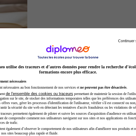
Continuer 
Juriste
o utilise des traceurs et d’autres données pour rendre la recherche d’écol
formations encore plus efficace.
ement nécessaires
nt nécessaires au bon fonctionnement de nos services et
ne peuvent pas être désactivés
.
de l'ensemble des cookies ou traceurs
ment
permettant de maintenir la session de l'utilis
ation sur le site, de stocker des informations temporaires telles que les préférences des utilisate
offres vues, gérer les processus d'identification de l'utilisateur, vérifier s'il est connecté ou non,
ntir la sécurité du site web en détectant les tentatives d'accès frauduleux ou les violations de sé
raceurs permettent également de piloter et suivre les sources d'acquisition d'audience en utilisan
nt de comprendre comment nos utilisateurs naviguent sur nos sites et nos applications en fonct
Kinésithérapeute sportif
ces de trafic.
tent également d’observer le comportement de nos utilisateurs afin d'améliorer nos produits et r
 nos sites beaucoup plus rapide et fluide.