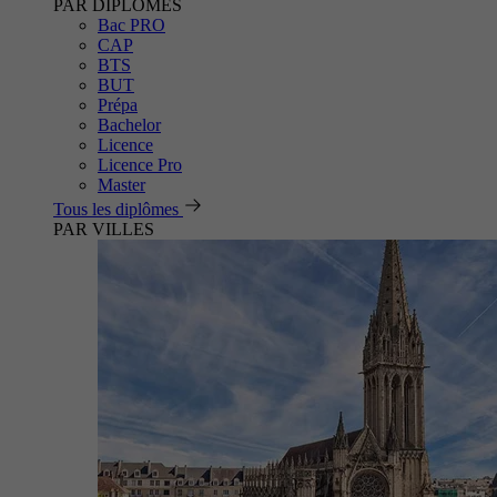
PAR DIPLÔMES
Bac PRO
CAP
BTS
BUT
Prépa
Bachelor
Licence
Licence Pro
Master
Tous les diplômes
PAR VILLES