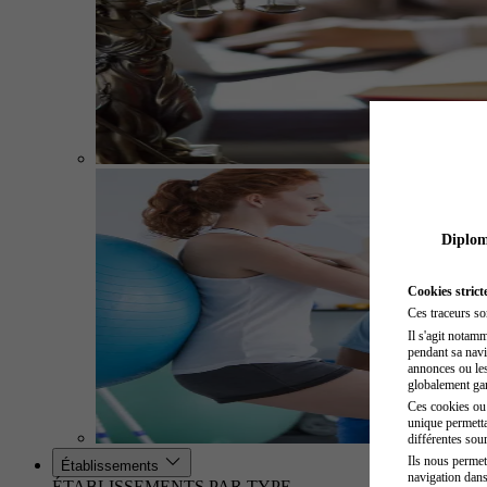
Diplome
Cookies strict
Ces traceurs so
Il s'agit notam
pendant sa navig
annonces ou les 
globalement gara
Ces cookies ou t
unique permetta
différentes sour
Ils nous permet
Établissements
navigation dans
ÉTABLISSEMENTS PAR TYPE