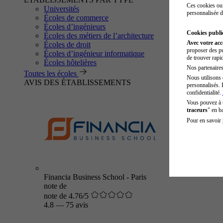
Ces cookies ou 
Universités
personnalisée d
Écoles de commerce
Écoles d’ingénieurs
Cookies public
Écoles des métiers de l’architecture
Avec votre ac
Écoles de droit
proposer des pu
Écoles d’ingénieur informatique
de trouver rapi
Écoles hôtelières
Nos partenaires 
Toutes les écoles
Nous utilisons 
AVIS DES ÉTABLISSEMENTS
personnalisés. 
confidentialité.
Vous pouvez à
traceurs
" en b
Pour en savoir 
Financia Business School - Paris
note de
note de 4.76/5
4.8
—
75 avis