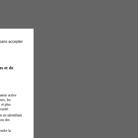
sans accepter
es et de
ateur active
urs, les
 et plus
curité.
t un identifiant
ion des
endre la